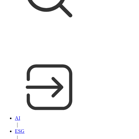
AI
｜
ESG
｜