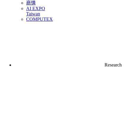
商情
AI EXPO
Taiwan
COMPUTEX
Research