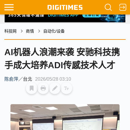
科技网
商情
自动化/设备
AI机器人浪潮来袭 安驰科技携
手成大培养ADI传感技术人才
陈俞萍
／
台北
2026/05/28 03:10