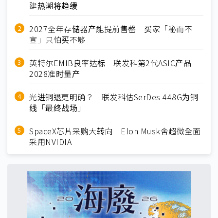
建热潮将趋缓
2027全年存储器产能提前售罄 买家「秘而不
宣」只怕买不够
英特尔EMIB良率达标 联发科第2代ASIC产品
2028准时量产
光进铜退更明确？ 联发科估SerDes 448G为铜
线「最终战场」
SpaceX芯片采购大转向 Elon Musk舍超微全面
采用NVIDIA