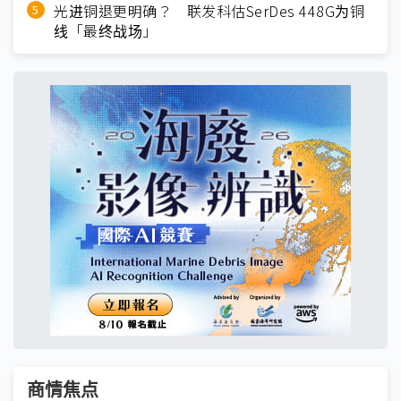
光进铜退更明确？ 联发科估SerDes 448G为铜
线「最终战场」
商情焦点