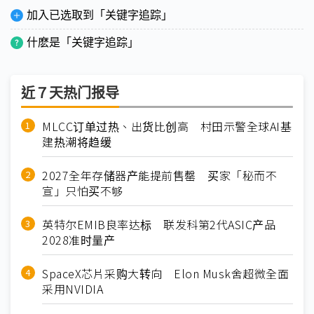
加入已选取到「关键字追踪」
什麽是「关键字追踪」
近７天热门报导
MLCC订单过热、出货比创高 村田示警全球AI基
建热潮将趋缓
2027全年存储器产能提前售罄 买家「秘而不
宣」只怕买不够
英特尔EMIB良率达标 联发科第2代ASIC产品
2028准时量产
SpaceX芯片采购大转向 Elon Musk舍超微全面
采用NVIDIA