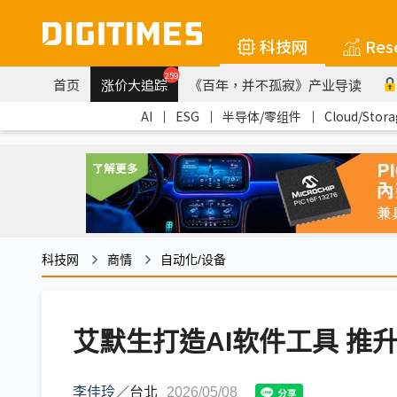
科技网
Res
259
首页
涨价大追踪
《百年，并不孤寂》产业导读
AI
｜
ESG
｜
半导体/零组件
｜
Cloud/Stora
科技网
商情
自动化/设备
艾默生打造AI软件工具 推
李佳玲
／
台北
2026/05/08