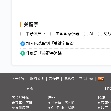
关键字
半导体产业
美国国家仪器
AI
艾
加入已选取到「关键字追踪」
什麽是「关键字追踪」
关于我们
服务说明
着作权
隐私权
常见问题
|
|
|
|
|
首页
科
芯片战升温
产业
区域
未来车供应链
●
半导体．零组件
●
东南
苹果供应链
●
CarTech．绿能
●
印度