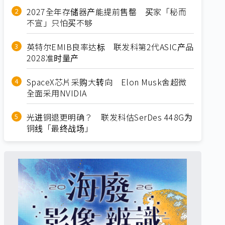
2027全年存储器产能提前售罄 买家「秘而
不宣」只怕买不够
英特尔EMIB良率达标 联发科第2代ASIC产品
2028准时量产
SpaceX芯片采购大转向 Elon Musk舍超微
全面采用NVIDIA
光进铜退更明确？ 联发科估SerDes 448G为
铜线「最终战场」