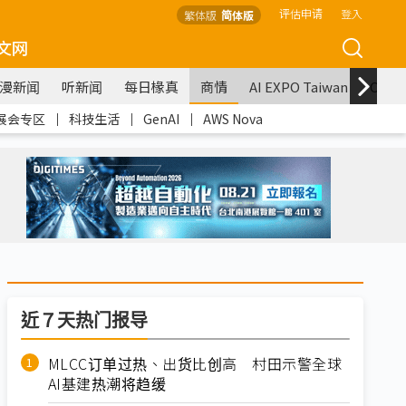
评估申请
登入
繁体版
简体版
文网
漫新闻
听新闻
每日椽真
商情
AI EXPO Taiwan
COM
展会专区
｜
科技生活
｜
GenAI
｜
AWS Nova
近７天热门报导
MLCC订单过热、出货比创高 村田示警全球
AI基建热潮将趋缓