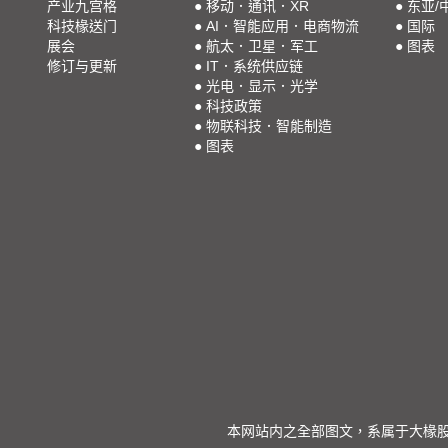
产业九宫格
●
移动．通讯．XR
●
东亚/
科技椽送门
●
AI．智能应用．电商物流
●
国际
展会
●
航太．卫星．军工
●
图表
修订与更新
●
IT．系统供应链
●
光电．显示．光学
●
科技政策
●
物联科技．智能制造
●
图表
本网站内之全部图文，系属于大椽股份有