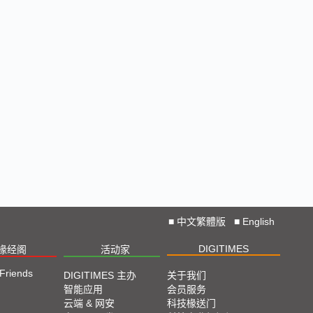
2023 SEMICON TAIWAN展会精选
2023台北国际自动化工业大展展会精选
2023台北国际电脑展COMPUTEX TAIPEI 展会精
选
■
中文繁體版
■
English
DIGITIMES
椽经阁
活动家
 Friends
DIGITIMES 主办
关于我们
智能应用
会员服务
云端 & 网安
科技椽送门