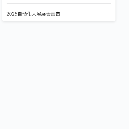
2025自动化大展展会直击
Straight from SEMICON 2025
2025 SEMICON展会直击
🔥2025 COMPUTEX 展场直击！🔥AI应用全面进
化！
🔥2025 COMPUTEX 展场直击！抢先掌握AI科技
新势力🔍
独家揭秘！AI EXPO 2025 摊位直击，精彩内容不
容错过！