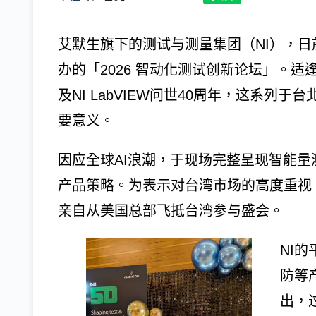
艾默生旗下的测试与测量集团（NI），日前
办的「2026 智动化测试创新论坛」。适
及NI LabVIEW问世40周年，这系
要意义。
因应全球AI浪潮，于现场完整呈现智能
产品策略。为表示对台湾市场的高度重视，艾默
亲自从美国总部飞抵台湾参与盛会。
NI
防等产
出，