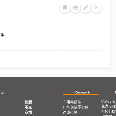
默生
Research
技网
Colley &
议题
车用零组件
名家专栏
亚
观点
HPC关键零组件
科技行脚
商情
边缘运算