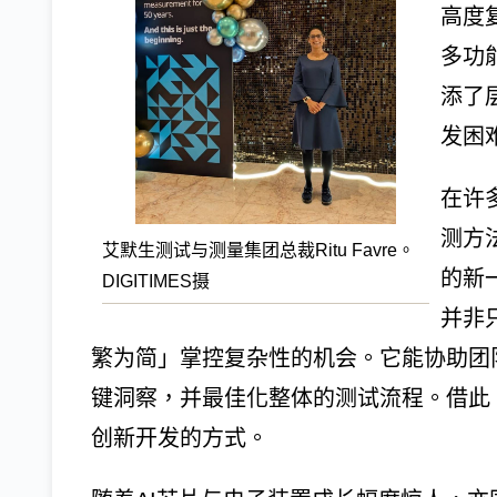
高度
多功
添了
发困
在许
测方
艾默生测试与测量集团总裁Ritu Favre。
的新
DIGITIMES摄
并非
繁为简」掌控复杂性的机会。它能协助团
键洞察，并最佳化整体的测试流程。借此
创新开发的方式。