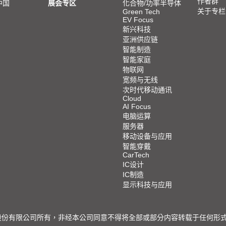
作者群
中国
展会专区
化合物/功率半导体
关于专栏
Green Tech
EV Focus
新兴科技
亚洲供应链
智能制造
智能家庭
物联网
宽频与无线
次时代移动通讯
Cloud
AI Focus
电脑运算
服务器
移动设备与应用
智能穿戴
CarTech
IC设计
IC制造
显示科技与应用
限公司所有，非经本公司同意不得将全部或部分内容转载于任何形式之媒体 © 