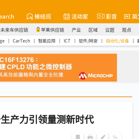
earch
椽经阁
活动家
影音
英
未来车供应链
苹果供应链
产业
区域
议题
观点
ge
｜
CarTech
｜
智能应用
｜
ICT
｜
软件/网安
｜
自动化/设备
｜
升生产力引领量测新时代