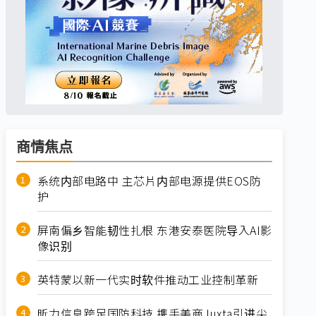
商情焦点
系统内部电路中 主芯片内部电源提供EOS防
护
屏南偏乡智能韧性扎根 东港安泰医院导入AI影
像识别
英特蒙以新一代实时软件推动工业控制革新
昕力信息跨足国防科技 携手美商Juxta引进尖