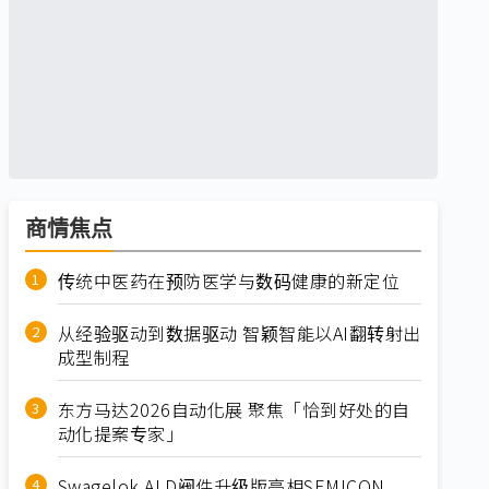
商情焦点
传统中医药在预防医学与数码健康的新定位
从经验驱动到数据驱动 智颖智能以AI翻转射出
成型制程
东方马达2026自动化展 聚焦「恰到好处的自
动化提案专家」
Swagelok ALD阀件升级版亮相SEMICON