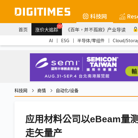
科技网
Res
257
首页
涨价大追踪
《百年，并不孤寂》产业导读
AI
｜
ESG
｜
半导体/零组件
｜
Cloud/Stora
科技网
商情
自动化/设备
应用材料公司以eBeam量
走矢量产