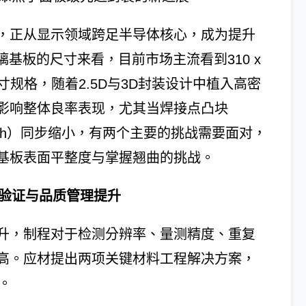
，正从显示领域跨足半导体核心，成为提升
基板的尺寸来看，目前市场主流看到310 x
要的尺寸规格，随着2.5D与3D封装设计中植入高密
影响整体良率表现，尤其当焊接点凸块
tch）同步缩小，有两个主要的挑战需要面对，
基板表面平整度与掌握翘曲的挑战。
计验证与品质管理提升
升，制程对于检测分辨率、量测精度、重复
高。应材提出两项关键材料工程解决方案，
。