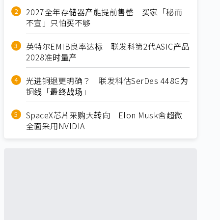
2027全年存储器产能提前售罄 买家「秘而
不宣」只怕买不够
英特尔EMIB良率达标 联发科第2代ASIC产品
2028准时量产
光进铜退更明确？ 联发科估SerDes 448G为
铜线「最终战场」
SpaceX芯片采购大转向 Elon Musk舍超微
全面采用NVIDIA