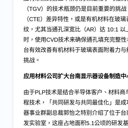
（TGV）的技术瓶颈仍是目前重要的挑
（CTE）差异特性，或是有机材料在玻
纹，尤其当通孔深宽比（AR）达 10:1 
时，使用CVD技术来确保通孔填充完整性
台有效改善有机材料于玻璃表面附着力与
挑战。
应用材料公司扩大台南显示器设备制造中
由于PLP技术是结合半导体客户、材料
程技术，「共同研发与共同最佳化」是成
器事业群副总裁郭怡之特别介绍了位于台
发实验室，这座占地面积5.1公顷的研发