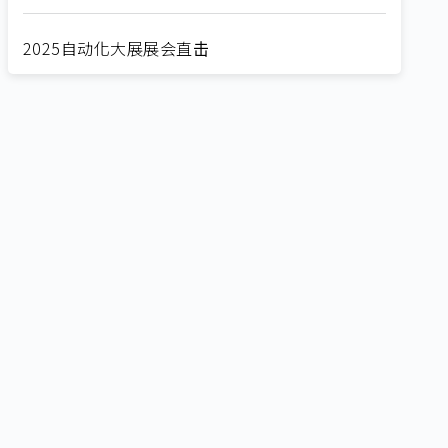
2025自动化大展展会直击
Straight from SEMICON 2025
2025 SEMICON展会直击
🔥2025 COMPUTEX 展场直击！🔥AI应用全面进
化！
🔥2025 COMPUTEX 展场直击！抢先掌握AI科技
新势力🔍
独家揭秘！AI EXPO 2025 摊位直击，精彩内容不
容错过！