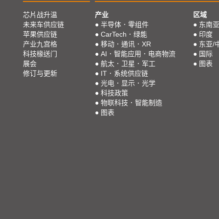
芯片战升温
产业
区域
未来车供应链
●
半导体．零组件
●
东南
苹果供应链
●
CarTech．绿能
●
印度
产业九宫格
●
移动．通讯．XR
●
东亚/
科技椽送门
●
AI．智能应用．电商物流
●
国际
展会
●
航太．卫星．军工
●
图表
修订与更新
●
IT．系统供应链
●
光电．显示．光学
●
科技政策
●
物联科技．智能制造
●
图表