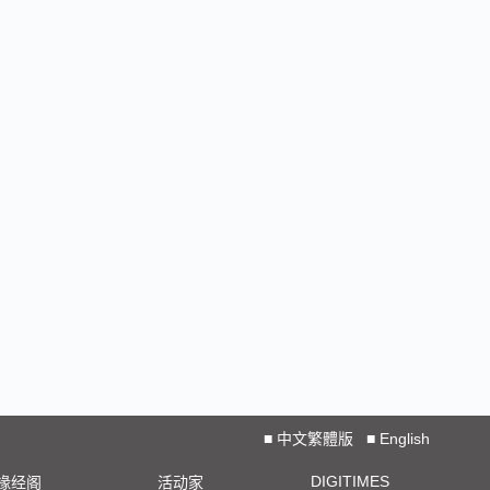
2023 SEMICON TAIWAN展会精选
2023台北国际自动化工业大展展会精选
2023台北国际电脑展COMPUTEX TAIPEI 展会精
选
■
中文繁體版
■
English
DIGITIMES
椽经阁
活动家