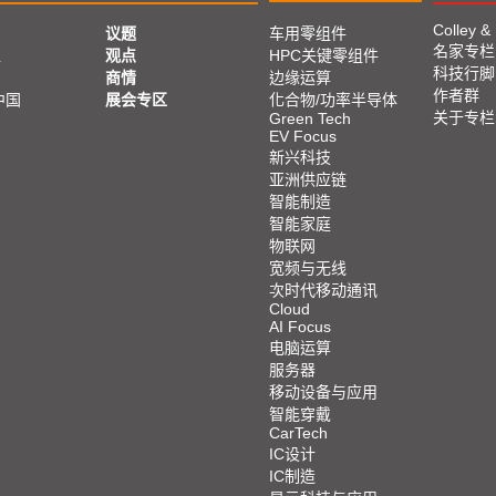
Colley &
议题
车用零组件
名家专栏
亚
观点
HPC关键零组件
科技行脚
商情
边缘运算
作者群
中国
展会专区
化合物/功率半导体
关于专栏
Green Tech
EV Focus
新兴科技
亚洲供应链
智能制造
智能家庭
物联网
宽频与无线
次时代移动通讯
Cloud
AI Focus
电脑运算
服务器
移动设备与应用
智能穿戴
CarTech
IC设计
IC制造