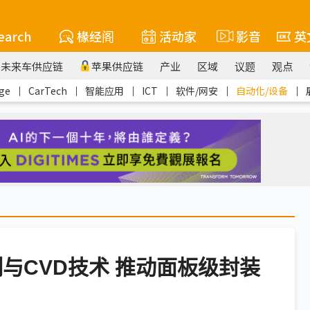
earch
椽经阁
活动家
影音
英
未来车供应链
苹果供应链
产业
区域
议题
观点
ge
｜
CarTech
｜
智能应用
｜
ICT
｜
软件/网安
｜
自动化/设备
｜
测与CVD技术 推动面板级封装