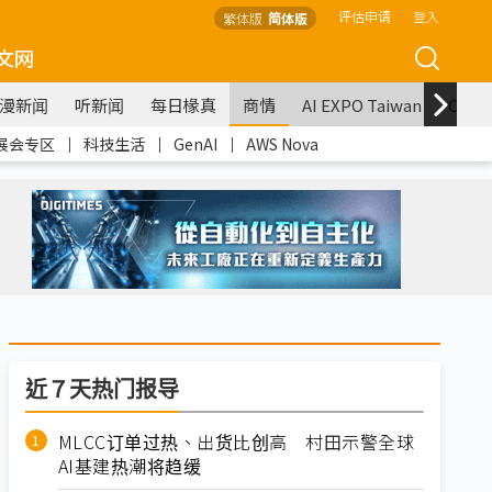
评估申请
登入
繁体版
简体版
文网
漫新闻
听新闻
每日椽真
商情
AI EXPO Taiwan
COM
展会专区
｜
科技生活
｜
GenAI
｜
AWS Nova
近７天热门报导
MLCC订单过热、出货比创高 村田示警全球
AI基建热潮将趋缓