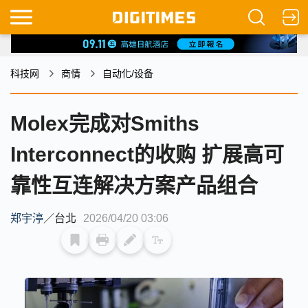
科技网
商情
自动化/设备
Molex完成对Smiths
Interconnect的收购 扩展高可
靠性互连解决方案产品组合
郑宇渟
／
台北
2026/04/20 03:06