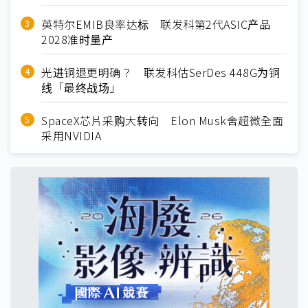
英特尔EMIB良率达标 联发科第2代ASIC产品
2028准时量产
光进铜退更明确？ 联发科估SerDes 448G为铜
线「最终战场」
SpaceX芯片采购大转向 Elon Musk舍超微全面
采用NVIDIA