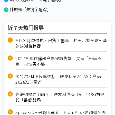
什麽是「关键字追踪」
近７天热门报导
MLCC订单过热、出货比创高 村田示警全球AI基
建热潮将趋缓
2027全年存储器产能提前售罄 买家「秘而不
宣」只怕买不够
英特尔EMIB良率达标 联发科第2代ASIC产品
2028准时量产
光进铜退更明确？ 联发科估SerDes 448G为铜
线「最终战场」
SpaceX芯片采购大转向 Elon Musk舍超微全面