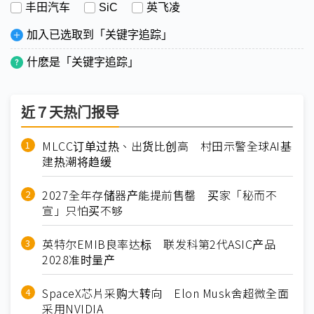
丰田汽车
SiC
英飞凌
加入已选取到「关键字追踪」
什麽是「关键字追踪」
近７天热门报导
MLCC订单过热、出货比创高 村田示警全球AI基
建热潮将趋缓
2027全年存储器产能提前售罄 买家「秘而不
宣」只怕买不够
英特尔EMIB良率达标 联发科第2代ASIC产品
2028准时量产
SpaceX芯片采购大转向 Elon Musk舍超微全面
采用NVIDIA