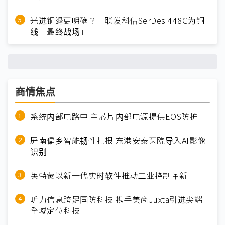
光进铜退更明确？ 联发科估SerDes 448G为铜
线「最终战场」
商情焦点
系统内部电路中 主芯片内部电源提供EOS防护
屏南偏乡智能韧性扎根 东港安泰医院导入AI影像
识别
英特蒙以新一代实时软件推动工业控制革新
昕力信息跨足国防科技 携手美商Juxta引进尖端
全域定位科技