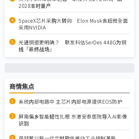
2028准时量产
SpaceX芯片采购大转向 Elon Musk舍超微全面
采用NVIDIA
光进铜退更明确？ 联发科估SerDes 448G为铜
线「最终战场」
商情焦点
系统内部电路中 主芯片内部电源提供EOS防护
屏南偏乡智能韧性扎根 东港安泰医院导入AI影像
识别
英特蒙以新一代实时软件推动工业控制革新