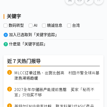
关键字
数码转型
AI
精诚信息
台湾
加入已选取到「关键字追踪」
什麽是「关键字追踪」
近７天热门报导
MLCC订单过热、出货比创高 村田示警全球AI基
建热潮将趋缓
2027全年存储器产能提前售罄 买家「秘而不
宣」只怕买不够
英特尔EMIB良率达标 联发科第2代ASIC产品