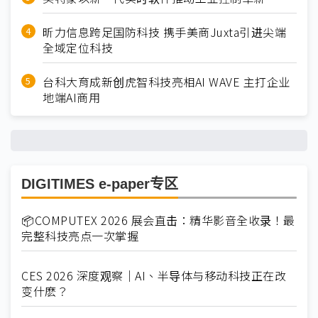
昕力信息跨足国防科技 携手美商Juxta引进尖端
全域定位科技
台科大育成新创虎智科技亮相AI WAVE 主打企业
地端AI商用
DIGITIMES e-paper专区
📦COMPUTEX 2026 展会直击：精华影音全收录！最
完整科技亮点一次掌握
CES 2026 深度观察｜AI、半导体与移动科技正在改
变什麽？