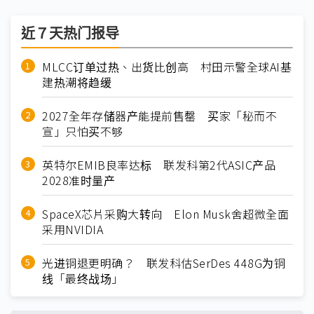
近７天热门报导
MLCC订单过热、出货比创高 村田示警全球AI基
建热潮将趋缓
2027全年存储器产能提前售罄 买家「秘而不
宣」只怕买不够
英特尔EMIB良率达标 联发科第2代ASIC产品
2028准时量产
SpaceX芯片采购大转向 Elon Musk舍超微全面
采用NVIDIA
光进铜退更明确？ 联发科估SerDes 448G为铜
线「最终战场」