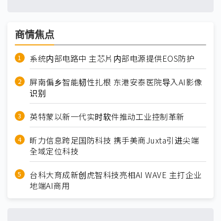
商情焦点
系统内部电路中 主芯片内部电源提供EOS防护
屏南偏乡智能韧性扎根 东港安泰医院导入AI影像
识别
英特蒙以新一代实时软件推动工业控制革新
昕力信息跨足国防科技 携手美商Juxta引进尖端
全域定位科技
台科大育成新创虎智科技亮相AI WAVE 主打企业
地端AI商用