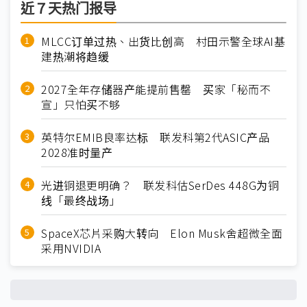
近７天热门报导
MLCC订单过热、出货比创高 村田示警全球AI基
建热潮将趋缓
2027全年存储器产能提前售罄 买家「秘而不
宣」只怕买不够
英特尔EMIB良率达标 联发科第2代ASIC产品
2028准时量产
光进铜退更明确？ 联发科估SerDes 448G为铜
线「最终战场」
SpaceX芯片采购大转向 Elon Musk舍超微全面
采用NVIDIA