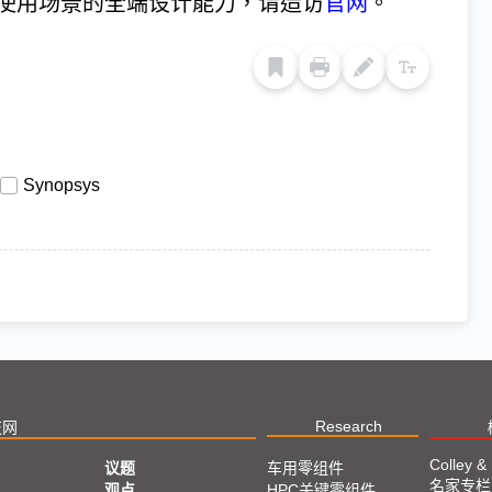
心使用场景的全端设计能力，请造访
官网
。
Synopsys
Research
技网
Colley &
议题
车用零组件
名家专栏
亚
观点
HPC关键零组件