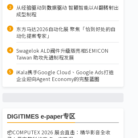
从经验驱动到数据驱动 智颖智能以AI翻转射出
成型制程
东方马达2026自动化展 聚焦「恰到好处的自
动化提案专家」
Swagelok ALD阀件升级版亮相SEMICON
Taiwan 助攻先进制程发展
iKala携手Google Cloud、Google Ads打造
企业迎向Agent Economy的完整蓝图
DIGITIMES e-paper专区
📦COMPUTEX 2026 展会直击：精华影音全收