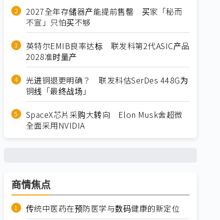
2027全年存储器产能提前售罄 买家「秘而
不宣」只怕买不够
英特尔EMIB良率达标 联发科第2代ASIC产品
2028准时量产
光进铜退更明确？ 联发科估SerDes 448G为
铜线「最终战场」
SpaceX芯片采购大转向 Elon Musk舍超微
全面采用NVIDIA
商情焦点
传统中医药在预防医学与数码健康的新定位