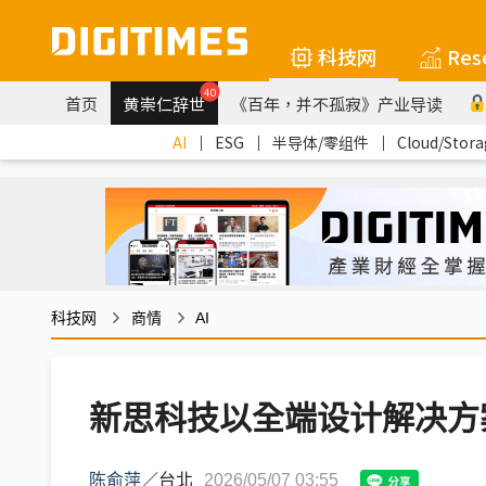
科技网
Res
40
首页
黄崇仁辞世
《百年，并不孤寂》产业导读
AI
｜
ESG
｜
半导体/零组件
｜
Cloud/Stora
科技网
商情
AI
新思科技以全端设计解决方案支
陈俞萍
／
台北
2026/05/07 03:55