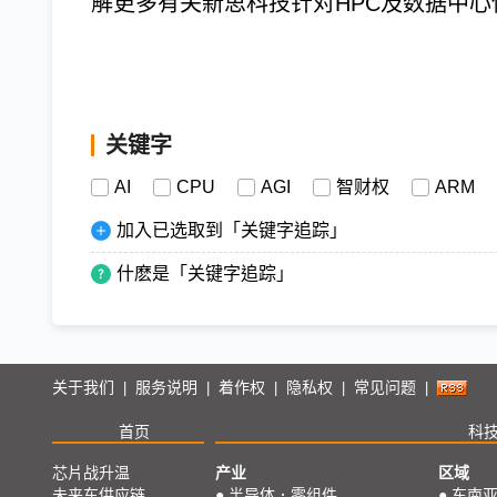
解更多有关新思科技针对HPC及数据中
关键字
AI
CPU
AGI
智财权
ARM
加入已选取到「关键字追踪」
什麽是「关键字追踪」
关于我们
服务说明
着作权
隐私权
常见问题
|
|
|
|
|
首页
科
芯片战升温
产业
区域
未来车供应链
●
半导体．零组件
●
东南