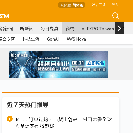
评估申请
登入
繁体版
简体版
文网
漫新闻
听新闻
每日椽真
商情
AI EXPO Taiwan
COM
展会专区
｜
科技生活
｜
GenAI
｜
AWS Nova
近７天热门报导
MLCC订单过热、出货比创高 村田示警全球
AI基建热潮将趋缓