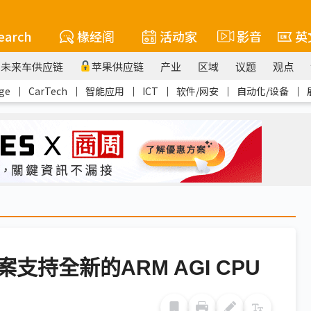
earch
椽经阁
活动家
影音
英
未来车供应链
苹果供应链
产业
区域
议题
观点
ge
｜
CarTech
｜
智能应用
｜
ICT
｜
软件/网安
｜
自动化/设备
｜
持全新的ARM AGI CPU