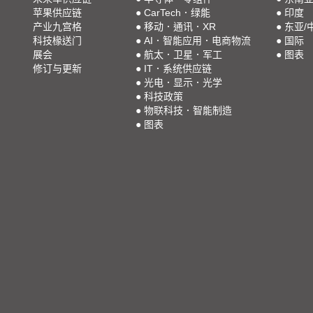
苹果供应链
●
CarTech．绿能
●
印度
产业九宫格
●
移动．通讯．XR
●
东亚/
科技椽送门
●
AI．智能应用．电商物流
●
国际
展会
●
航太．卫星．军工
●
图表
修订与更新
●
IT．系统供应链
●
光电．显示．光学
●
科技政策
●
物联科技．智能制造
●
图表