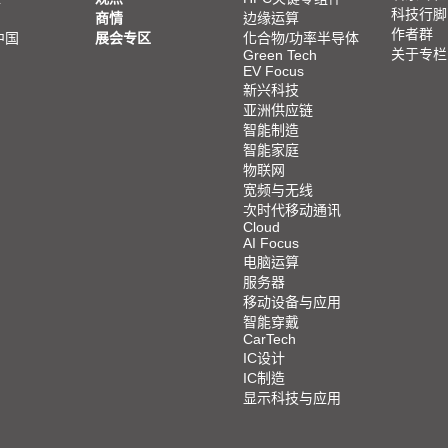
科技行脚
商情
边缘运算
作者群
中国
展会专区
化合物/功率半导体
关于专栏
Green Tech
EV Focus
新兴科技
亚洲供应链
智能制造
智能家庭
物联网
宽频与无线
次时代移动通讯
Cloud
AI Focus
电脑运算
服务器
移动设备与应用
智能穿戴
CarTech
IC设计
IC制造
显示科技与应用