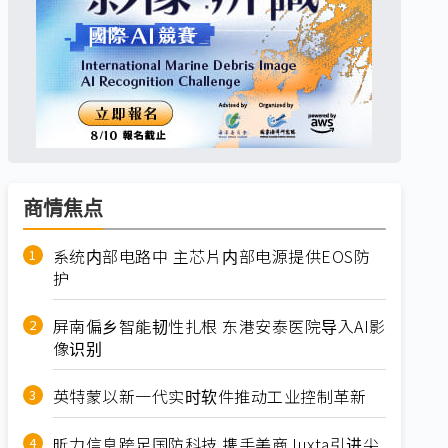
商情焦点
系统内部电路中 主芯片内部电源提供EOS防
护
屏南偏乡智能韧性扎根 东港安泰医院导入AI影
像识别
英特蒙以新一代实时软件推动工业控制革新
昕力信息跨足国防科技 携手美商Juxta引进尖