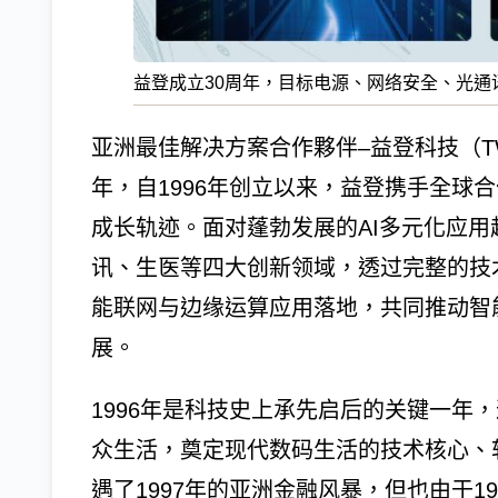
益登成立30周年，目标电源、网络安全、光通
亚洲最佳解决方案合作夥伴–益登科技（TWS
年，自1996年创立以来，益登携手全球
成长轨迹。面对蓬勃发展的AI多元化应
讯、生医等四大创新领域，透过完整的技
能联网与边缘运算应用落地，共同推动智
展。
1996年是科技史上承先启后的关键一年，这
众生活，奠定现代数码生活的技术核心、
遇了1997年的亚洲金融风暴，但也由于19