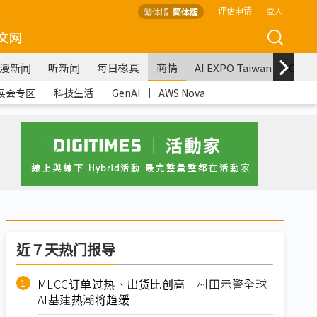
评估申请
登入
繁体版
简体版
文网
漫新闻
听新闻
每日椽真
商情
AI EXPO Taiwan
COM
展会专区
｜
科技生活
｜
GenAI
｜
AWS Nova
近７天热门报导
MLCC订单过热、出货比创高 村田示警全球
AI基建热潮将趋缓