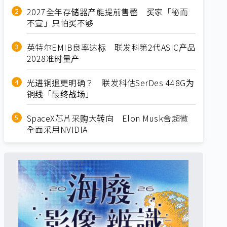
2027全年存储器产能提前售罄 买家「秘而
不宣」只怕买不够
英特尔EMIB良率达标 联发科第2代ASIC产品
2028准时量产
光进铜退更明确？ 联发科估SerDes 448G为
铜线「最终战场」
SpaceX芯片采购大转向 Elon Musk舍超微
全面采用NVIDIA