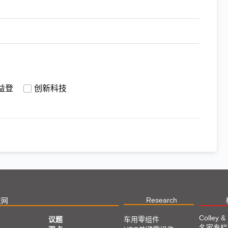
益登
创新科技
Research
技网
Colley &
议题
车用零组件
名家专栏