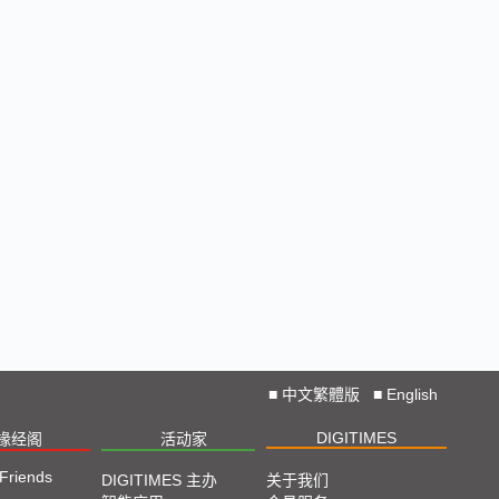
2023 SEMICON TAIWAN展会精选
2023台北国际自动化工业大展展会精选
2023台北国际电脑展COMPUTEX TAIPEI 展会精
选
■
中文繁體版
■
English
DIGITIMES
椽经阁
活动家
 Friends
DIGITIMES 主办
关于我们