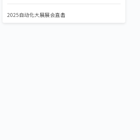
2025自动化大展展会直击
Straight from SEMICON 2025
2025 SEMICON展会直击
🔥2025 COMPUTEX 展场直击！🔥AI应用全面进
化！
🔥2025 COMPUTEX 展场直击！抢先掌握AI科技
新势力🔍
独家揭秘！AI EXPO 2025 摊位直击，精彩内容不
容错过！