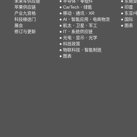
未来车供应链
●
半导体．零组件
●
东南
苹果供应链
●
CarTech．绿能
●
印度
产业九宫格
●
移动．通讯．XR
●
东亚/
科技椽送门
●
AI．智能应用．电商物流
●
国际
展会
●
航太．卫星．军工
●
图表
修订与更新
●
IT．系统供应链
●
光电．显示．光学
●
科技政策
●
物联科技．智能制造
●
图表