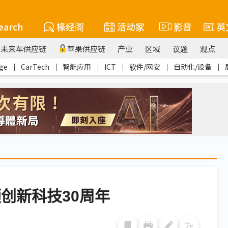
earch
椽经阁
活动家
影音
英
未来车供应链
苹果供应链
产业
区域
议题
观点
ge
｜
CarTech
｜
智能应用
｜
ICT
｜
软件/网安
｜
自动化/设备
｜
创新科技30周年