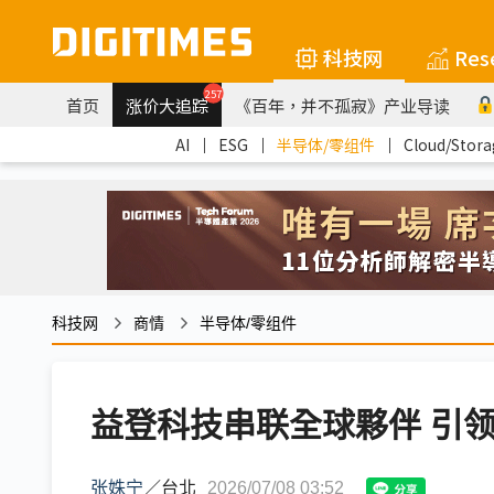
科技网
Res
257
首页
涨价大追踪
《百年，并不孤寂》产业导读
AI
｜
ESG
｜
半导体/零组件
｜
Cloud/Stora
科技网
商情
半导体/零组件
益登科技串联全球夥伴 引领
张姝宁
／
台北
2026/07/08 03:52