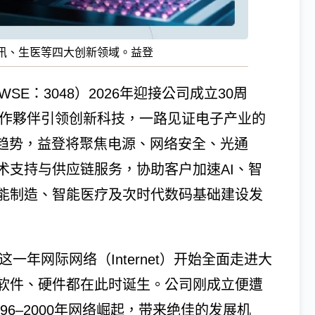
讯、生医等四大创新领域。益登
E：3048）2026年迎接公司成立30周
合作夥伴引领创新科技，一路见证电子产业的
用趋势，益登将聚焦电源、网络安全、光通
术支持与供应链服务，协助客户加速AI、智
能制造、智能医疗及次时代数码基础建设发
一年网际网络（Internet）开始全面走进大
软件、硬件都在此时诞生。公司刚成立便遭
96–2000年网络崛起，带来绝佳的发展机