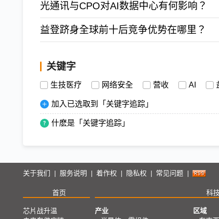
光通讯与CPO对AI数据中心有何影响？
益登跻身全球前十后竞争优势在哪里？
关键字
生技医疗
网络安全
营收
AI
加入已选取到「关键字追踪」
什麽是「关键字追踪」
关于我们
服务说明
着作权
隐私权
常见问题
|
|
|
|
|
首页
科
芯片战升温
产业
区域