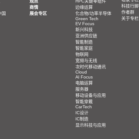
亚
观点
HPC关键零组件
科技行脚
商情
边缘运算
作者群
中国
展会专区
化合物/功率半导体
关于专栏
Green Tech
EV Focus
新兴科技
亚洲供应链
智能制造
智能家庭
物联网
宽频与无线
次时代移动通讯
Cloud
AI Focus
电脑运算
服务器
移动设备与应用
智能穿戴
CarTech
IC设计
IC制造
显示科技与应用