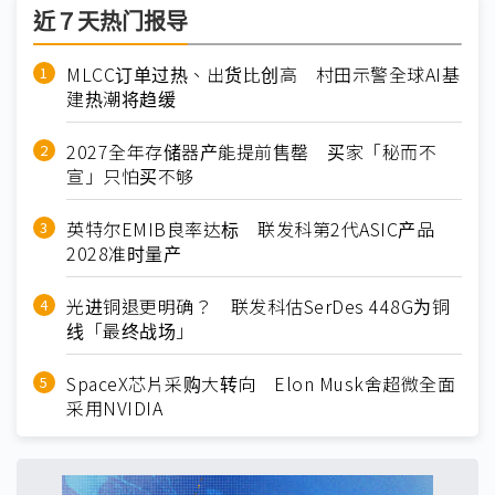
近７天热门报导
MLCC订单过热、出货比创高 村田示警全球AI基
建热潮将趋缓
2027全年存储器产能提前售罄 买家「秘而不
宣」只怕买不够
英特尔EMIB良率达标 联发科第2代ASIC产品
2028准时量产
光进铜退更明确？ 联发科估SerDes 448G为铜
线「最终战场」
SpaceX芯片采购大转向 Elon Musk舍超微全面
采用NVIDIA