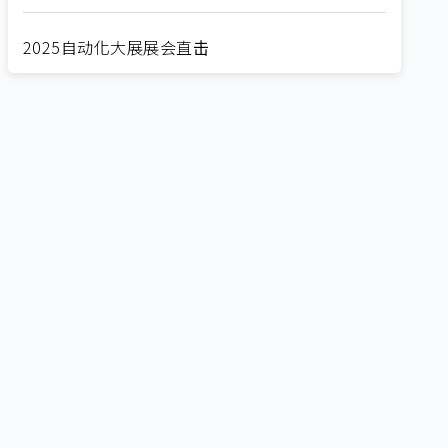
2025自动化大展展会直击
Straight from SEMICON 2025
2025 SEMICON展会直击
🔥2025 COMPUTEX 展场直击！🔥AI应用全面进
化！
🔥2025 COMPUTEX 展场直击！抢先掌握AI科技
新势力🔍
独家揭秘！AI EXPO 2025 摊位直击，精彩内容不
容错过！