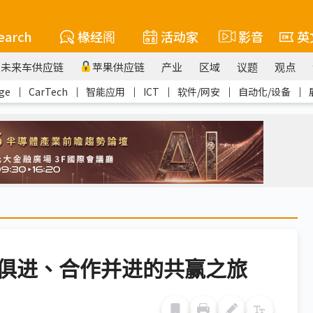
earch
椽经阁
活动家
影音
英
未来车供应链
苹果供应链
产业
区域
议题
观点
ge
｜
CarTech
｜
智能应用
｜
ICT
｜
软件/网安
｜
自动化/设备
｜
俱进、合作并进的共赢之旅