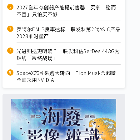
2027全年存储器产能提前售罄 买家「秘而
不宣」只怕买不够
英特尔EMIB良率达标 联发科第2代ASIC产品
2028准时量产
光进铜退更明确？ 联发科估SerDes 448G为
铜线「最终战场」
SpaceX芯片采购大转向 Elon Musk舍超微
全面采用NVIDIA