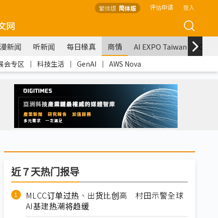
评估申请
登入
繁体版
简体版
文网
漫新闻
听新闻
每日椽真
商情
AI EXPO Taiwan
COM
展会专区
｜
科技生活
｜
GenAI
｜
AWS Nova
近７天热门报导
MLCC订单过热、出货比创高 村田示警全球
AI基建热潮将趋缓