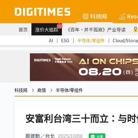
科技网
Res
257
首页
涨价大追踪
《百年，并不孤寂》产业导读
AI
｜
ESG
｜
半导体/零组件
｜
Cloud/Stora
科技网
商情
半导体/零组件
安富利台湾三十而立：与时
周建勳
／
台北
2025/10/08