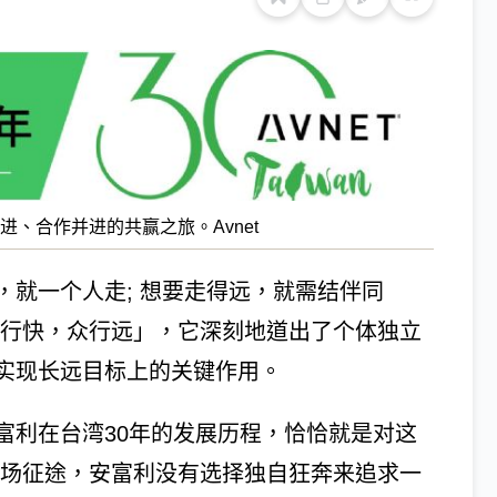
、合作并进的共赢之旅。Avnet
就一个人走; 想要走得远，就需结伴同
独行快，众行远」，它深刻地道出了个体独立
实现长远目标上的关键作用。
富利在台湾30年的发展历程，恰恰就是对这
一场征途，安富利没有选择独自狂奔来追求一