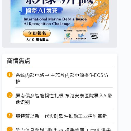
商情焦点
系统内部电路中 主芯片内部电源提供EOS防
护
屏南偏乡智能韧性扎根 东港安泰医院导入AI影
像识别
英特蒙以新一代实时软件推动工业控制革新
昕力信息跨足国防科技 携手美商Juxta引进尖