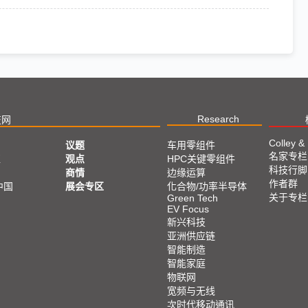
Research
技网
Colley &
议题
车用零组件
名家专栏
亚
观点
HPC关键零组件
科技行脚
商情
边缘运算
作者群
中国
展会专区
化合物/功率半导体
关于专栏
Green Tech
EV Focus
新兴科技
亚洲供应链
智能制造
智能家庭
物联网
宽频与无线
次时代移动通讯