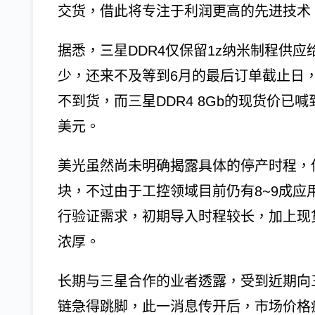
交货，借此将专注于利润更高的先进技术
据悉，三星DDR4仅保留1z纳米制程供
少，还来不及等到6月的最后订单截止日
不到货，而三星DDR4 8Gb的现货价已喊
美元。
美光虽然尚未明确揭露具体的停产时程，
块，不过由于工控领域目前仍有8~9成应
行验证需求，初期导入时程较长，加上现
浓厚。
长期与三星合作的业者透露，受到近期向
链急得跳脚，此一消息传开后，市场价格