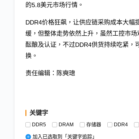
的5.8美元市场行情。
DDR4价格狂飙，让供应链采购成本大幅提
缓，但整体走势依然上升，虽然工控市场
酝酿及认证，不过DDR4供货持续吃紧，
换。
责任编辑：陈奭璁
关键字
DDR5
DRAM
存储器
DDR4
加入已选取到「关键字追踪」