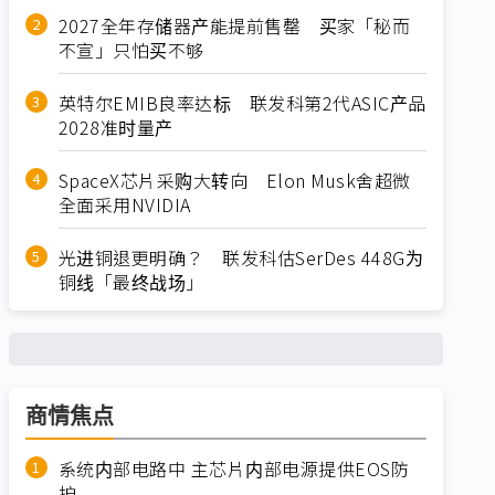
2027全年存储器产能提前售罄 买家「秘而
不宣」只怕买不够
英特尔EMIB良率达标 联发科第2代ASIC产品
2028准时量产
SpaceX芯片采购大转向 Elon Musk舍超微
全面采用NVIDIA
光进铜退更明确？ 联发科估SerDes 448G为
铜线「最终战场」
商情焦点
系统内部电路中 主芯片内部电源提供EOS防
护