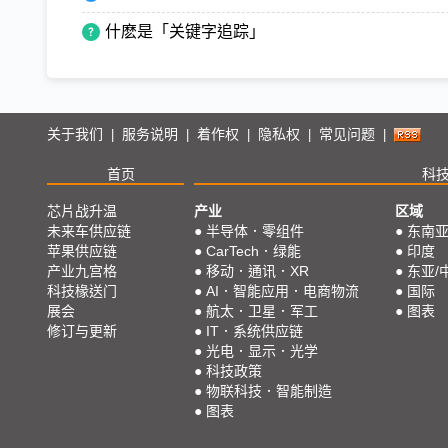
什麽是「关键字追踪」
关于我们
服务说明
着作权
隐私权
常见问题
|
|
|
|
|
首页
科
芯片战升温
产业
区域
未来车供应链
●
半导体．零组件
●
东南
苹果供应链
●
CarTech．绿能
●
印度
产业九宫格
●
移动．通讯．XR
●
东亚/
科技椽送门
●
AI．智能应用．电商物流
●
国际
展会
●
航太．卫星．军工
●
图表
修订与更新
●
IT．系统供应链
●
光电．显示．光学
●
科技政策
●
物联科技．智能制造
●
图表