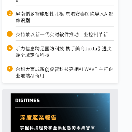
屏南偏乡智能韧性扎根 东港安泰医院导入AI影
像识别
英特蒙以新一代实时软件推动工业控制革新
昕力信息跨足国防科技 携手美商Juxta引进尖
端全域定位科技
台科大育成新创虎智科技亮相AI WAVE 主打企
业地端AI商用