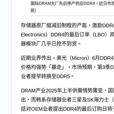
国际DRAM大厂先后停产供应DDR4，近日
照）
存储器原厂缩减旧制程的产能，激励DDR4
Electronics）DDR4的最后订单（
器模块厂几乎已抢不到货。
近期业界传出，美光（Micron）6月DDR
价格均强势「暴走」，市场预期，第3季D
业者提早转换至DDR5。
DRAM产业2025年上半供需情势骤变，
出，而韩系存储器业者三星及SK海力士（S
括对OEM业者提出DDR4的最后订购日将于