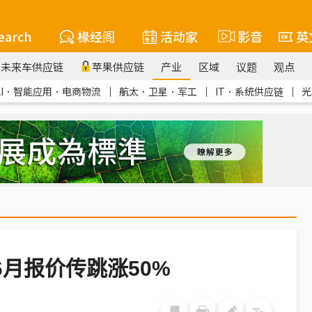
earch
椽经阁
活动家
影音
英
未来车供应链
苹果供应链
产业
区域
议题
观点
AI．智能应用．电商物流
｜
航太．卫星．军工
｜
IT．系统供应链
｜
光
6月报价传跳涨50%