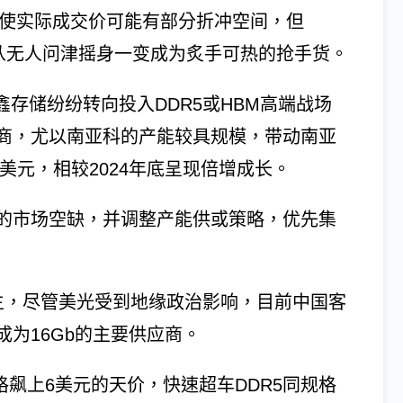
，即使实际成交价可能有部分折冲空间，但
，从无人问津摇身一变成为炙手可热的抢手货。
鑫存储纷纷转向投入DDR5或HBM高端战场
商，尤以南亚科的产能较具规模，带动南亚
.5美元，相较2024年底呈现倍增成长。
的市场空缺，并调整产能供或策略，优先集
为主，尽管美光受到地缘政治影响，目前中国客
为16Gb的主要供应商。
场价格飙上6美元的天价，快速超车DDR5同规格