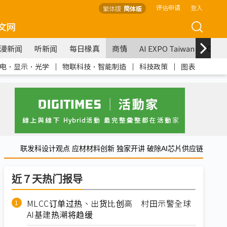
评估申请
登入
繁体版
简体版
文网
漫新闻
听新闻
每日椽真
商情
AI EXPO Taiwan
COM
电．显示．光学
｜
物联科技．智能制造
｜
科技政策
｜
图表
联发科设计观点 应材材料创新 独家开讲 破除AI芯片供应链
近７天热门报导
MLCC订单过热、出货比创高 村田示警全球
AI基建热潮将趋缓