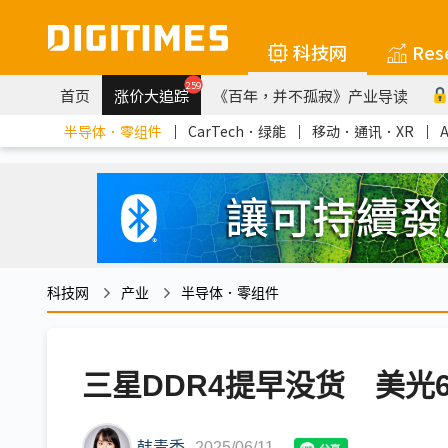
科技网
Res
259
首页
涨价大追踪
《百年，并不孤寂》产业导读
半导体．零组件
｜
CarTech．绿能
｜
移动．通讯．XR
｜
科技网
产业
半导体．零组件
三星DDR4提早没货 美光
韩青秀
2025/06/11