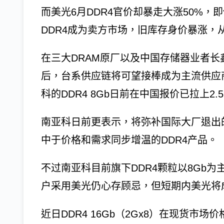
而美光6月DDR4官价却暴走大涨50%
DDR4成为卖方市场，旧库存身价暴涨
在三大DRAM原厂以及中国存储器业者长
后，台系供应链将可望接棒成为主流供应
科的DDR4 8Gb日前在中国报价已拉上2
南亚科日前更表示，将弥补国际大厂退出
中于价格和需求同步增温的DDR4产品。
不过南亚科目前旗下DDR4颗粒以8Gb
户采用美光仍心存顾忌，但短期内美光将成
近日DDR4 16Gb（2Gx8）在现货市