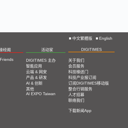
■
中文繁體版
■
English
DIGITIMES
椽经阁
活动家
 Friends
DIGITIMES 主办
关于我们
智能应用
会员服务
云端 & 网安
科技椽送门
产品 & 研发
科技产业报订阅
AI & 创新
订阅DIGITIMES移动版
其他
整合行销服务
AI EXPO Taiwan
人才招募
联络我们
下载新闻App