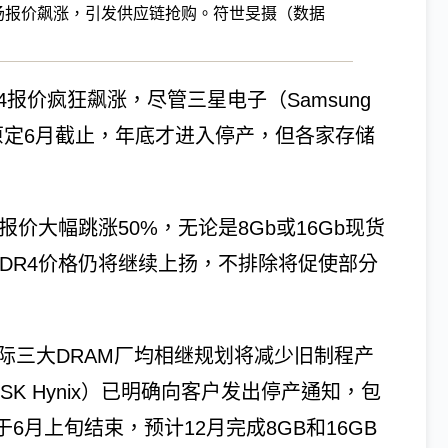
市场报价飙涨，引发供应链抢购。符世旻摄（数据
报价疯狂飙涨，尽管三星电子（Samsung
LBO）原定6月截止，年底才进入停产，但各家存储
4报价大幅跳涨50%，无论是8Gb或16Gb现货
DR4价格仍将继续上扬，不排除将促使部分
国际三大DRAM厂均相继规划将减少旧制程产
K Hynix）已明确向客户发出停产通知，包
6月上旬结束，预计12月完成8GB和16GB