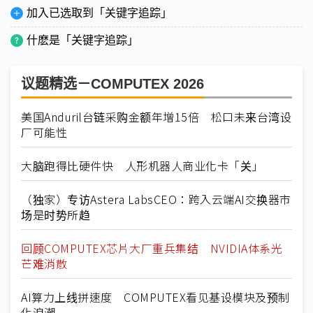
加入已选取到「关键字追踪」
什麽是「关键字追踪」
议题精选－COMPUTEX 2026
美国Anduril台链采购金额年增15倍 松口未来台湾设
厂可能性
大脑跑得比硬件快 人形机器人商业化卡「关」
（独家）专访Astera LabsCEO：跨入云端AI交换器市
场是时势所趋
回顾COMPUTEX芯片大厂重兵集结 NVIDIA体系光
芒难消散
AI算力上线拼速度 COMPUTEX看见基设模块及预制
化浪潮