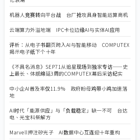
机器人竞赛转向平台战 台厂抢攻具身智能运算商机
云端算力外溢地端 IPC卡位边缘AI与实体AI应用
评析：从电子书翻页跨入AI与智能移动 COMPUTEX
揭示电子纸下个十年
《不具名消息》SEP71从追星现场到独家专访——史
上最长、体感绵延3周的COMPUTEX幕后采访纪实
中小企AI普及率仅11.9% 政府盼母鸡带小鸡加速落
地
AI时代「能源供应」与「负载稳定」缺一不可 台达
电、光宝科祭解方
Marvell押注矽光子 AI数据中心互连迎十年重构