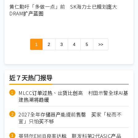
黄仁勳吁「多做一点」前 SK海力士已规划庞大
DRAM扩产蓝图
1
2
3
4
5
>>
近７天热门报导
MLCC订单过热、出货比创高 村田示警全球AI基
建热潮将趋缓
2027全年存储器产能提前售罄 买家「秘而不
宣」只怕买不够
英特尔EMIB良率达标 联发科第2代ASIC产品