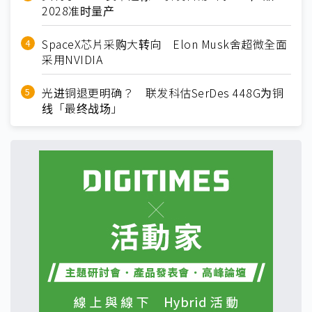
2028准时量产
SpaceX芯片采购大转向 Elon Musk舍超微全面
采用NVIDIA
光进铜退更明确？ 联发科估SerDes 448G为铜
线「最终战场」