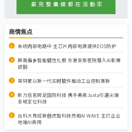
商情焦点
系统内部电路中 主芯片内部电源提供EOS防护
屏南偏乡智能韧性扎根 东港安泰医院导入AI影像
识别
英特蒙以新一代实时软件推动工业控制革新
昕力信息跨足国防科技 携手美商Juxta引进尖端
全域定位科技
台科大育成新创虎智科技亮相AI WAVE 主打企业
地端AI商用