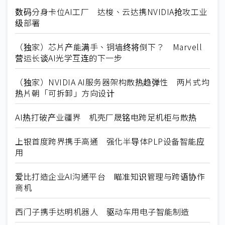
数码分身卡位AI工厂 达梭、云达携NVIDIA抢攻工业
级部署
（独家）芯片产能满手、铜墙终将倒下？ Marvell
营运长谈AI光学互连的下一步
（独家）NVIDIA AI服务器架构散热趋弹性 两片式均
热片朝「可拆卸」方向设计
AI热打破产业疆界 机壳厂晟铭电跨足机柜与散热
上银首度跨界携手高通 强化半导体PLP设备智能应
用
爱比打造企业AI沟通平台 瞄准知识管理与跨语协作
商机
西门子携手达明机器人 驱动车用电子智能制造