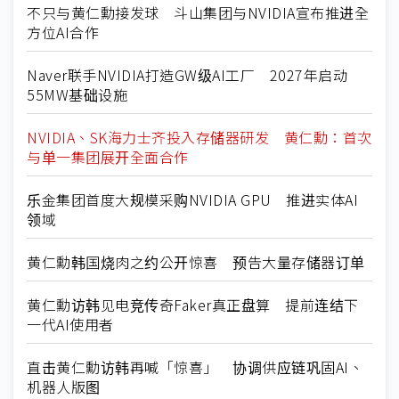
不只与黄仁勳接发球 斗山集团与NVIDIA宣布推进全
方位AI合作
Naver联手NVIDIA打造GW级AI工厂 2027年启动
55MW基础设施
NVIDIA、SK海力士齐投入存储器研发 黄仁勳：首次
与单一集团展开全面合作
乐金集团首度大规模采购NVIDIA GPU 推进实体AI
领域
黄仁勳韩国烧肉之约公开惊喜 预告大量存储器订单
黄仁勳访韩见电竞传奇Faker真正盘算 提前连结下
一代AI使用者
直击黄仁勳访韩再喊「惊喜」 协调供应链巩固AI、
机器人版图