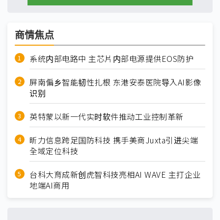
商情焦点
系统内部电路中 主芯片内部电源提供EOS防护
屏南偏乡智能韧性扎根 东港安泰医院导入AI影像
识别
英特蒙以新一代实时软件推动工业控制革新
昕力信息跨足国防科技 携手美商Juxta引进尖端
全域定位科技
台科大育成新创虎智科技亮相AI WAVE 主打企业
地端AI商用