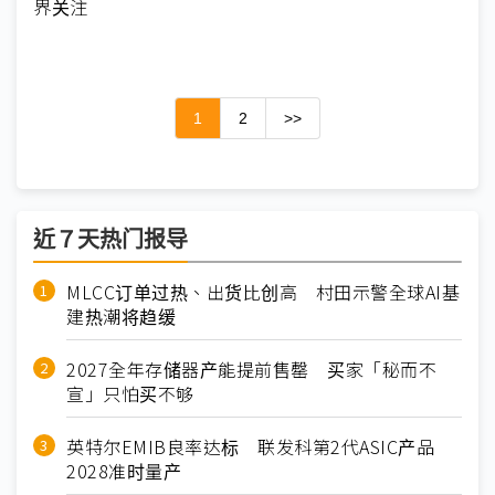
界关注
1
2
>>
近７天热门报导
MLCC订单过热、出货比创高 村田示警全球AI基
建热潮将趋缓
2027全年存储器产能提前售罄 买家「秘而不
宣」只怕买不够
英特尔EMIB良率达标 联发科第2代ASIC产品
2028准时量产