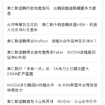
黄仁勳访韩吹起电竞旋风 台韩固桩战略细腻多方进
击
从炸啤餐到五花趴 黄仁勳今再访韩串连HBM、机器
人与实体AI生态系
黄仁勳访韩传会Krafton 游戏AI合作延伸至实体AI？
黄仁勳访韩传会面电竞传奇Faker NVIDIA游戏基因
延伸AI布局
黄仁勳吁「多做一点」前 SK海力士已规划庞大
DRAM扩产蓝图
NVIDIA深化韩国AI网络合作 AI-RAN联盟年会传首度
移师首尔
黄仁勳访韩将为斗山熊开球 NVIDIA、斗山合作引外