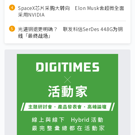
SpaceX芯片采购大转向 Elon Musk舍超微全面
采用NVIDIA
光进铜退更明确？ 联发科估SerDes 448G为铜
线「最终战场」