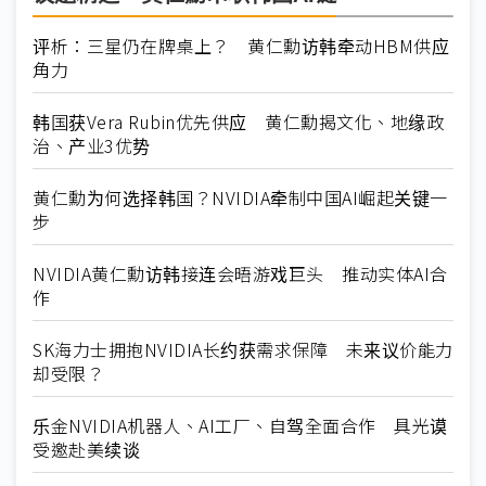
评析：三星仍在牌桌上？ 黄仁勳访韩牵动HBM供应
角力
韩国获Vera Rubin优先供应 黄仁勳揭文化、地缘政
治、产业3优势
黄仁勳为何选择韩国？NVIDIA牵制中国AI崛起关键一
步
NVIDIA黄仁勳访韩接连会晤游戏巨头 推动实体AI合
作
SK海力士拥抱NVIDIA长约获需求保障 未来议价能力
却受限？
乐金NVIDIA机器人、AI工厂、自驾全面合作 具光谟
受邀赴美续谈