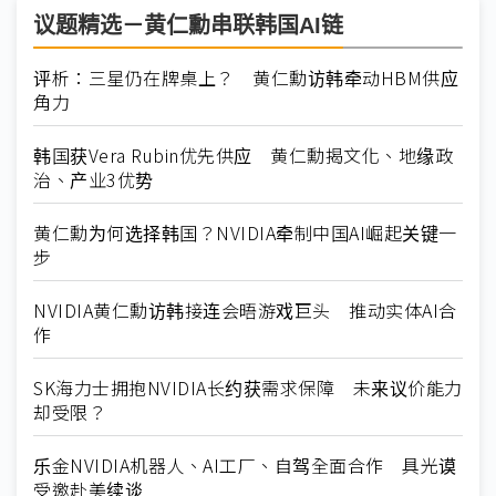
议题精选－黄仁勳串联韩国AI链
评析：三星仍在牌桌上？ 黄仁勳访韩牵动HBM供应
角力
韩国获Vera Rubin优先供应 黄仁勳揭文化、地缘政
治、产业3优势
黄仁勳为何选择韩国？NVIDIA牵制中国AI崛起关键一
步
NVIDIA黄仁勳访韩接连会晤游戏巨头 推动实体AI合
作
SK海力士拥抱NVIDIA长约获需求保障 未来议价能力
却受限？
乐金NVIDIA机器人、AI工厂、自驾全面合作 具光谟
受邀赴美续谈