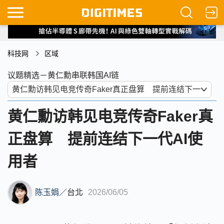
科技网
区域
议题精选－黄仁勳串联韩国AI链
黄仁勳访韩见电竞传奇Faker真
正盘算 提前连结下一代AI使
用者
陈玉娟
／
台北
2026/06/05