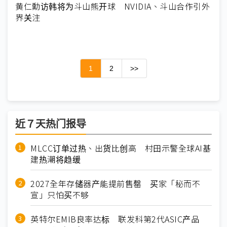
黄仁勳访韩将为斗山熊开球 NVIDIA、斗山合作引外
界关注
1
2
>>
近７天热门报导
MLCC订单过热、出货比创高 村田示警全球AI基
建热潮将趋缓
2027全年存储器产能提前售罄 买家「秘而不
宣」只怕买不够
英特尔EMIB良率达标 联发科第2代ASIC产品