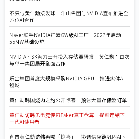
不只与黄仁勳接发球 斗山集团与NVIDIA宣布推进全
方位AI合作
Naver联手NVIDIA打造GW级AI工厂 2027年启动
55MW基础设施
NVIDIA、SK海力士齐投入存储器研发 黄仁勳：首次
与单一集团展开全面合作
乐金集团首度大规模采购NVIDIA GPU 推进实体AI
领域
黄仁勳韩国烧肉之约公开惊喜 预告大量存储器订单
黄仁勳访韩见电竞传奇Faker真正盘算 提前连结下
一代AI使用者
直击黄仁勳访韩再喊「惊喜」 协调供应链巩固AI、