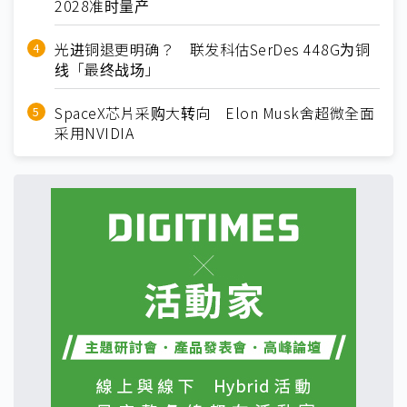
2028准时量产
光进铜退更明确？ 联发科估SerDes 448G为铜
线「最终战场」
SpaceX芯片采购大转向 Elon Musk舍超微全面
采用NVIDIA