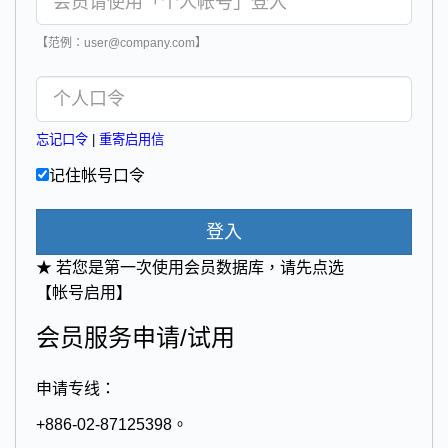
【范例：user@company.com】
忘记口令
|
重寄启用信
记住帐号口令
登入
★ 若您是第一次使用会员数据库，请先点选
【帐号启用】
会员服务申请/试用
申请专线：
+886-02-87125398。