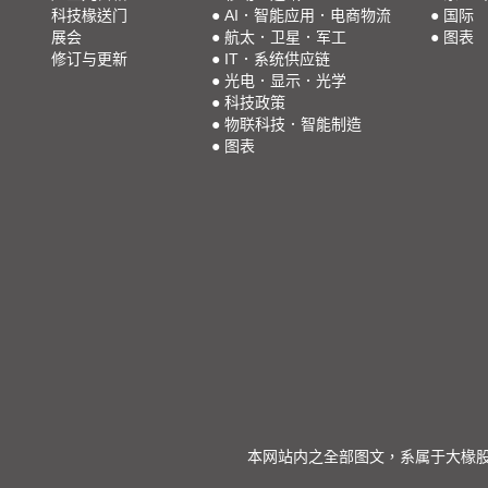
科技椽送门
●
AI．智能应用．电商物流
●
国际
展会
●
航太．卫星．军工
●
图表
修订与更新
●
IT．系统供应链
●
光电．显示．光学
●
科技政策
●
物联科技．智能制造
●
图表
本网站内之全部图文，系属于大椽股份有