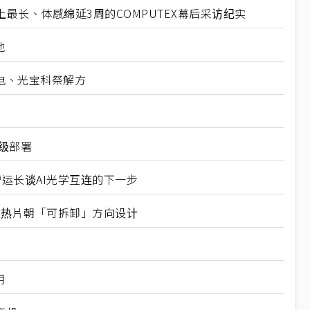
最长、体感绵延3周的COMPUTEX幕后采访纪实
地
电、光宝科祭解方
业级部署
营运长谈AI光学互连的下一步
式均热片朝「可拆卸」方向设计
用