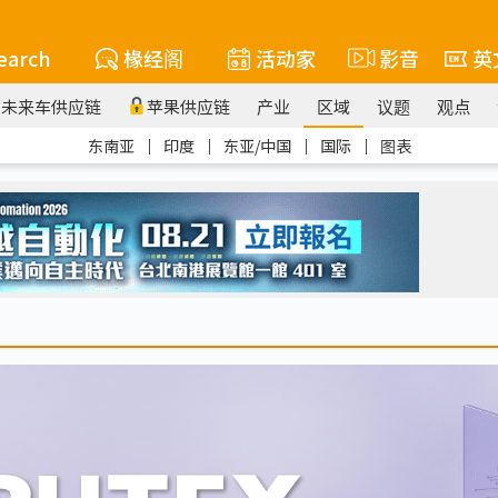
earch
椽经阁
活动家
影音
英
未来车供应链
苹果供应链
产业
区域
议题
观点
东南亚
｜
印度
｜
东亚/中国
｜
国际
｜
图表