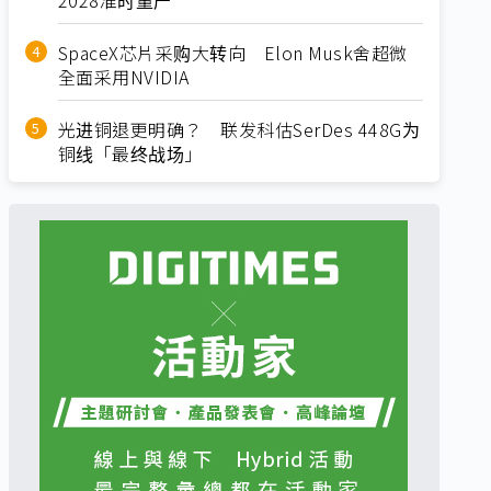
SpaceX芯片采购大转向 Elon Musk舍超微
全面采用NVIDIA
光进铜退更明确？ 联发科估SerDes 448G为
铜线「最终战场」