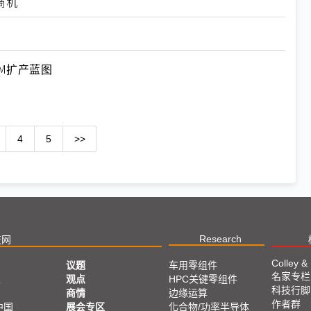
商机
M扩产蓝图
4
5
>>
Research
技网
Colley &
议题
车用零组件
名家专栏
亚
观点
HPC关键零组件
科技行脚
商情
边缘运算
作者群
中国
展会专区
化合物/功率半导体