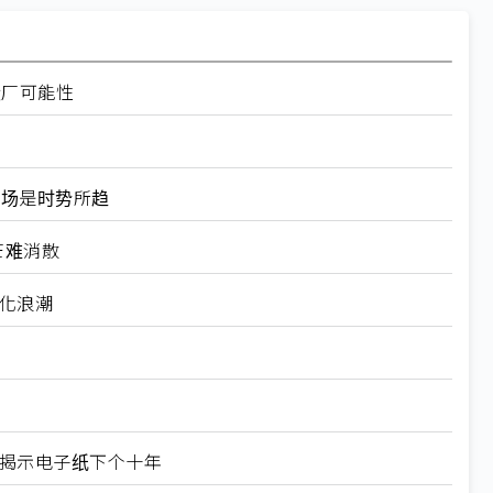
设厂可能性
器市场是时势所趋
芒难消散
制化浪潮
X揭示电子纸下个十年