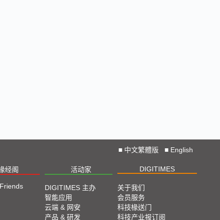
■
中文繁體版
■
English
DIGITIMES
椽经阁
活动家
 Friends
DIGITIMES 主办
关于我们
智能应用
会员服务
云端 & 网安
科技椽送门
产品 & 研发
科技产业报订阅