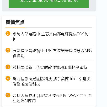
商情焦点
系统内部电路中 主芯片内部电源提供EOS防
护
屏南偏乡智能韧性扎根 东港安泰医院导入AI影
像识别
英特蒙以新一代实时软件推动工业控制革新
昕力信息跨足国防科技 携手美商Juxta引进尖
端全域定位科技
台科大育成新创虎智科技亮相AI WAVE 主打企
业地端AI商用