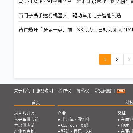
爱比打造企业AI沟通平台 瞄准知识管理与跨语协作
西门子携手达明机器人 驱动车用电子智能制造
黄仁勳吁「多做一点」前 SK海力士已规划庞大DRA
1
2
3
关于我们
服务说明
着作权
隐私权
常见问题
|
|
|
|
|
首页
科
芯片战升温
产业
区域
未来车供应链
●
半导体．零组件
●
东南
苹果供应链
●
CarTech．绿能
●
印度
产业九宫格
●
移动．通讯．XR
●
东亚/