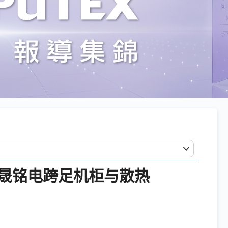
厂晟铭电跨足机柜与散热