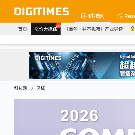
科技网
Res
259
首页
涨价大追踪
《百年，并不孤寂》产业导读
科技网
区域