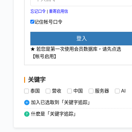
忘记口令
|
重寄启用信
记住帐号口令
登入
★ 若您是第一次使用会员数据库，请先点选
【帐号启用】
关键字
泰国
营收
中国
服务器
AI
加入已选取到「关键字追踪」
什麽是「关键字追踪」