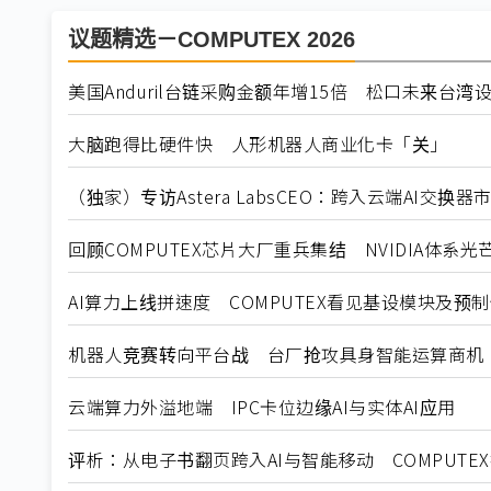
议题精选－COMPUTEX 2026
美国Anduril台链采购金额年增15倍 松口未来台湾
大脑跑得比硬件快 人形机器人商业化卡「关」
（独家）专访Astera LabsCEO：跨入云端AI交换
回顾COMPUTEX芯片大厂重兵集结 NVIDIA体系光
AI算力上线拼速度 COMPUTEX看见基设模块及预
机器人竞赛转向平台战 台厂抢攻具身智能运算商机
云端算力外溢地端 IPC卡位边缘AI与实体AI应用
评析：从电子书翻页跨入AI与智能移动 COMPUTE