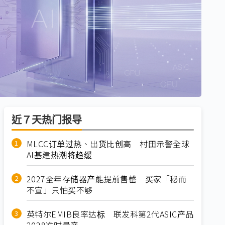
近７天热门报导
MLCC订单过热、出货比创高 村田示警全球
AI基建热潮将趋缓
2027全年存储器产能提前售罄 买家「秘而
不宣」只怕买不够
英特尔EMIB良率达标 联发科第2代ASIC产品
2028准时量产