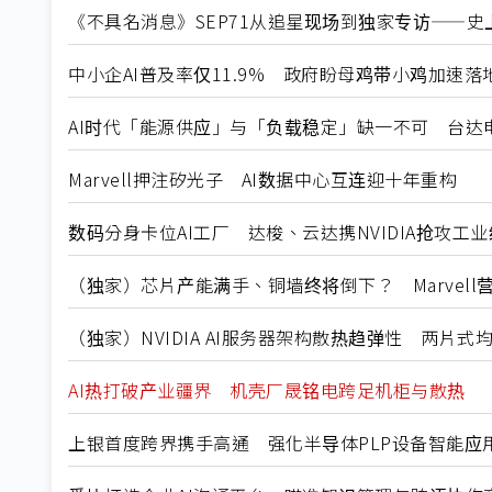
《不具名消息》SEP71从追星现场到独家专访——史上
中小企AI普及率仅11.9% 政府盼母鸡带小鸡加速落
AI时代「能源供应」与「负载稳定」缺一不可 台达
Marvell押注矽光子 AI数据中心互连迎十年重构
数码分身卡位AI工厂 达梭、云达携NVIDIA抢攻工
（独家）芯片产能满手、铜墙终将倒下？ Marvell
（独家）NVIDIA AI服务器架构散热趋弹性 两片
AI热打破产业疆界 机壳厂晟铭电跨足机柜与散热
上银首度跨界携手高通 强化半导体PLP设备智能应