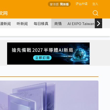
评估申请
登入
繁体版
简体版
文网
漫新闻
听新闻
每日椽真
商情
AI EXPO Taiwan
COM