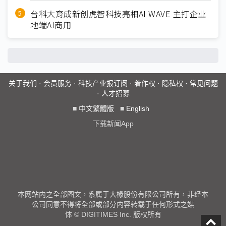
台科大育成新创虎智科技亮相AI WAVE 主打企业
地端AI商用
关于我们
·
会员服务
·
科技产业报订阅
·
着作权
·
隐私权
·
常见问题
·
人才招募
■
中文繁體版
■
English
下载新闻App
本网站内之全部图文，系属于大椽股份有限公司所有，非经本
公司同意不得将全部或部分内容转载于任何形式之媒
体 © DIGITIMES Inc. 版权所有