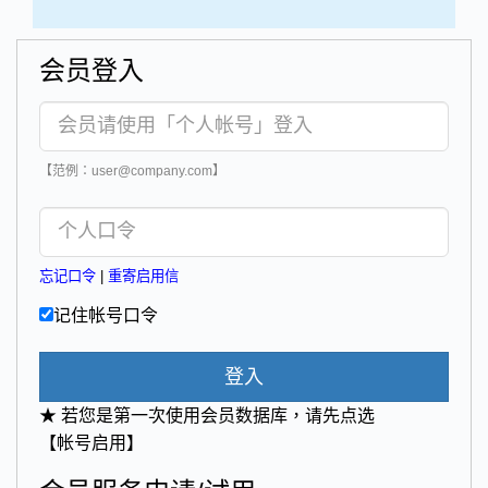
会员登入
【范例：user@company.com】
忘记口令
|
重寄启用信
记住帐号口令
登入
★ 若您是第一次使用会员数据库，请先点选
【帐号启用】