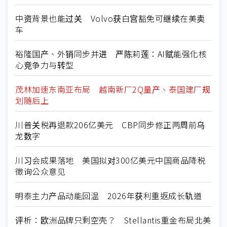
中资背景也能过关 Volvo获白宫豁免可继续在美卖
车
裕隆国产、外销同步并进 严陈莉莲：AI赋能强化核
心竞争力与转型
茂林加速东南亚布局 越南新厂2Q量产、泰国建厂规
划随后上
川普关税再退款206亿美元 CBP同步修正两周前乌
龙数字
川习会成果落地 美国拟对300亿美元中国商品降税
徵询公众意见
明泰主力产品动能回温 2026年获利重返成长轨道
评析：欧洲品牌只剩空壳？ Stellantis重金布局北美