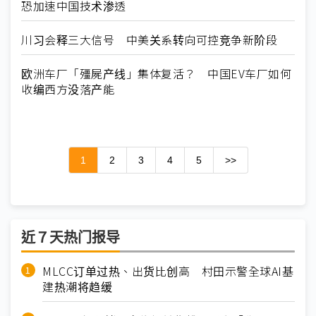
恐加速中国技术渗透
川习会释三大信号 中美关系转向可控竞争新阶段
欧洲车厂「殭屍产线」集体复活？ 中国EV车厂如何
收编西方没落产能
1
2
3
4
5
>>
近７天热门报导
MLCC订单过热、出货比创高 村田示警全球AI基
建热潮将趋缓