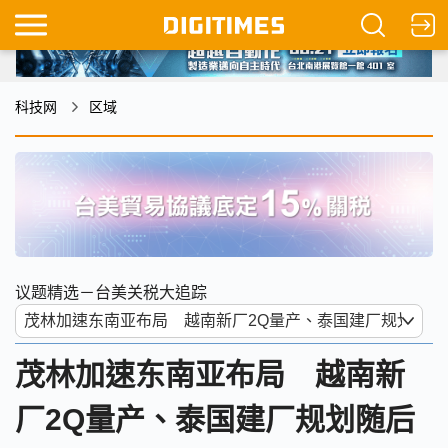
科技网
区域
议题精选－台美关税大追踪
茂林加速东南亚布局 越南新
厂2Q量产、泰国建厂规划随后