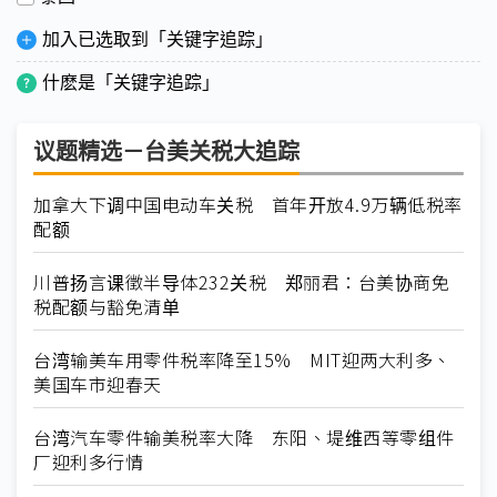
加入已选取到「关键字追踪」
什麽是「关键字追踪」
议题精选－台美关税大追踪
加拿大下调中国电动车关税 首年开放4.9万辆低税率
配额
川普扬言课徵半导体232关税 郑丽君：台美协商免
税配额与豁免清单
台湾输美车用零件税率降至15% MIT迎两大利多、
美国车市迎春天
台湾汽车零件输美税率大降 东阳、堤维西等零组件
厂迎利多行情