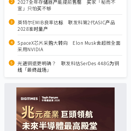
2027全年存储器产能提前售罄 买家「秘而不
宣」只怕买不够
英特尔EMIB良率达标 联发科第2代ASIC产品
2028准时量产
SpaceX芯片采购大转向 Elon Musk舍超微全面
采用NVIDIA
光进铜退更明确？ 联发科估SerDes 448G为铜
线「最终战场」