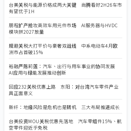
台美关税与能源价格成两大关键 尚腾看好2H26车市
有望优于1H
朋程扩产抢攻高效车用元件市场 AI服务器与HVDC
模块拼2027放量
规避关税大打平价与豪奢双战线 中系电动车4月欧
洲市占首破15%
裕融严陈莉莲：汽车、出行与用车事业的协同发展
AI应用与绿能发展推动创新
回应232关税优惠上路 东阳：对台湾汽车零件产业
具正面意义
新纤：地缘风险是危机也是转机 三大布局推进成长
台美投资MOU关税优惠先落地 汽车零组件15%、航
空零件迎近乎免税