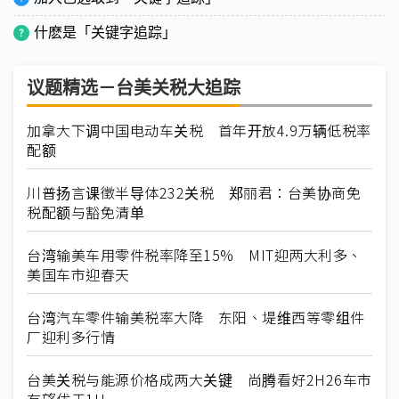
什麽是「关键字追踪」
议题精选－台美关税大追踪
加拿大下调中国电动车关税 首年开放4.9万辆低税率
配额
川普扬言课徵半导体232关税 郑丽君：台美协商免
税配额与豁免清单
台湾输美车用零件税率降至15% MIT迎两大利多、
美国车市迎春天
台湾汽车零件输美税率大降 东阳、堤维西等零组件
厂迎利多行情
台美关税与能源价格成两大关键 尚腾看好2H26车市
有望优于1H