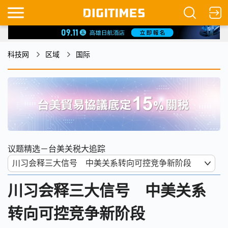
科技网
区域
国际
议题精选－台美关税大追踪
川习会释三大信号 中美关系
转向可控竞争新阶段