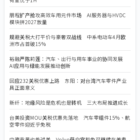
朋程扩产抢攻高效车用元件市场 AI服务器与HVDC
模块拼2027放量
规避关税大打平价与豪奢双战线 中系电动车4月欧
洲市占首破15%
裕融严陈莉莲：汽车、出行与用车事业的协同发展
AI应用与绿能发展推动创新
回应232关税优惠上路 东阳：对台湾汽车零件产业
具正面意义
新纤：地缘风险是危机也是转机 三大布局推进成长
台美投资MOU关税优惠先落地 汽车零组件15%、航
空零件迎近乎免税
中资背景也能过关 Volvo获白宫豁免可继续在美卖