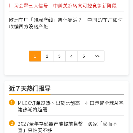
川习会释三大信号 中美关系转向可控竞争新阶段
欧洲车厂「殭屍产线」集体复活？ 中国EV车厂如何
收编西方没落产能
1
2
3
4
5
>>
近７天热门报导
MLCC订单过热、出货比创高 村田示警全球AI基
建热潮将趋缓
2027全年存储器产能提前售罄 买家「秘而不
宣」只怕买不够