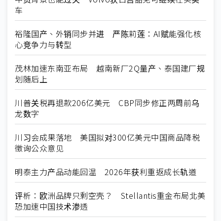
车
裕隆国产、外销同步并进 严陈莉莲：AI赋能强化核
心竞争力与转型
茂林加速东南亚布局 越南新厂2Q量产、泰国建厂规
划随后上
川普关税再退款206亿美元 CBP同步修正两周前乌
龙数字
川习会成果落地 美国拟对300亿美元中国商品降税
徵询公众意见
明泰主力产品动能回温 2026年获利重返成长轨道
评析：欧洲品牌只剩空壳？ Stellantis重金布局北美
恐加速中国技术渗透