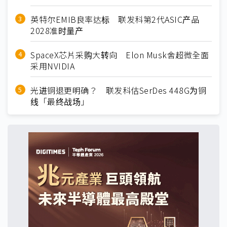
英特尔EMIB良率达标 联发科第2代ASIC产品
2028准时量产
SpaceX芯片采购大转向 Elon Musk舍超微全面
采用NVIDIA
光进铜退更明确？ 联发科估SerDes 448G为铜
线「最终战场」