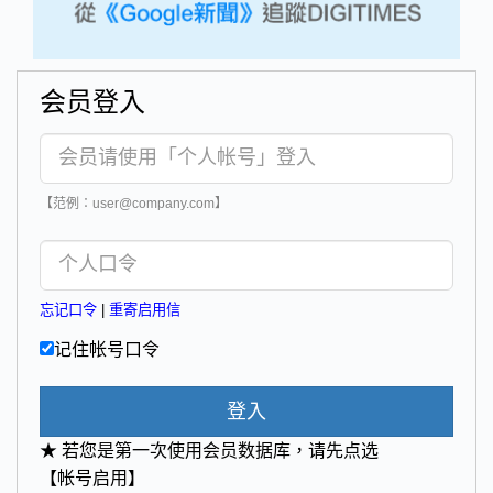
会员登入
【范例：user@company.com】
忘记口令
|
重寄启用信
记住帐号口令
登入
★ 若您是第一次使用会员数据库，请先点选
【帐号启用】