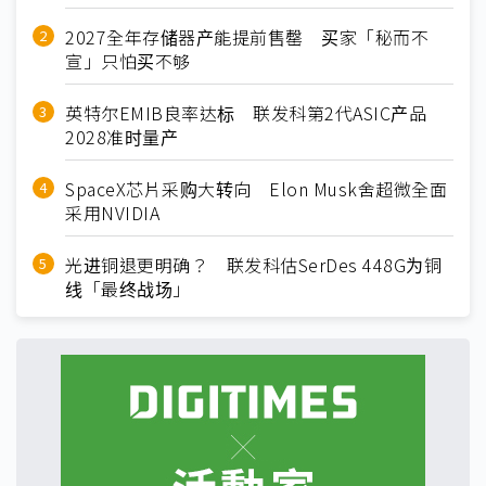
2027全年存储器产能提前售罄 买家「秘而不
宣」只怕买不够
英特尔EMIB良率达标 联发科第2代ASIC产品
2028准时量产
SpaceX芯片采购大转向 Elon Musk舍超微全面
采用NVIDIA
光进铜退更明确？ 联发科估SerDes 448G为铜
线「最终战场」