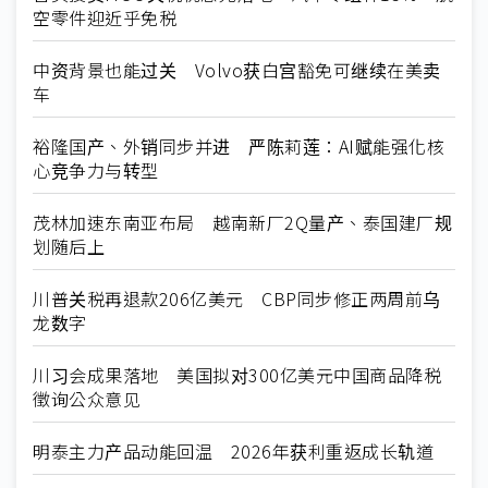
空零件迎近乎免税
中资背景也能过关 Volvo获白宫豁免可继续在美卖
车
裕隆国产、外销同步并进 严陈莉莲：AI赋能强化核
心竞争力与转型
茂林加速东南亚布局 越南新厂2Q量产、泰国建厂规
划随后上
川普关税再退款206亿美元 CBP同步修正两周前乌
龙数字
川习会成果落地 美国拟对300亿美元中国商品降税
徵询公众意见
明泰主力产品动能回温 2026年获利重返成长轨道