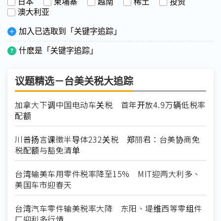
日本
柬埔寨
越南
稀土
投资
澳大利亚
加入已选取到「关键字追踪」
什麽是「关键字追踪」
议题精选－台美关税大追踪
加拿大下调中国电动车关税 首年开放4.9万辆低税率
配额
川普扬言课徵半导体232关税 郑丽君：台美协商免
税配额与豁免清单
台湾输美车用零件税率降至15% MIT迎两大利多、
美国车市迎春天
台湾汽车零件输美税率大降 东阳、堤维西等零组件
厂迎利多行情