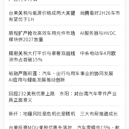
台美关税与能源价格成两大关键 尚腾看好2H26车市
有望优于1H
朋程扩产抢攻高效车用元件市场 AI服务器与HVDC
模块拼2027放量
规避关税大打平价与豪奢双战线 中系电动车4月欧
洲市占首破15%
裕融严陈莉莲：汽车、出行与用车事业的协同发展
AI应用与绿能发展推动创新
回应232关税优惠上路 东阳：对台湾汽车零件产业
具正面意义
新纤：地缘风险是危机也是转机 三大布局推进成长
台美投资MOU关税优惠先落地 汽车零组件15%、航