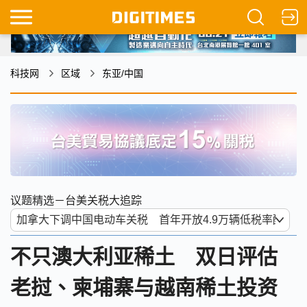
科技网
区域
东亚/中国
议题精选－台美关税大追踪
不只澳大利亚稀土 双日评估
老挝、柬埔寨与越南稀土投资