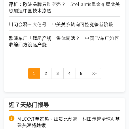
评析：欧洲品牌只剩空壳？ Stellantis重金布局北美
恐加速中国技术渗透
川习会释三大信号 中美关系转向可控竞争新阶段
欧洲车厂「殭屍产线」集体复活？ 中国EV车厂如何
收编西方没落产能
1
2
3
4
5
>>
近７天热门报导
MLCC订单过热、出货比创高 村田示警全球AI基
建热潮将趋缓