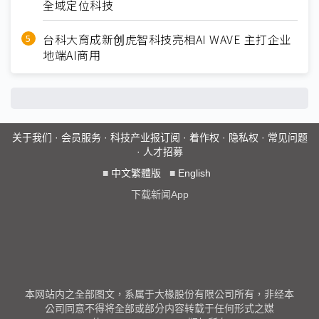
全域定位科技
台科大育成新创虎智科技亮相AI WAVE 主打企业
地端AI商用
关于我们
·
会员服务
·
科技产业报订阅
·
着作权
·
隐私权
·
常见问题
·
人才招募
■
中文繁體版
■
English
下载新闻App
本网站内之全部图文，系属于大椽股份有限公司所有，非经本
公司同意不得将全部或部分内容转载于任何形式之媒