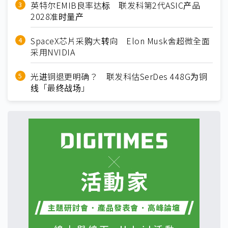
英特尔EMIB良率达标 联发科第2代ASIC产品
2028准时量产
SpaceX芯片采购大转向 Elon Musk舍超微全面
采用NVIDIA
光进铜退更明确？ 联发科估SerDes 448G为铜
线「最终战场」