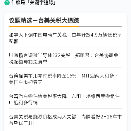
什麽是「关键字追踪」
议题精选－台美关税大追踪
加拿大下调中国电动车关税 首年开放4.9万辆低税率
配额
川普扬言课徵半导体232关税 郑丽君：台美协商免
税配额与豁免清单
台湾输美车用零件税率降至15% MIT迎两大利多、
美国车市迎春天
台湾汽车零件输美税率大降 东阳、堤维西等零组件
厂迎利多行情
台美关税与能源价格成两大关键 尚腾看好2H26车市
有望优于1H