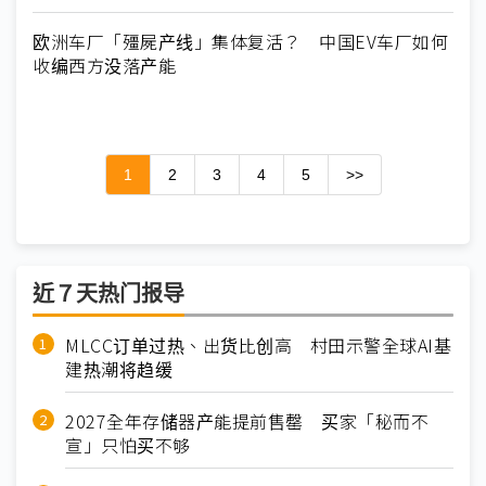
欧洲车厂「殭屍产线」集体复活？ 中国EV车厂如何
收编西方没落产能
1
2
3
4
5
>>
近７天热门报导
MLCC订单过热、出货比创高 村田示警全球AI基
建热潮将趋缓
2027全年存储器产能提前售罄 买家「秘而不
宣」只怕买不够