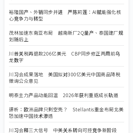
裕隆国产、外销同步并进 严陈莉莲：AI赋能强化核
心竞争力与转型
茂林加速东南亚布局 越南新厂2Q量产、泰国建厂规
划随后上
川普关税再退款206亿美元 CBP同步修正两周前乌
龙数字
川习会成果落地 美国拟对300亿美元中国商品降税
徵询公众意见
明泰主力产品动能回温 2026年获利重返成长轨道
评析：欧洲品牌只剩空壳？ Stellantis重金布局北美
恐加速中国技术渗透
川习会释三大信号 中美关系转向可控竞争新阶段