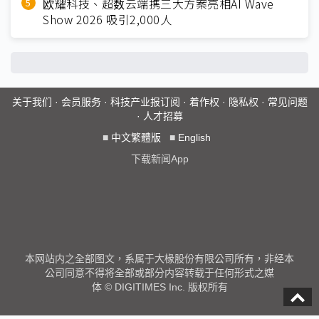
欧耀科技、超数云端携三大方案亮相AI Wave
Show 2026 吸引2,000人
关于我们
·
会员服务
·
科技产业报订阅
·
着作权
·
隐私权
·
常见问题
·
人才招募
■
中文繁體版
■
English
下载新闻App
本网站内之全部图文，系属于大椽股份有限公司所有，非经本
公司同意不得将全部或部分内容转载于任何形式之媒
体 © DIGITIMES Inc. 版权所有