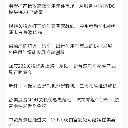
朋程扩产抢攻高效车用元件市场 AI服务器与HVDC
模块拼2027放量
规避关税大打平价与豪奢双战线 中系电动车4月欧
洲市占首破15%
裕融严陈莉莲：汽车、出行与用车事业的协同发展
AI应用与绿能发展推动创新
回应232关税优惠上路 东阳：对台湾汽车零件产业
具正面意义
新纤：地缘风险是危机也是转机 三大布局推进成长
台美投资MOU关税优惠先落地 汽车零组件15%、航
空零件迎近乎免税
中资背景也能过关 Volvo获白宫豁免可继续在美卖
车