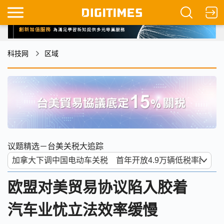
科技网
区域
议题精选－台美关税大追踪
欧盟对美贸易协议陷入胶着
汽车业忧立法效率缓慢