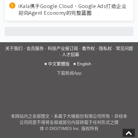
iKala携手Google Cloud、Google Ads打造企业
迎向Agent Economy的完整蓝图
关于我们
·
会员服务
·
科技产业报订阅
·
着作权
·
隐私权
·
常见问题
·
人才招募
■
中文繁體版
■
English
下载新闻App
本网站内之全部图文，系属于大椽股份有限公司所有，非经本
公司同意不得将全部或部分内容转载于任何形式之媒
体 © DIGITIMES Inc. 版权所有