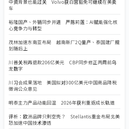
中资背景也能过关 Volvo获白宫豁免可继续在美卖
车
裕隆国产、外销同步并进 严陈莉莲：AI赋能强化核
心竞争力与转型
茂林加速东南亚布局 越南新厂2Q量产、泰国建厂规
划随后上
川普关税再退款206亿美元 CBP同步修正两周前乌
龙数字
川习会成果落地 美国拟对300亿美元中国商品降税
徵询公众意见
明泰主力产品动能回温 2026年获利重返成长轨道
评析：欧洲品牌只剩空壳？ Stellantis重金布局北美
恐加速中国技术渗透