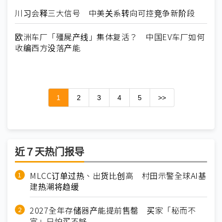
川习会释三大信号 中美关系转向可控竞争新阶段
欧洲车厂「殭屍产线」集体复活？ 中国EV车厂如何
收编西方没落产能
1
2
3
4
5
>>
近７天热门报导
MLCC订单过热、出货比创高 村田示警全球AI基
建热潮将趋缓
2027全年存储器产能提前售罄 买家「秘而不
宣」只怕买不够