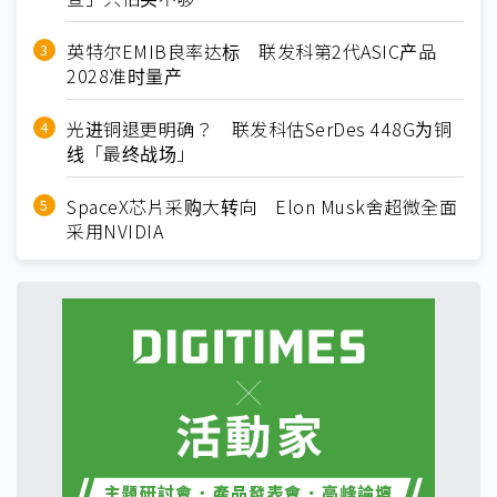
英特尔EMIB良率达标 联发科第2代ASIC产品
2028准时量产
光进铜退更明确？ 联发科估SerDes 448G为铜
线「最终战场」
SpaceX芯片采购大转向 Elon Musk舍超微全面
采用NVIDIA