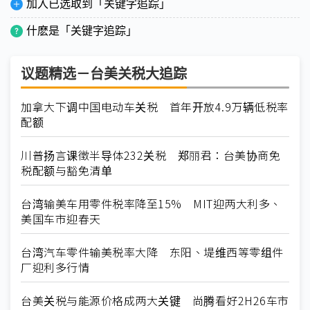
加入已选取到「关键字追踪」
什麽是「关键字追踪」
议题精选－台美关税大追踪
加拿大下调中国电动车关税 首年开放4.9万辆低税率
配额
川普扬言课徵半导体232关税 郑丽君：台美协商免
税配额与豁免清单
台湾输美车用零件税率降至15% MIT迎两大利多、
美国车市迎春天
台湾汽车零件输美税率大降 东阳、堤维西等零组件
厂迎利多行情
台美关税与能源价格成两大关键 尚腾看好2H26车市