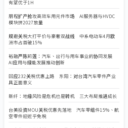
有望优于1H
朋程扩产抢攻高效车用元件市场 AI服务器与HVDC
模块拼2027放量
规避关税大打平价与豪奢双战线 中系电动车4月欧
洲市占首破15%
裕融严陈莉莲：汽车、出行与用车事业的协同发展
AI应用与绿能发展推动创新
回应232关税优惠上路 东阳：对台湾汽车零件产业
具正面意义
新纤：地缘风险是危机也是转机 三大布局推进成长
台美投资MOU关税优惠先落地 汽车零组件15%、航
空零件迎近乎免税