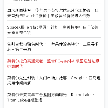
周末新闻速写：传苹果与英特尔达芯片代工协议｜任
天堂预告Switch 2涨价｜美欧贸易协议进入倒数
SpaceX揭Terafab晶圆厂计划 携英特尔打造千亿美
元垂直整合链
告别台积电独供时代？ 苹果传洽英特尔、三星寻求
芯片第二来源
英特尔挖角高通元老 整合PC与实体AI版图迎战边缘
运算时代
英特尔先进封装「入门市场」抢客 Google、亚马逊
采用传闻四起
英特尔未来两年平台蓝图方向曝光 Razor Lake、
Titan Lake如期登场