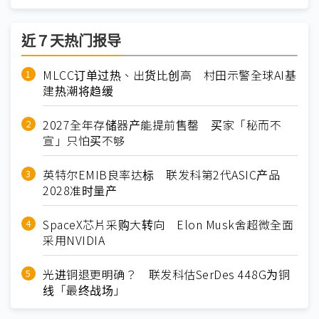
近７天热门报导
MLCC订单过热、出货比创高 村田示警全球AI基
建热潮将趋缓
2027全年存储器产能提前售罄 买家「秘而不
宣」只怕买不够
英特尔EMIB良率达标 联发科第2代ASIC产品
2028准时量产
SpaceX芯片采购大转向 Elon Musk舍超微全面
采用NVIDIA
光进铜退更明确？ 联发科估SerDes 448G为铜
线「最终战场」