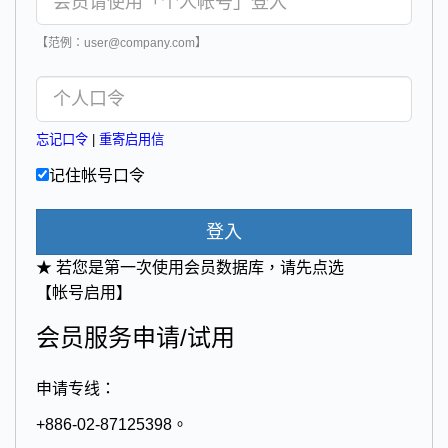
【范例：user@company.com】
忘记口令
|
重寄启用信
记住帐号口令
登入
★ 若您是第一次使用会员数据库，请先点选
【帐号启用】
会员服务申请/试用
申请专线：
+886-02-87125398。