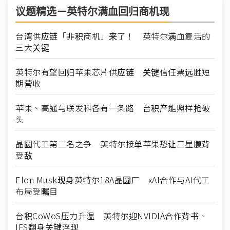
议题精选－英特尔满血回归商机现
台湾供应链「非积商机」来了！ 英特尔满血复活的
三大关键
英特尔有望回归苹果芯片供应链 关键信任票远胜短
期营收
苹果、高通与联发科各有一条路 台积产能照样抢破
头
晶圆代工第二名之争 英特尔接单苹果恐让三星腹背
受敌
Elon Musk现身英特尔18A晶圆厂 xAI合作与AI代工
布局受瞩目
台积CoWoS压力升温 英特尔迎NVIDIA合作背书、
IFS翻身关键浮现