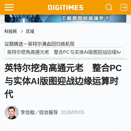
科技网
区域
议题精选－英特尔满血回归商机现
英特尔挖角高通元老 整合PC
与实体AI版图迎战边缘运算时
代
李佳翰
／
综合报导
2026/05/05