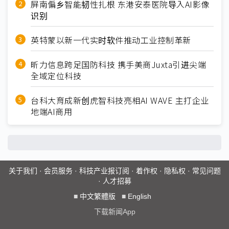
屏南偏乡智能韧性扎根 东港安泰医院导入AI影像
识别
英特蒙以新一代实时软件推动工业控制革新
昕力信息跨足国防科技 携手美商Juxta引进尖端
全域定位科技
台科大育成新创虎智科技亮相AI WAVE 主打企业
地端AI商用
关于我们
·
会员服务
·
科技产业报订阅
·
着作权
·
隐私权
·
常见问题
·
人才招募
■
中文繁體版
■
English
下载新闻App