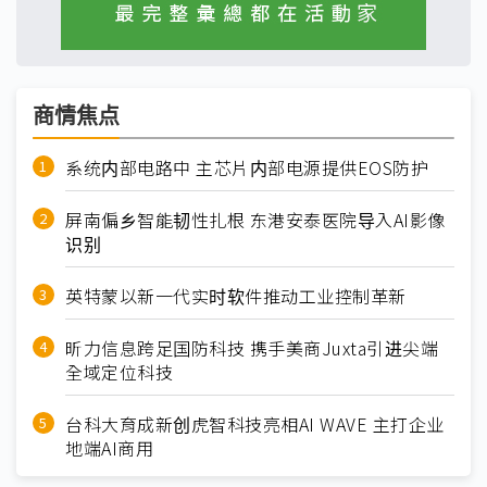
商情焦点
系统内部电路中 主芯片内部电源提供EOS防护
屏南偏乡智能韧性扎根 东港安泰医院导入AI影像
识别
英特蒙以新一代实时软件推动工业控制革新
昕力信息跨足国防科技 携手美商Juxta引进尖端
全域定位科技
台科大育成新创虎智科技亮相AI WAVE 主打企业
地端AI商用