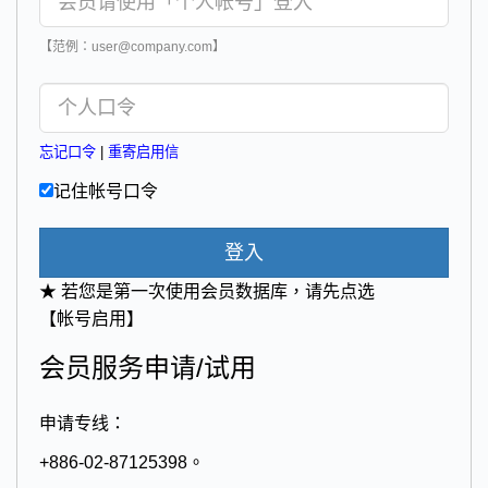
【范例：user@company.com】
忘记口令
|
重寄启用信
记住帐号口令
登入
★ 若您是第一次使用会员数据库，请先点选
【帐号启用】
会员服务申请/试用
申请专线：
+886-02-87125398。