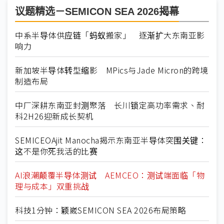
议题精选－SEMICON SEA 2026揭幕
中系半导体供应链「蚂蚁搬家」 逐渐扩大东南亚影
响力
新加坡半导体转型缩影 MPics与Jade Micron的跨境
制造布局
中厂深耕东南亚封测聚落 长川锁定高功率需求、耐
科2H26迎新成长契机
SEMICEOAjit Manocha揭示东南亚半导体突围关键：
这不是你死我活的比赛
AI浪潮颠覆半导体测试 AEMCEO：测试端面临「物
理与成本」双重挑战
科技1分钟：颖崴SEMICON SEA 2026布局策略