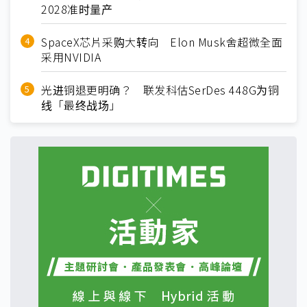
2028准时量产
SpaceX芯片采购大转向 Elon Musk舍超微全面
采用NVIDIA
光进铜退更明确？ 联发科估SerDes 448G为铜
线「最终战场」