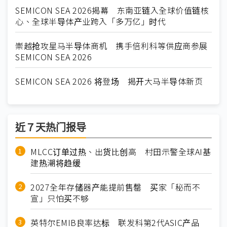
SEMICON SEA 2026揭幕 东南亚链入全球价值链核
心、全球半导体产业跨入「多万亿」时代
崇越抢攻星马半导体商机 携手倍利科等供应商参展
SEMICON SEA 2026
SEMICON SEA 2026 将登场 揭开大马半导体新页
近７天热门报导
MLCC订单过热、出货比创高 村田示警全球AI基
建热潮将趋缓
2027全年存储器产能提前售罄 买家「秘而不
宣」只怕买不够
英特尔EMIB良率达标 联发科第2代ASIC产品