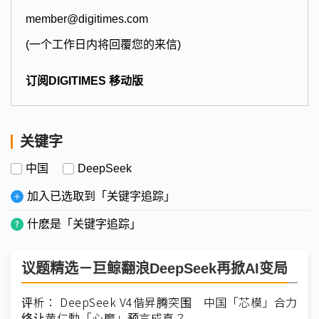
member@digitimes.com
(一个工作日内将回覆您的来信)
订阅DIGITIMES 移动版
关键字
中国
DeepSeek
加入已选取到「关键字追踪」
什麽是「关键字追踪」
议题精选－巨鲸翻浪DeepSeek再掀AI变局
评析： DeepSeek V4偕昇腾突围 中国「芯模」合力
终让黄仁勳「心魔」预言成真？