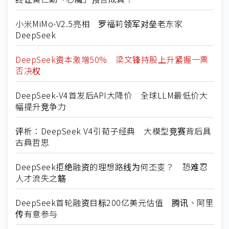
小米MiMo-V2.5亮相 罗福莉领军对垒老东家
DeepSeek
DeepSeek资本激增50% 梁文锋持股上升紧握一票
否决权
DeepSeek-V4首发后API大降价 全球LLM最低价大
幅提升竞争力
评析：DeepSeek V4引荀子经典 大模型竞赛背后具
古典哲思
DeepSeek拒绝融资的理想路线为何丕变？ 恐难忍
人才流失之觞
DeepSeek首轮融资目标200亿美元估值 腾讯、阿里
传有意参与