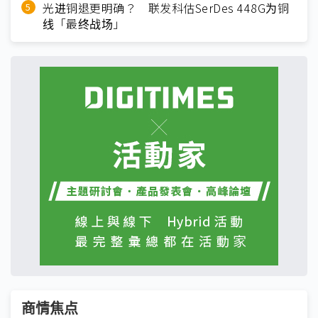
光进铜退更明确？ 联发科估SerDes 448G为铜
线「最终战场」
商情焦点