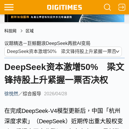
科技网
区域
议题精选－巨鲸翻浪DeepSeek再掀AI变局
DeepSeek资本激增50% 梁文
锋持股上升紧握一票否决权
徐悦然
／
综合报导
2026/04/28
在完成DeepSeek-V4模型更新后，中国「杭州
深度求索」（DeepSeek）近期传出重大股权变