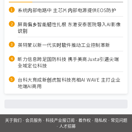
系统内部电路中 主芯片内部电源提供EOS防护
屏南偏乡智能韧性扎根 东港安泰医院导入AI影像
识别
英特蒙以新一代实时软件推动工业控制革新
昕力信息跨足国防科技 携手美商Juxta引进尖端
全域定位科技
台科大育成新创虎智科技亮相AI WAVE 主打企业
地端AI商用
关于我们
·
会员服务
·
科技产业报订阅
·
着作权
·
隐私权
·
常见问题
·
人才招募