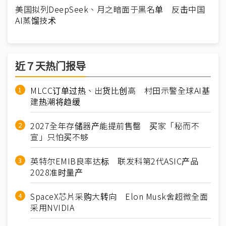
美国拟列DeepSeek、月之暗面于黑名单 反击中国
AI蒸馏技术
近７天热门报导
MLCC订单过热、出货比创高 村田示警全球AI基
建热潮将趋缓
2027全年存储器产能提前售罄 买家「秘而不
宣」只怕买不够
英特尔EMIB良率达标 联发科第2代ASIC产品
2028准时量产
SpaceX芯片采购大转向 Elon Musk舍超微全面
采用NVIDIA