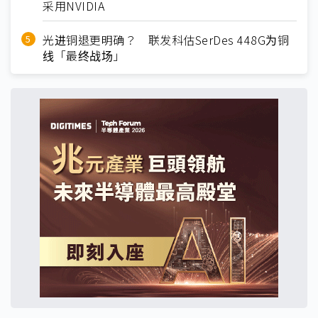
采用NVIDIA
光进铜退更明确？ 联发科估SerDes 448G为铜
线「最终战场」