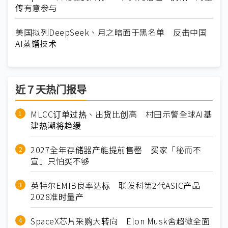
传有意参与
美国拟列DeepSeek、月之暗面于黑名单 反击中国
AI蒸馏技术
近７天热门报导
MLCC订单过热、出货比创高 村田示警全球AI基
建热潮将趋缓
2027全年存储器产能提前售罄 买家「秘而不
宣」只怕买不够
英特尔EMIB良率达标 联发科第2代ASIC产品
2028准时量产
SpaceX芯片采购大转向 Elon Musk舍超微全面