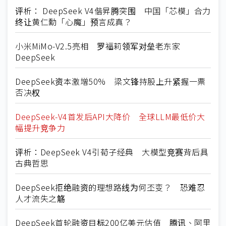
评析： DeepSeek V4偕昇腾突围 中国「芯模」合力
终让黄仁勳「心魔」预言成真？
小米MiMo-V2.5亮相 罗福莉领军对垒老东家
DeepSeek
DeepSeek资本激增50% 梁文锋持股上升紧握一票
否决权
DeepSeek-V4首发后API大降价 全球LLM最低价大
幅提升竞争力
评析：DeepSeek V4引荀子经典 大模型竞赛背后具
古典哲思
DeepSeek拒绝融资的理想路线为何丕变？ 恐难忍
人才流失之觞
DeepSeek首轮融资目标200亿美元估值 腾讯、阿里