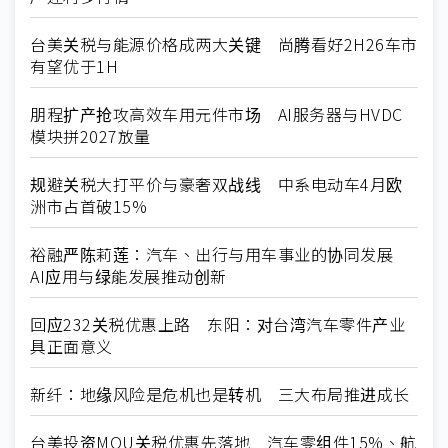
台美关税与能源价格成两大关键 尚腾看好2H26车市
有望优于1H
朋程扩产抢攻高效车用元件市场 AI服务器与HVDC
模块拼2027放量
规避关税大打平价与豪奢双战线 中系电动车4月欧
洲市占首破15%
裕融严陈莉莲：汽车、出行与用车事业的协同发展
AI应用与绿能发展推动创新
回应232关税优惠上路 东阳：对台湾汽车零件产业
具正面意义
新纤：地缘风险是危机也是转机 三大布局推进成长
台美投资MOU关税优惠先落地 汽车零组件15%、航