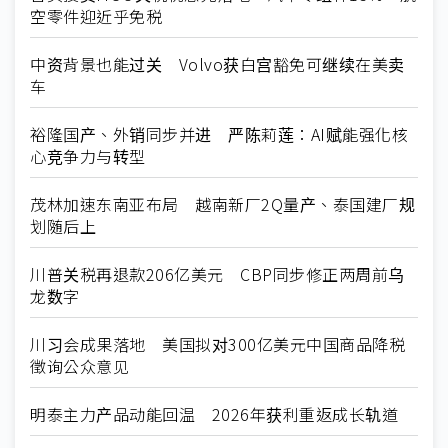
空零件迎近乎免税
中资背景也能过关 Volvo获白宫豁免可继续在美卖
车
裕隆国产、外销同步并进 严陈莉莲：AI赋能强化核
心竞争力与转型
茂林加速东南亚布局 越南新厂2Q量产、泰国建厂规
划随后上
川普关税再退款206亿美元 CBP同步修正两周前乌
龙数字
川习会成果落地 美国拟对300亿美元中国商品降税
徵询公众意见
明泰主力产品动能回温 2026年获利重返成长轨道