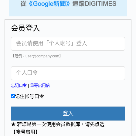
会员登入
【范例：user@company.com】
忘记口令
|
重寄启用信
记住帐号口令
登入
★ 若您是第一次使用会员数据库，请先点选
【帐号启用】