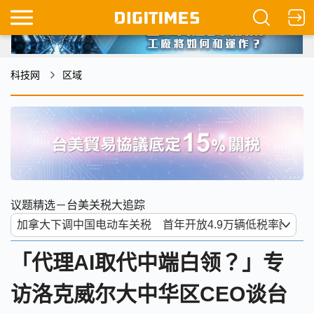
科技网
区域
议题精选－台美关税大追踪
「代理AI取代中端白领？」专
访洛克威尔大中华区CEO谈台