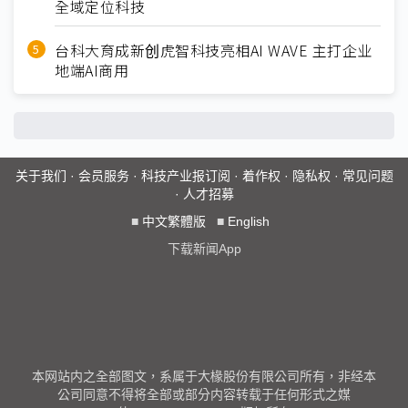
全域定位科技
台科大育成新创虎智科技亮相AI WAVE 主打企业
地端AI商用
关于我们
·
会员服务
·
科技产业报订阅
·
着作权
·
隐私权
·
常见问题
·
人才招募
■
中文繁體版
■
English
下载新闻App
本网站内之全部图文，系属于大椽股份有限公司所有，非经本
公司同意不得将全部或部分内容转载于任何形式之媒