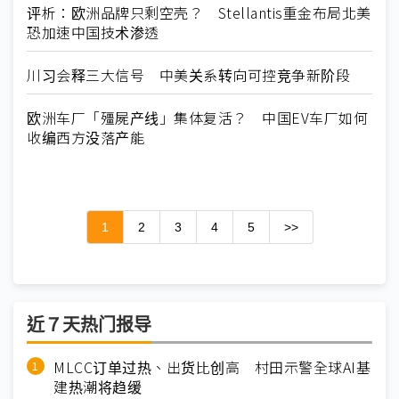
评析：欧洲品牌只剩空壳？ Stellantis重金布局北美
恐加速中国技术渗透
川习会释三大信号 中美关系转向可控竞争新阶段
欧洲车厂「殭屍产线」集体复活？ 中国EV车厂如何
收编西方没落产能
1
2
3
4
5
>>
近７天热门报导
MLCC订单过热、出货比创高 村田示警全球AI基
建热潮将趋缓