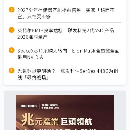
2027全年存储器产能提前售罄 买家「秘而不
宣」只怕买不够
英特尔EMIB良率达标 联发科第2代ASIC产品
2028准时量产
SpaceX芯片采购大转向 Elon Musk舍超微全面
采用NVIDIA
光进铜退更明确？ 联发科估SerDes 448G为铜
线「最终战场」