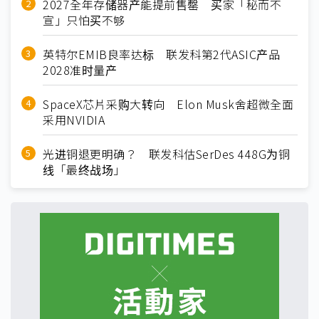
2027全年存储器产能提前售罄 买家「秘而不
宣」只怕买不够
英特尔EMIB良率达标 联发科第2代ASIC产品
2028准时量产
SpaceX芯片采购大转向 Elon Musk舍超微全面
采用NVIDIA
光进铜退更明确？ 联发科估SerDes 448G为铜
线「最终战场」