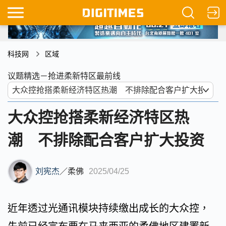
科技网
区域
议题精选－抢进柔新特区最前线
大众控抢搭柔新经济特区热
潮 不排除配合客户扩大投资
刘宪杰
／
柔佛
2025/04/25
近年透过光通讯模块持续缴出成长的大众控，