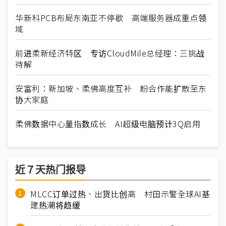
华新科PCB布局东南亚不停歇 高端服务器成重点领
域
前进柔新经济特区 专访CloudMile总经理：三挑战
待解
安富利：新加坡、柔佛高度互补 盼合作能扩散至东
协大家庭
柔佛数据中心量指数成长 AI超级电脑预计3Q启用
近７天热门报导
MLCC订单过热、出货比创高 村田示警全球AI基
建热潮将趋缓