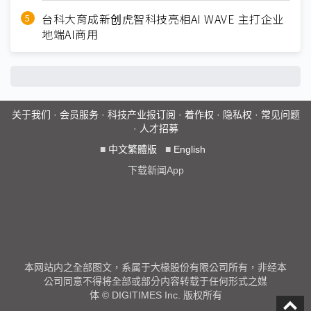
台科大育成新创虎智科技亮相AI WAVE 主打企业
地端AI商用
关于我们
·
会员服务
·
科技产业报订阅
·
着作权
·
隐私权
·
常见问题
·
人才招募
■
中文繁體版
■
English
下载新闻App
本网站内之全部图文，系属于大椽股份有限公司所有，非经本
公司同意不得将全部或部分内容转载于任何形式之媒
体 © DIGITIMES Inc. 版权所有