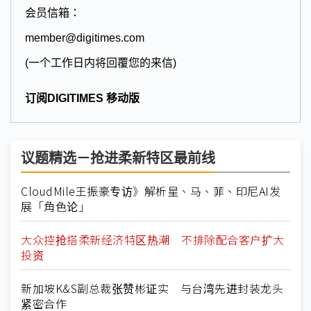
会员信箱：
member@digitimes.com
(一个工作日内将回覆您的来信)
订阅DIGITIMES 移动版
议题精选－抢进柔新特区最前线
CloudMile王振豪专访》解析星、马、菲、印尼AI发
展「角色论」
大众控抢搭柔新经济特区热潮 不排除配合客户扩大
投资
新加坡K&S副总裁张赞彬证实 与台湾先进封装龙头
紧密合作