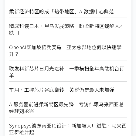
柔新经济特区盼成「热带地区」AI数据中心典范
精成科谈日本、星马发展策略 盼柔新特区缓解人才
缺口
OpenAI新加坡招兵买马 亚太总部地位何以快速攀
升？
联发科新芯片日月光吃补 一季横扫全年高端机台订
单
车用、工控芯片谷底翻转 关税仍是最大未爆弹
AI服务器前进柔新特区最先锋 专访纬颖马来西亚总
经理刘永兴
Synopsys谈东南亚IC设计：新加坡大厂进驻、马来西
亚群雄并起