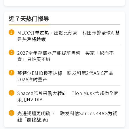
近７天热门报导
MLCC订单过热、出货比创高 村田示警全球AI基
建热潮将趋缓
2027全年存储器产能提前售罄 买家「秘而不
宣」只怕买不够
英特尔EMIB良率达标 联发科第2代ASIC产品
2028准时量产
SpaceX芯片采购大转向 Elon Musk舍超微全面
采用NVIDIA
光进铜退更明确？ 联发科估SerDes 448G为铜
线「最终战场」