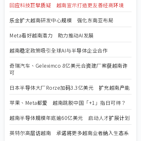
回应科技巨擘质疑 越南宣示打造更友善经商环境
乐金扩大越南研发中心规模 强化东南亚布局
Meta看好越南潜力 助力推动AI发展
越南稳定政策吸引全球AI与半导体企业合作
奇瑞汽车、Geleximco 8亿美元合资建厂案获越南许
可
日本半导体大厂Rorze加码3.3亿美元 扩充越南产能
苹果、Meta都爱 越南跳脱中国「+1」指日可待？
越南半导体规模年底逾60亿美元 启动人才扩展计划
英特尔高层访越南 承诺将更多越南业者纳入生态系