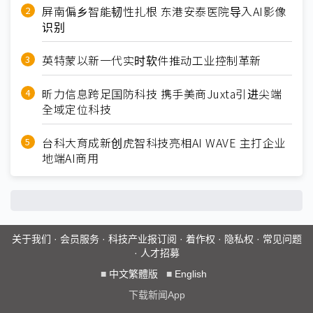
屏南偏乡智能韧性扎根 东港安泰医院导入AI影像
识别
英特蒙以新一代实时软件推动工业控制革新
昕力信息跨足国防科技 携手美商Juxta引进尖端
全域定位科技
台科大育成新创虎智科技亮相AI WAVE 主打企业
地端AI商用
关于我们
·
会员服务
·
科技产业报订阅
·
着作权
·
隐私权
·
常见问题
·
人才招募
■
中文繁體版
■
English
下载新闻App