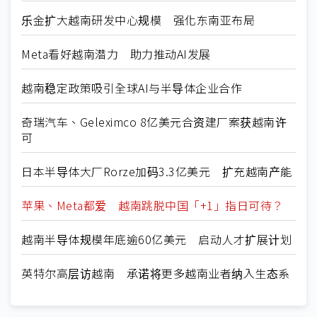
乐金扩大越南研发中心规模 强化东南亚布局
Meta看好越南潜力 助力推动AI发展
越南稳定政策吸引全球AI与半导体企业合作
奇瑞汽车、Geleximco 8亿美元合资建厂案获越南许
可
日本半导体大厂Rorze加码3.3亿美元 扩充越南产能
苹果、Meta都爱 越南跳脱中国「+1」指日可待？
越南半导体规模年底逾60亿美元 启动人才扩展计划
英特尔高层访越南 承诺将更多越南业者纳入生态系