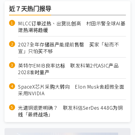
近７天热门报导
MLCC订单过热、出货比创高 村田示警全球AI基
建热潮将趋缓
2027全年存储器产能提前售罄 买家「秘而不
宣」只怕买不够
英特尔EMIB良率达标 联发科第2代ASIC产品
2028准时量产
SpaceX芯片采购大转向 Elon Musk舍超微全面
采用NVIDIA
光进铜退更明确？ 联发科估SerDes 448G为铜
线「最终战场」