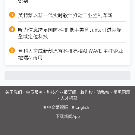
识别
英特蒙以新一代实时软件推动工业控制革新
昕力信息跨足国防科技 携手美商Juxta引进尖端
全域定位科技
台科大育成新创虎智科技亮相AI WAVE 主打企业
地端AI商用
关于我们
·
会员服务
·
科技产业报订阅
·
着作权
·
隐私权
·
常见问题
·
人才招募
■
中文繁體版
■
English
下载新闻App