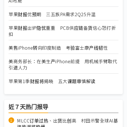
AI布局
苹果财报优预期 三五族PA需求2Q25升温
苹果财报出炉隐忧重重 PCB供应链备货信心恐打折
扣
美售iPhone转向印度制造 考验富士康产线韧性
美商务部长：在美生产iPhone前提 用机械手臂取代
引进人力
苹果第1季财报将揭晓 五大课题审慎解读
近７天热门报导
MLCC订单过热、出货比创高 村田示警全球AI基
建热潮将趋缓