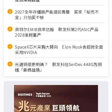
2027全年存储器产能提前售罄 买家「秘而不
宣」只怕买不够
英特尔EMIB良率达标 联发科第2代ASIC产品
2028准时量产
SpaceX芯片采购大转向 Elon Musk舍超微全面
采用NVIDIA
光进铜退更明确？ 联发科估SerDes 448G为铜
线「最终战场」