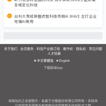
全域定位科技
台科大育成新创虎智科技亮相AI WAVE 主打企业
地端AI商用
关于我们
·
会员服务
·
科技产业报订阅
·
着作权
·
隐私权
·
常见问题
·
人才招募
■
中文繁體版
■
English
下载新闻App
本网站内之全部图文，系属于大椽股份有限公司所有，非经本
公司同意不得将全部或部分内容转载于任何形式之媒