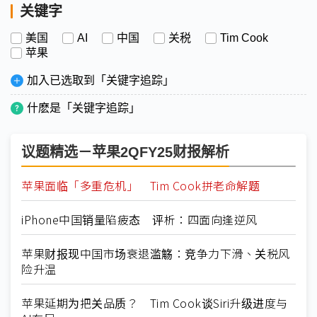
关键字
美国
AI
中国
关税
Tim Cook
苹果
加入已选取到「关键字追踪」
什麽是「关键字追踪」
议题精选－苹果2QFY25财报解析
苹果面临「多重危机」 Tim Cook拼老命解题
iPhone中国销量陷疲态 评析：四面向逢逆风
苹果财报现中国市场衰退滥觞：竞争力下滑、关税风
险升温
苹果延期为把关品质？ Tim Cook谈Siri升级进度与