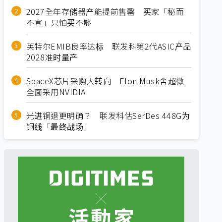
2027全年存储器产能提前售罄 买家「秘而
不宣」只怕买不够
英特尔EMIB良率达标 联发科第2代ASIC产品
2028准时量产
SpaceX芯片采购大转向 Elon Musk舍超微
全面采用NVIDIA
光进铜退更明确？ 联发科估SerDes 448G为
铜线「最终战场」