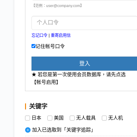
【范例：user@company.com】
忘记口令
|
重寄启用信
记住帐号口令
登入
★ 若您是第一次使用会员数据库，请先点选
【帐号启用】
关键字
日本
美国
无人载具
无人机
加入已选取到「关键字追踪」