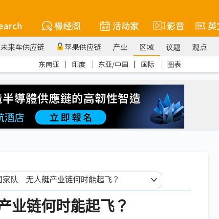
earch
椽经阁
活动家
影音
英
未来车供应链
苹果供应链
产业
区域
议题
观点
东南亚
｜
印度
｜
东亚/中国
｜
国际
｜
图表
产业链何时能起飞？