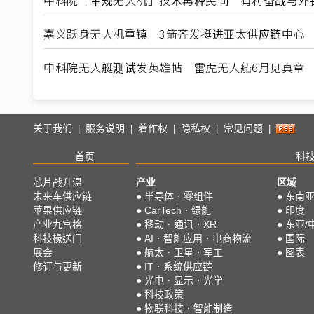
嘉义跃身无人机重镇 3箭齐发挺进亚太供应链中心
中科院无人艇测试发英雄帖 雷虎无人船6月见真章
关于我们
服务说明
着作权
隐私权
常见问题
|
|
|
|
|
首页
科
芯片战升温
产业
区域
未来车供应链
●
半导体．零组件
●
东南
苹果供应链
●
CarTech．绿能
●
印度
产业九宫格
●
移动．通讯．XR
●
东亚/
科技椽送门
●
AI．智能应用．电商物流
●
国际
展会
●
航太．卫星．军工
●
图表
修订与更新
●
IT．系统供应链
●
光电．显示．光学
●
科技政策
●
物联科技．智能制造