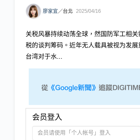
廖家宜
／
台北
2025/04/16
关税风暴持续动荡全球，然国防军工相关
税的谈判筹码。近年无人载具被视为发展
台湾对于水...
会员登入