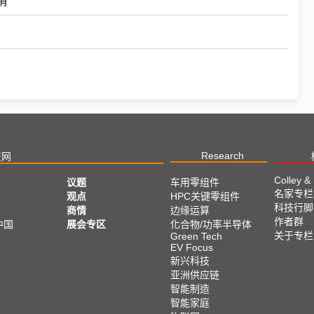
Research
技网
Colley &
议题
车用零组件
名家专栏
亚
观点
HPC关键零组件
科技行脚
商情
边缘运算
作者群
中国
展会专区
化合物/功率半导体
关于专栏
Green Tech
EV Focus
新兴科技
亚洲供应链
智能制造
智能家庭