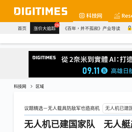
科技网
Res
259
首页
涨价大追踪
《百年，并不孤寂》产业导读
科技网
区域
议题精选－无人载具防敌军也造商机
无人机已建国家队 无人艇