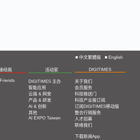
■
中文繁體版
■
English
DIGITIMES
椽经阁
活动家
 Friends
DIGITIMES 主办
关于我们
智能应用
会员服务
云端 & 网安
科技椽送门
产品 & 研发
科技产业报订阅
AI & 创新
订阅DIGITIMES移动版
其他
整合行销服务
AI EXPO Taiwan
人才招募
联络我们
下载新闻App