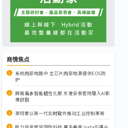
商情焦点
系统内部电路中 主芯片内部电源提供EOS防
护
屏南偏乡智能韧性扎根 东港安泰医院导入AI影
像识别
英特蒙以新一代实时软件推动工业控制革新
昕力信息跨足国防科技 携手美商Juxta引进尖