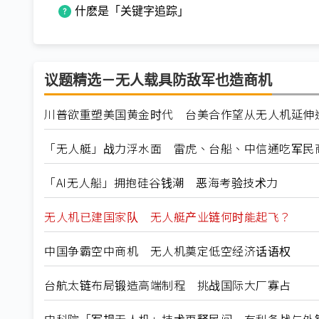
什麽是「关键字追踪」
议题精选－无人载具防敌军也造商机
川普欲重塑美国黄金时代 台美合作望从无人机延伸
「无人艇」战力浮水面 雷虎、台船、中信通吃军民
「AI无人船」拥抱硅谷钱潮 恶海考验技术力
无人机已建国家队 无人艇产业链何时能起飞？
中国争霸空中商机 无人机奠定低空经济话语权
台航太链布局锻造高端制程 挑战国际大厂寡占
中科院「军规无人机」技术再释民间 有利备战与外