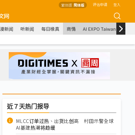
评估申请
登入
繁体版
简体版
文网
漫新闻
听新闻
每日椽真
商情
AI EXPO Taiwan
COM
近７天热门报导
MLCC订单过热、出货比创高 村田示警全球
AI基建热潮将趋缓