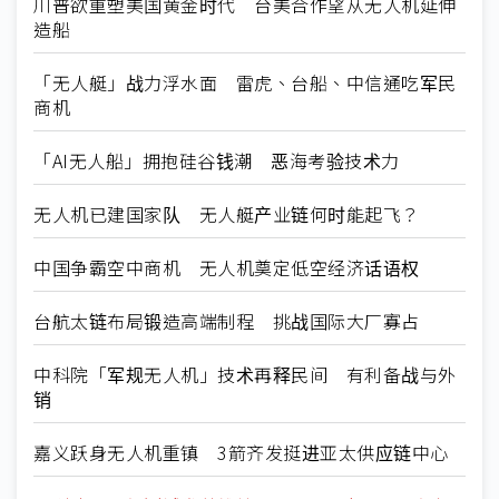
川普欲重塑美国黄金时代 台美合作望从无人机延伸
造船
「无人艇」战力浮水面 雷虎、台船、中信通吃军民
商机
「AI无人船」拥抱硅谷钱潮 恶海考验技术力
无人机已建国家队 无人艇产业链何时能起飞？
中国争霸空中商机 无人机奠定低空经济话语权
台航太链布局锻造高端制程 挑战国际大厂寡占
中科院「军规无人机」技术再释民间 有利备战与外
销
嘉义跃身无人机重镇 3箭齐发挺进亚太供应链中心