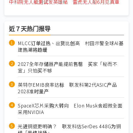
中科院无人艇测试发英雄帖 雷虎无人船6月见真章
近７天热门报导
MLCC订单过热、出货比创高 村田示警全球AI基
建热潮将趋缓
2027全年存储器产能提前售罄 买家「秘而不
宣」只怕买不够
英特尔EMIB良率达标 联发科第2代ASIC产品
2028准时量产
SpaceX芯片采购大转向 Elon Musk舍超微全面
采用NVIDIA
光进铜退更明确？ 联发科估SerDes 448G为铜
线「最终战场」