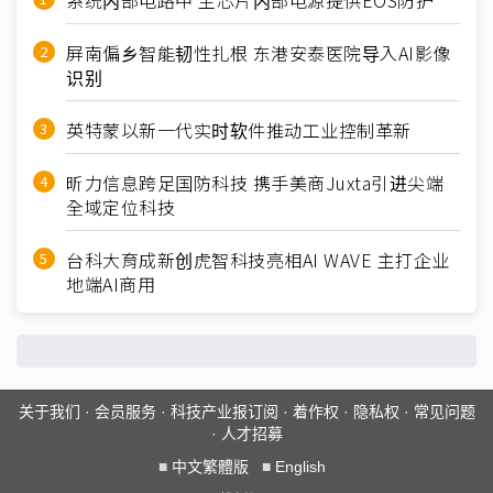
系统内部电路中 主芯片内部电源提供EOS防护
屏南偏乡智能韧性扎根 东港安泰医院导入AI影像
识别
英特蒙以新一代实时软件推动工业控制革新
昕力信息跨足国防科技 携手美商Juxta引进尖端
全域定位科技
台科大育成新创虎智科技亮相AI WAVE 主打企业
地端AI商用
关于我们
·
会员服务
·
科技产业报订阅
·
着作权
·
隐私权
·
常见问题
·
人才招募
■
中文繁體版
■
English