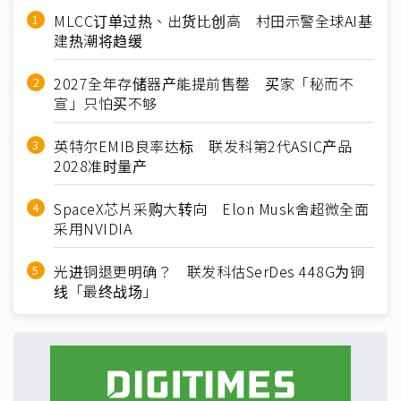
MLCC订单过热、出货比创高 村田示警全球AI基
建热潮将趋缓
2027全年存储器产能提前售罄 买家「秘而不
宣」只怕买不够
英特尔EMIB良率达标 联发科第2代ASIC产品
2028准时量产
SpaceX芯片采购大转向 Elon Musk舍超微全面
采用NVIDIA
光进铜退更明确？ 联发科估SerDes 448G为铜
线「最终战场」