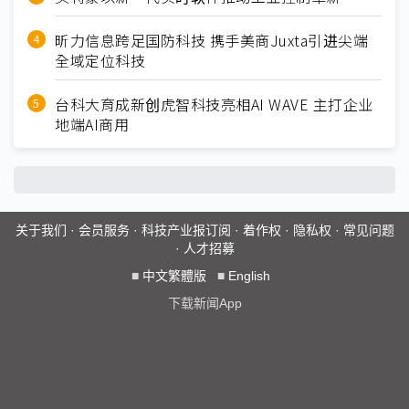
昕力信息跨足国防科技 携手美商Juxta引进尖端
全域定位科技
台科大育成新创虎智科技亮相AI WAVE 主打企业
地端AI商用
关于我们
·
会员服务
·
科技产业报订阅
·
着作权
·
隐私权
·
常见问题
·
人才招募
■
中文繁體版
■
English
下载新闻App