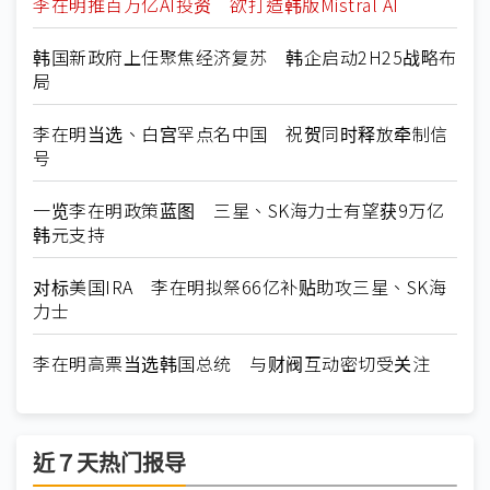
李在明推百万亿AI投资 欲打造韩版Mistral AI
韩国新政府上任聚焦经济复苏 韩企启动2H25战略布
局
李在明当选、白宫罕点名中国 祝贺同时释放牵制信
号
一览李在明政策蓝图 三星、SK海力士有望获9万亿
韩元支持
对标美国IRA 李在明拟祭66亿补贴助攻三星、SK海
力士
李在明高票当选韩国总统 与财阀互动密切受关注
近７天热门报导