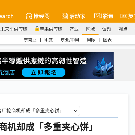
earch
椽经阁
活动家
影音
英
未来车供应链
苹果供应链
产业
区域
议题
观点
东南亚
｜
印度
｜
东亚/中国
｜
国际
｜
图表
商机却成「多重夹心饼」