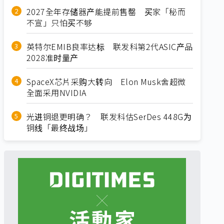
2027全年存储器产能提前售罄 买家「秘而
不宣」只怕买不够
英特尔EMIB良率达标 联发科第2代ASIC产品
2028准时量产
SpaceX芯片采购大转向 Elon Musk舍超微
全面采用NVIDIA
光进铜退更明确？ 联发科估SerDes 448G为
铜线「最终战场」