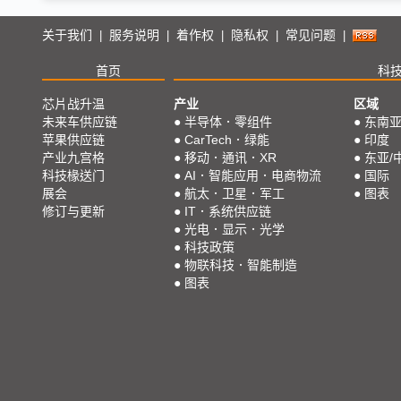
关于我们
服务说明
着作权
隐私权
常见问题
|
|
|
|
|
首页
科
芯片战升温
产业
区域
未来车供应链
●
半导体．零组件
●
东南
苹果供应链
●
CarTech．绿能
●
印度
产业九宫格
●
移动．通讯．XR
●
东亚/
科技椽送门
●
AI．智能应用．电商物流
●
国际
展会
●
航太．卫星．军工
●
图表
修订与更新
●
IT．系统供应链
●
光电．显示．光学
●
科技政策
●
物联科技．智能制造
●
图表