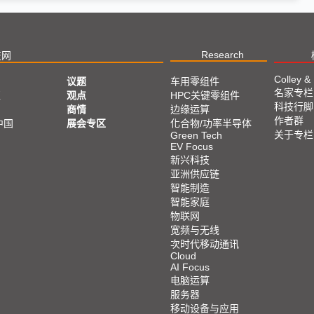
Research
技网
Colley &
议题
车用零组件
名家专栏
亚
观点
HPC关键零组件
科技行脚
商情
边缘运算
作者群
中国
展会专区
化合物/功率半导体
关于专栏
Green Tech
EV Focus
新兴科技
亚洲供应链
智能制造
智能家庭
物联网
宽频与无线
次时代移动通讯
Cloud
AI Focus
电脑运算
服务器
移动设备与应用