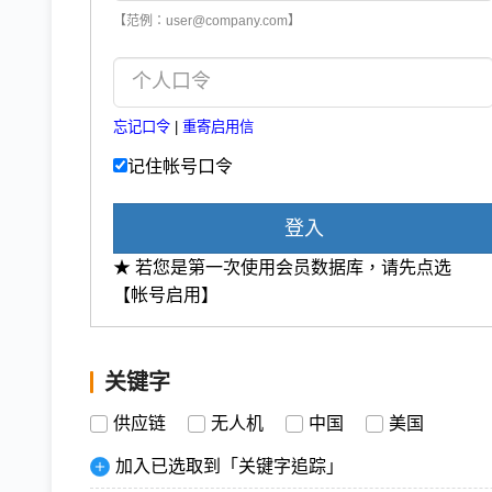
【范例：user@company.com】
忘记口令
|
重寄启用信
记住帐号口令
登入
★ 若您是第一次使用会员数据库，请先点选
【帐号启用】
关键字
供应链
无人机
中国
美国
加入已选取到「关键字追踪」