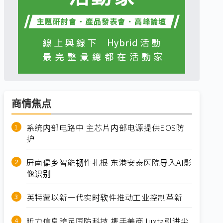
商情焦点
系统内部电路中 主芯片内部电源提供EOS防
护
屏南偏乡智能韧性扎根 东港安泰医院导入AI影
像识别
英特蒙以新一代实时软件推动工业控制革新
昕力信息跨足国防科技 携手美商Juxta引进尖