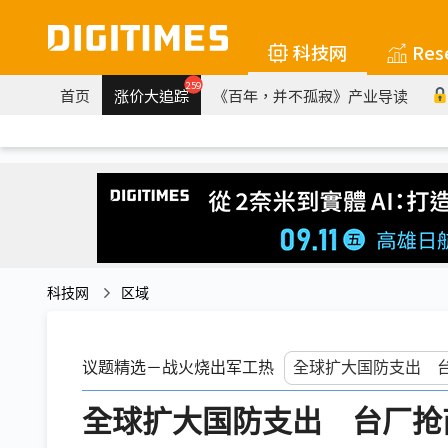
科技网
Res
259
首页
涨价大追踪
《百年，并不孤寂》产业导读
科技网
区域
议题精选－战火烧出军工热
全球扩大国防支出 台厂抢