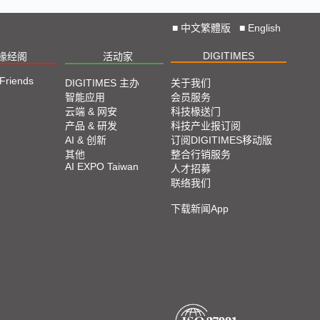
■
中文繁體版
■
English
DIGITIMES
椽经阁
活动家
 Friends
DIGITIMES 主办
关于我们
智能应用
会员服务
云端 & 网安
科技椽送门
产品 & 研发
科技产业报订阅
AI & 创新
订阅DIGITIMES移动版
其他
整合行销服务
AI EXPO Taiwan
人才招募
联络我们
下载新闻App