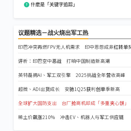
什麽是「关键字追踪」
议题精选－战火烧出军工热
印巴冲突再燃FPV无人机需求 印中恩怨成非红转单
评析：印巴空中恶战 打响中国制造新高潮
英特磊拥AI、军工双引擎 2025挑战全年营收高峰
超微、ADI出货成长 安驰1Q25获利创单季新高
全球扩大国防支出 台厂抢商机却成「多重夹心饼」
稀土价飙涨210% 冲击EV、机器人与军工供应链