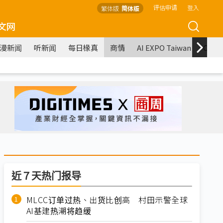
评估申请
登入
繁体版
简体版
文网
漫新闻
听新闻
每日椽真
商情
AI EXPO Taiwan
COM
近７天热门报导
MLCC订单过热、出货比创高 村田示警全球
AI基建热潮将趋缓