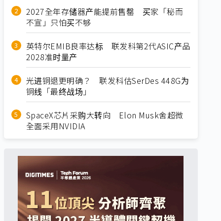
2027全年存储器产能提前售罄 买家「秘而
不宣」只怕买不够
英特尔EMIB良率达标 联发科第2代ASIC产品
2028准时量产
光进铜退更明确？ 联发科估SerDes 448G为
铜线「最终战场」
SpaceX芯片采购大转向 Elon Musk舍超微
全面采用NVIDIA