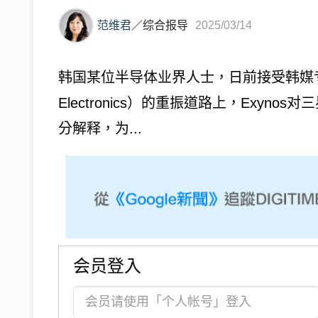
范维君
／
综合报导
2025/03/14
韩国某位半导体业界人士，日前接受韩媒专
Electronics）的重振道路上，Exy
分解释，为...
会员登入