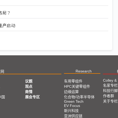
强格局？
0量产启动
Research
技网
Colley &
议题
车用零组件
名家专栏
亚
观点
HPC关键零组件
科技行脚
商情
边缘运算
作者群
中国
展会专区
化合物/功率半导体
关于专栏
Green Tech
EV Focus
新兴科技
亚洲供应链