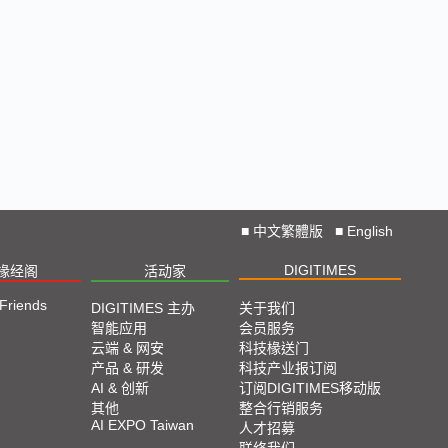
■
中文繁體版
■
English
DIGITIMES
椽经阁
活动家
 Friends
DIGITIMES 主办
关于我们
智能应用
会员服务
云端 & 网安
科技椽送门
产品 & 研发
科技产业报订阅
AI & 创新
订阅DIGITIMES移动版
其他
整合行销服务
AI EXPO Taiwan
人才招募
联络我们