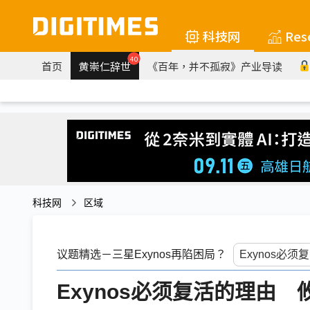
科技网
Res
40
首页
黄崇仁辞世
《百年，并不孤寂》产业导读
科技网
区域
议题精选－三星Exynos再陷困局？
Exynos必须复活的理由