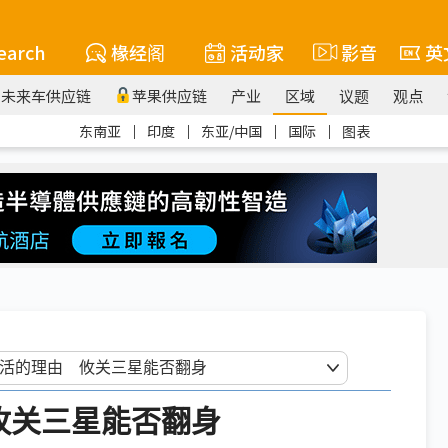
earch
椽经阁
活动家
影音
英
未来车供应链
苹果供应链
产业
区域
议题
观点
东南亚
｜
印度
｜
东亚/中国
｜
国际
｜
图表
 攸关三星能否翻身