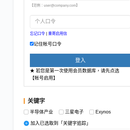
【范例：user@company.com】
忘记口令
|
重寄启用信
记住帐号口令
登入
★ 若您是第一次使用会员数据库，请先点选
【帐号启用】
关键字
半导体产业
三星电子
Exynos
加入已选取到「关键字追踪」