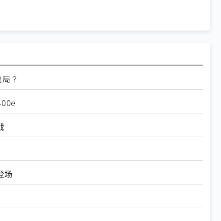
又出局？
00e
战
6登场