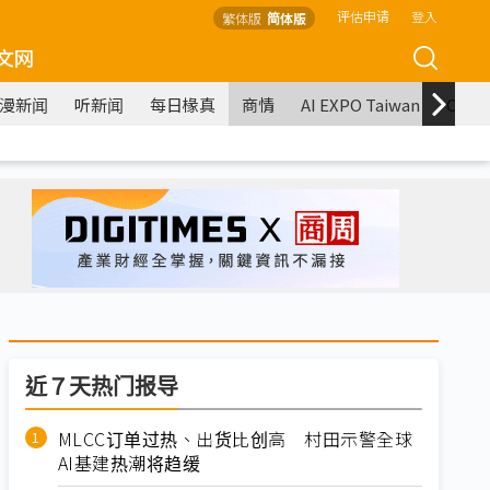
评估申请
登入
繁体版
简体版
文网
漫新闻
听新闻
每日椽真
商情
AI EXPO Taiwan
COM
近７天热门报导
MLCC订单过热、出货比创高 村田示警全球
AI基建热潮将趋缓