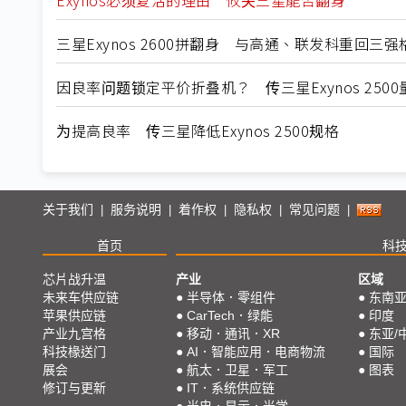
三星Exynos 2600拼翻身 与高通、联发科重回三
因良率问题锁定平价折叠机？ 传三星Exynos 250
为提高良率 传三星降低Exynos 2500规格
关于我们
服务说明
着作权
隐私权
常见问题
|
|
|
|
|
首页
科
芯片战升温
产业
区域
未来车供应链
●
半导体．零组件
●
东南
苹果供应链
●
CarTech．绿能
●
印度
产业九宫格
●
移动．通讯．XR
●
东亚/
科技椽送门
●
AI．智能应用．电商物流
●
国际
展会
●
航太．卫星．军工
●
图表
修订与更新
●
IT．系统供应链
●
光电．显示．光学