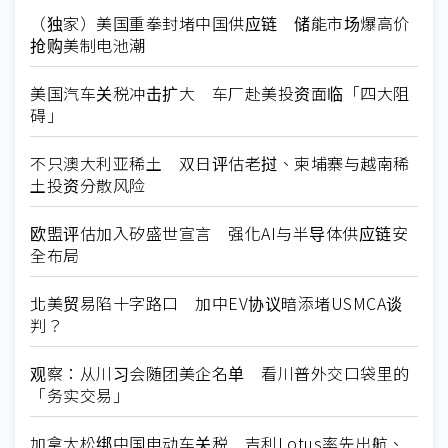
（独家）美国重拳封堵中国供应链 储能市场爆高价
抢购美制电池潮
美国汽车关税冲击扩大 车厂赴美投资面临「四大阻
碍」
不只澳大利亚稀土 双日评估老挝、柬埔寨与越南稀
土投资分散风险
欧盟评估加入矽盛世宣言 强化AI与半导体供应链安
全布局
北美贸易陷十字路口 加中EV协议暗添堵USMCA谈
判？
观察：从川习会随团美企名单 看川普外交口袋里的
「务实交易」
加拿大松绑中国电动车关税 吉利Lotus率先出航、