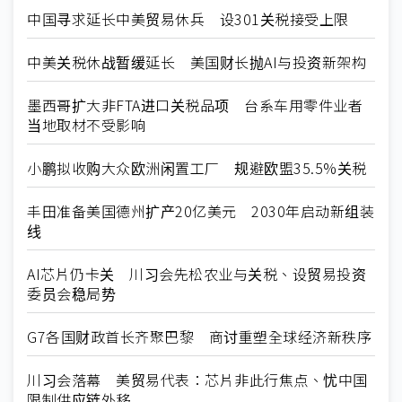
中国寻求延长中美贸易休兵 设301关税接受上限
中美关税休战暂缓延长 美国财长抛AI与投资新架构
墨西哥扩大非FTA进口关税品项 台系车用零件业者
当地取材不受影响
小鹏拟收购大众欧洲闲置工厂 规避欧盟35.5%关税
丰田准备美国德州扩产20亿美元 2030年启动新组装
线
AI芯片仍卡关 川习会先松农业与关税、设贸易投资
委员会稳局势
G7各国财政首长齐聚巴黎 商讨重塑全球经济新秩序
川习会落幕 美贸易代表：芯片非此行焦点、忧中国
限制供应链外移