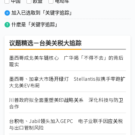
中国
欧盟
电动车
加入已选取到「关键字追踪」
什麽是「关键字追踪」
议题精选－台美关税大追踪
墨西哥成北美车链核心 广华揭「不得不去」的背后
现实
墨西哥、加拿大市场开绿灯 Stellantis拟携手零跑扩
大北美EV布局
川普政府拟全面重塑美印战略关系 深化科技与防卫
合作
台积电、Jabil领头加入GEPC 电子业联手因应关税
与出口管制风险