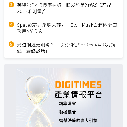
英特尔EMIB良率达标 联发科第2代ASIC产品
2028准时量产
SpaceX芯片采购大转向 Elon Musk舍超微全面
采用NVIDIA
光进铜退更明确？ 联发科估SerDes 448G为铜
线「最终战场」