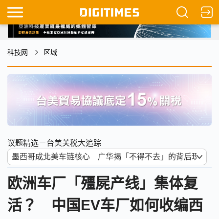
科技网
区域
议题精选－台美关税大追踪
欧洲车厂「殭屍产线」集体复
活？ 中国EV车厂如何收编西