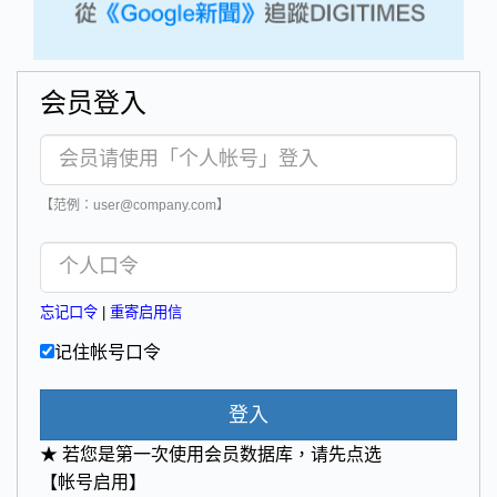
会员登入
【范例：user@company.com】
忘记口令
|
重寄启用信
记住帐号口令
登入
★ 若您是第一次使用会员数据库，请先点选
【帐号启用】