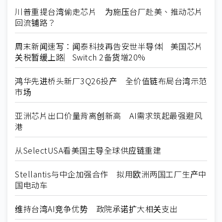
川普重提台湾偷走芯片 为施压台厂赴美、推动芯片
回流铺路？
周末新闻速写：闻泰科技再告安世半导体︳美国芯片
关税暂缓上路︳Switch 2备货增20%
鸿华先进桥头新厂3Q26投产 全价值链布局台湾示范
市场
亚洲芯片出口价量背离创新高 AI需求筑起最强避风
港
从SelectUSA看美国主导全球供应链重建
Stellantis与中企加强合作 拟用欧洲两国工厂生产中
国电动车
维持台湾AI竞争优势 政院承诺扩大相关支出