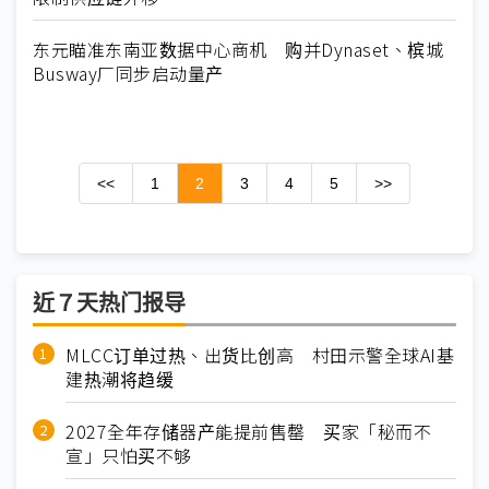
东元瞄准东南亚数据中心商机 购并Dynaset、槟城
Busway厂同步启动量产
<<
1
2
3
4
5
>>
近７天热门报导
MLCC订单过热、出货比创高 村田示警全球AI基
建热潮将趋缓
2027全年存储器产能提前售罄 买家「秘而不
宣」只怕买不够