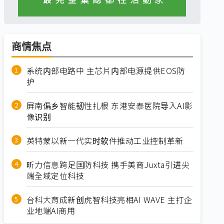
商情焦点
系统内部电路中 主芯片内部电源提供EOS防
护
屏南偏乡智能韧性扎根 东港安泰医院导入AI影
像识别
英特蒙以新一代实时软件推动工业控制革新
昕力信息跨足国防科技 携手美商Juxta引进尖
端全域定位科技
台科大育成新创虎智科技亮相AI WAVE 主打企
业地端AI商用