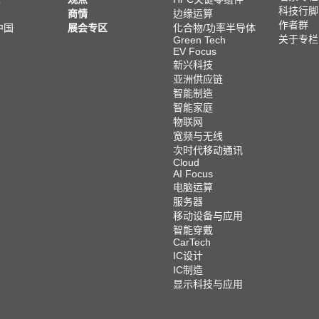
科技行脚
商情
边缘运算
作者群
中国
展会专区
化合物/功率半导体
关于专栏
Green Tech
EV Focus
新兴科技
亚洲供应链
智能制造
智能家庭
物联网
宽频与无线
次时代移动通讯
Cloud
AI Focus
电脑运算
服务器
移动设备与应用
智能穿戴
CarTech
IC设计
IC制造
显示科技与应用