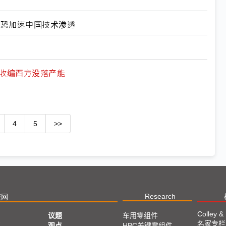
北美恐加速中国技术渗透
何收编西方没落产能
4
5
>>
Research
技网
Colley &
议题
车用零组件
名家专栏
亚
观点
HPC关键零组件