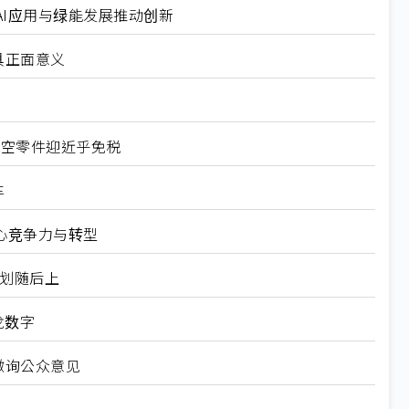
I应用与绿能发展推动创新
具正面意义
航空零件迎近乎免税
车
心竞争力与转型
规划随后上
龙数字
徵询公众意见