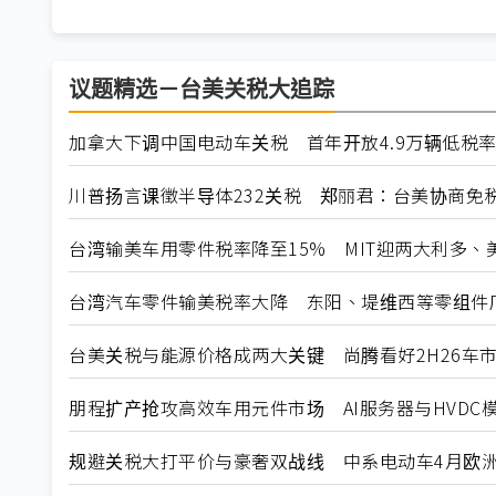
议题精选－台美关税大追踪
加拿大下调中国电动车关税 首年开放4.9万辆低税
川普扬言课徵半导体232关税 郑丽君：台美协商免
台湾输美车用零件税率降至15% MIT迎两大利多、
台湾汽车零件输美税率大降 东阳、堤维西等零组件
台美关税与能源价格成两大关键 尚腾看好2H26车市
朋程扩产抢攻高效车用元件市场 AI服务器与HVDC模
规避关税大打平价与豪奢双战线 中系电动车4月欧洲