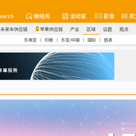
earch
椽经阁
活动家
影音
英
未来车供应链
苹果供应链
产业
区域
议题
观点
东南亚
｜
印度
｜
东亚/中国
｜
国际
｜
图表