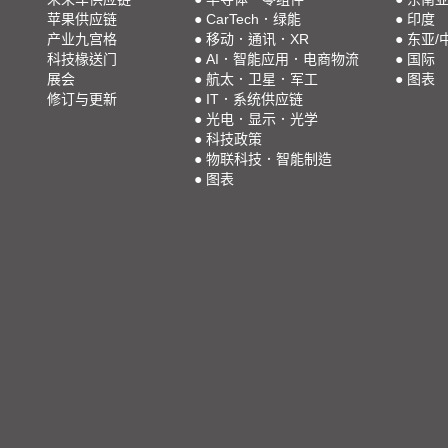
苹果供应链
●
CarTech．绿能
●
印度
产业九宫格
●
移动．通讯．XR
●
东亚/
科技椽送门
●
AI．智能应用．电商物流
●
国际
展会
●
航太．卫星．军工
●
图表
修订与更新
●
IT．系统供应链
●
光电．显示．光学
●
科技政策
●
物联科技．智能制造
●
图表