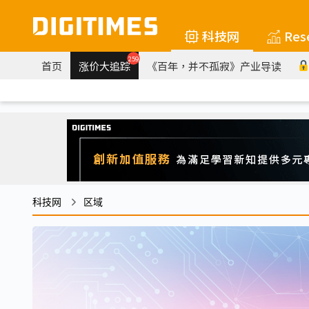
科技网
Res
259
首页
涨价大追踪
《百年，并不孤寂》产业导读
科技网
区域