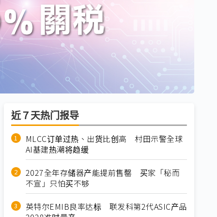
近７天热门报导
MLCC订单过热、出货比创高 村田示警全球
AI基建热潮将趋缓
2027全年存储器产能提前售罄 买家「秘而
不宣」只怕买不够
英特尔EMIB良率达标 联发科第2代ASIC产品
2028准时量产