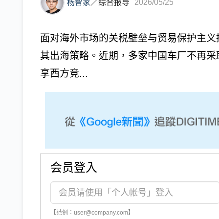
杨智家
／
综合报导
2026/05/25
面对海外市场的关税壁垒与贸易保护主义
其出海策略。近期，多家中国车厂不再采
享西方竞...
会员登入
【范例：user@company.com】