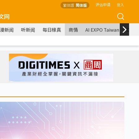
评估申请
登入
繁体版
简体版
文网
漫新闻
听新闻
每日椽真
商情
AI EXPO Taiwan
COM