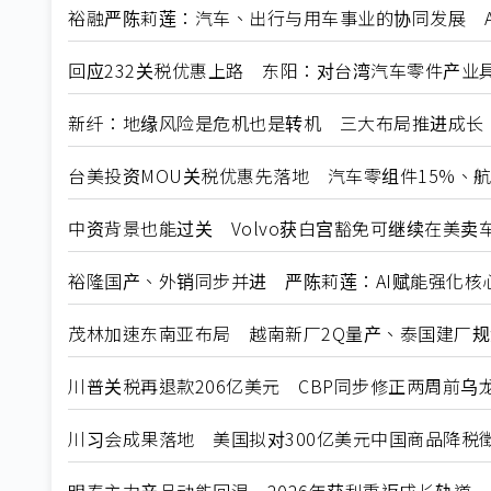
裕融严陈莉莲：汽车、出行与用车事业的协同发展 A
回应232关税优惠上路 东阳：对台湾汽车零件产业
新纤：地缘风险是危机也是转机 三大布局推进成长
台美投资MOU关税优惠先落地 汽车零组件15%、
中资背景也能过关 Volvo获白宫豁免可继续在美卖
裕隆国产、外销同步并进 严陈莉莲：AI赋能强化核
茂林加速东南亚布局 越南新厂2Q量产、泰国建厂
川普关税再退款206亿美元 CBP同步修正两周前乌
川习会成果落地 美国拟对300亿美元中国商品降税