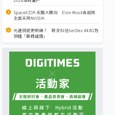
SpaceX芯片采购大转向 Elon Musk舍超微
全面采用NVIDIA
光进铜退更明确？ 联发科估SerDes 448G为
铜线「最终战场」