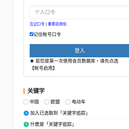
忘记口令
|
重寄启用信
记住帐号口令
登入
★ 若您是第一次使用会员数据库，请先点选
【帐号启用】
关键字
中国
欧盟
电动车
加入已选取到「关键字追踪」
什麽是「关键字追踪」