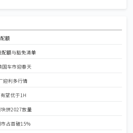
率配额
税配额与豁免清单
美国车市迎春天
厂迎利多行情
有望优于1H
块拼2027放量
市占首破15%