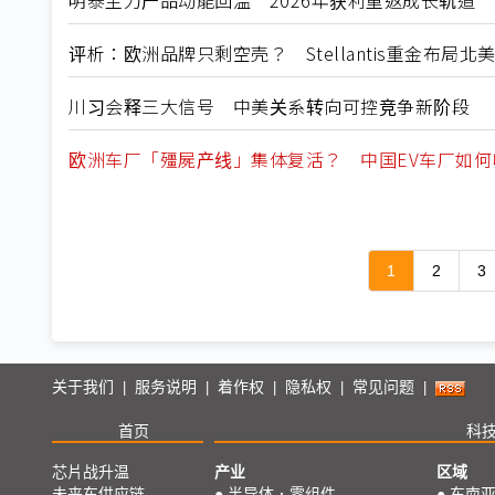
明泰主力产品动能回温 2026年获利重返成长轨道
评析：欧洲品牌只剩空壳？ Stellantis重金布局
川习会释三大信号 中美关系转向可控竞争新阶段
欧洲车厂「殭屍产线」集体复活？ 中国EV车厂如
1
2
3
关于我们
服务说明
着作权
隐私权
常见问题
|
|
|
|
|
首页
科
芯片战升温
产业
区域
未来车供应链
●
半导体．零组件
●
东南