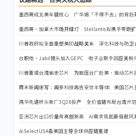
议题精选－台美关税大追踪
墨西哥成北美车链核心 广华揭「不得不去」的背后
墨西哥、加拿大市场开绿灯 Stellantis拟携手零跑
川普政府拟全面重塑美印战略关系 深化科技与防卫
台积电、Jabil领头加入GEPC 电子业联手因应关
川普重提台湾偷走芯片 为施压台厂赴美、推动芯片
周末新闻速写：闻泰科技再告安世半导体︳美国芯片关税暂
鸿华先进桥头新厂3Q26投产 全价值链布局台湾示
亚洲芯片出口价量背离创新高 AI需求筑起最强避风
从SelectUSA看美国主导全球供应链重建