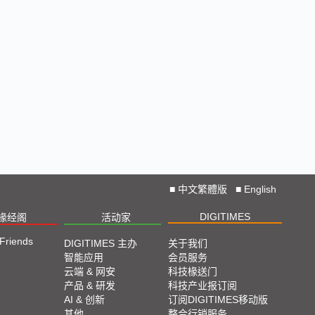
■
中文繁體版
■
English
DIGITIMES
椽经阁
活动家
 Friends
DIGITIMES 主办
关于我们
智能应用
会员服务
云端 & 网安
科技椽送门
产品 & 研发
科技产业报订阅
AI & 创新
订阅DIGITIMES移动版
其他
整合行销服务