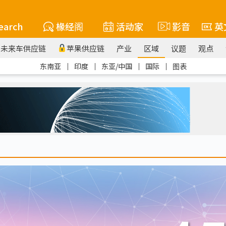
earch
椽经阁
活动家
影音
英
未来车供应链
苹果供应链
产业
区域
议题
观点
东南亚
｜
印度
｜
东亚/中国
｜
国际
｜
图表