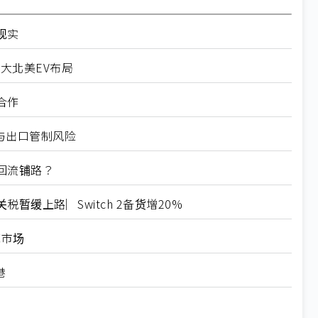
现实
扩大北美EV布局
合作
税与出口管制风险
回流铺路？
缓上路︳Switch 2备货增20%
范市场
港