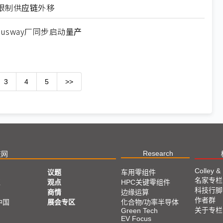
限制供应链外移
usway厂同步启动量产
3
4
5
>>
Research
技网
Colley &
议题
车用零组件
名家专栏
亚
观点
HPC关键零组件
科技行脚
商情
边缘运算
作者群
中国
展会专区
化合物/功率半导体
关于专栏
Green Tech
EV Focus