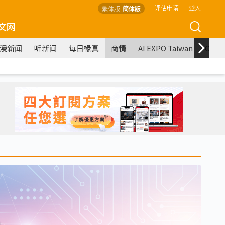
评估申请
登入
繁体版
简体版
文网
漫新闻
听新闻
每日椽真
商情
AI EXPO Taiwan
COM