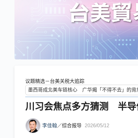
议题精选－台美关税大追踪
川习会焦点多方猜测 半导
李佳翰
／
综合报导
2026/05/12