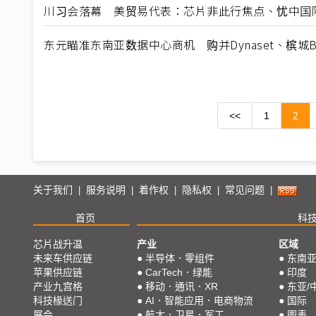
川习会落幕 美贸易代表：芯片非此行焦点、忧中国
东元瞄准东南亚数据中心商机 购并Dynaset、槟城B
<<
1
2
关于我们
服务说明
着作权
隐私权
常见问题
|
|
|
|
|
首页
科
芯片战升温
产业
区域
未来车供应链
●
半导体．零组件
●
东南
苹果供应链
●
CarTech．绿能
●
印度
产业九宫格
●
移动．通讯．XR
●
东亚/
科技椽送门
●
AI．智能应用．电商物流
●
国际
展会
●
航太．卫星．军工
●
图表