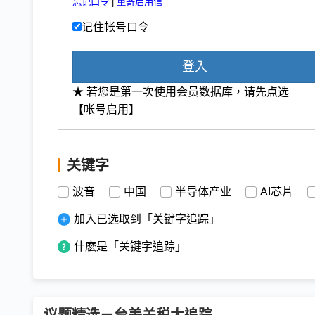
忘记口令
|
重寄启用信
记住帐号口令
登入
★ 若您是第一次使用会员数据库，请先点选
【帐号启用】
关键字
波音
中国
半导体产业
AI芯片
加入已选取到「关键字追踪」
什麽是「关键字追踪」