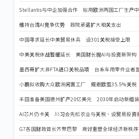
Stellantis与中企加强合作 拟用欧洲两国工厂生产
维持台湾AI竞争优势 政院承诺扩大相关支出
中国寻求延长中美贸易休兵 设301关税接受上限
中美关税休战暂缓延长 美国财长抛AI与投资新架构
墨西哥扩大非FTA进口关税品项 台系车用零件业者
小鹏拟收购大众欧洲闲置工厂 规避欧盟35.5%关税
丰田准备美国德州扩产20亿美元 2030年启动新组
AI芯片仍卡关 川习会先松农业与关税、设贸易投资
G7各国财政首长齐聚巴黎 商讨重塑全球经济新秩序