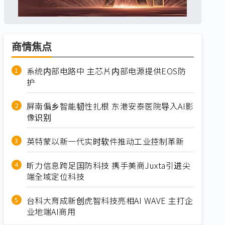
商情焦点
系统内部电路中 主芯片内部电源提供EOS防
护
屏南偏乡智能韧性扎根 东港安泰医院导入AI影
像识别
英特蒙以新一代实时软件推动工业控制革新
昕力信息跨足国防科技 携手美商Juxta引进尖
端全域定位科技
台科大育成新创虎智科技亮相AI WAVE 主打企
业地端AI商用