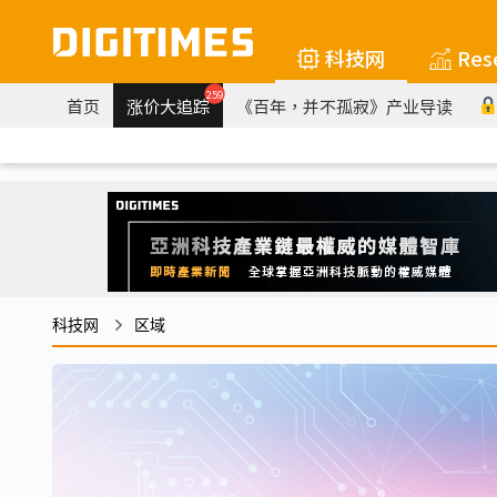
科技网
Res
259
首页
涨价大追踪
《百年，并不孤寂》产业导读
科技网
区域