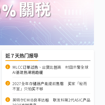
近７天热门报导
MLCC订单过热、出货比创高 村田示警全球
AI基建热潮将趋缓
2027全年存储器产能提前售罄 买家「秘而
不宣」只怕买不够
英特尔EMIB良率达标 联发科第2代ASIC产品
2028准时量产