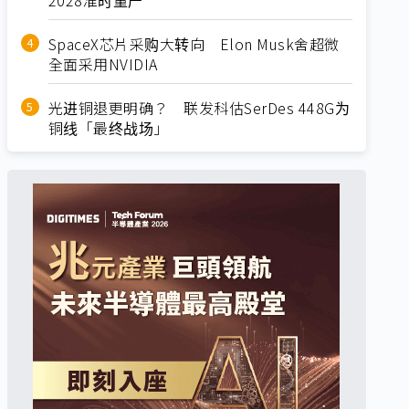
SpaceX芯片采购大转向 Elon Musk舍超微
全面采用NVIDIA
光进铜退更明确？ 联发科估SerDes 448G为
铜线「最终战场」