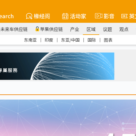
earch
椽经阁
活动家
影音
英
未来车供应链
苹果供应链
产业
区域
议题
观点
东南亚
｜
印度
｜
东亚/中国
｜
国际
｜
图表