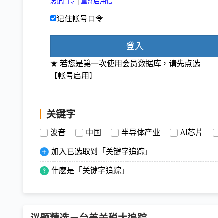
忘记口令
|
重寄启用信
记住帐号口令
登入
★ 若您是第一次使用会员数据库，请先点选
【帐号启用】
关键字
波音
中国
半导体产业
AI芯片
加入已选取到「关键字追踪」
什麽是「关键字追踪」