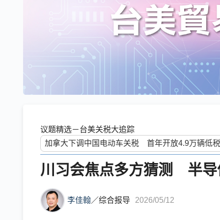
议题精选－台美关税大追踪
川习会焦点多方猜测 半导
李佳翰
／
综合报导
2026/05/12