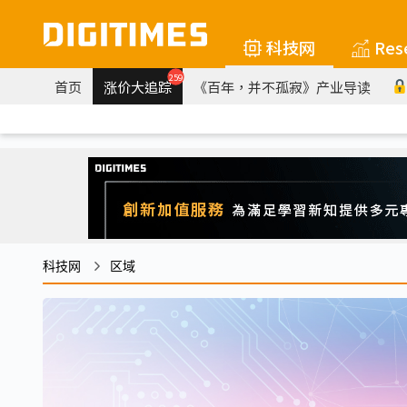
科技网
Res
259
首页
涨价大追踪
《百年，并不孤寂》产业导读
科技网
区域