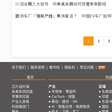
川习会释三大信号 中美关系转向可控竞争新阶段
欧洲车厂「殭屍产线」集体复活？ 中国EV车厂如
1
2
3
关于我们
服务说明
着作权
隐私权
常见问题
|
|
|
|
|
首页
科
芯片战升温
产业
区域
未来车供应链
●
半导体．零组件
●
东南
苹果供应链
●
CarTech．绿能
●
印度
产业九宫格
●
移动．通讯．XR
●
东亚/
科技椽送门
●
AI．智能应用．电商物流
●
国际
展会
●
航太．卫星．军工
●
图表