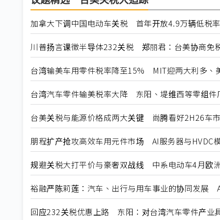
议题精选－台美关税大追踪
加拿大下调中国电动车关税 首年开放4.9万辆低税
川普扬言课徵半导体232关税 郑丽君：台美协商免
台湾输美车用零件税率降至15% MIT迎两大利多、
台湾汽车零件输美税率大降 东阳、堤维西等零组件
台美关税与能源价格成两大关键 尚腾看好2H26车市
朋程扩产抢攻高效车用元件市场 AI服务器与HVDC模
规避关税大打平价与豪奢双战线 中系电动车4月欧洲
裕融严陈莉莲：汽车、出行与用车事业的协同发展 A
回应232关税优惠上路 东阳：对台湾汽车零件产业