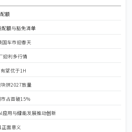
率配额
税配额与豁免清单
美国车市迎春天
厂迎利多行情
有望优于1H
块拼2027放量
市占首破15%
I应用与绿能发展推动创新
具正面意义