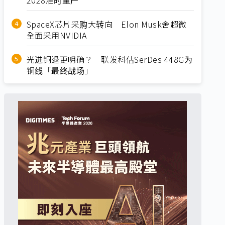
SpaceX芯片采购大转向 Elon Musk舍超微
全面采用NVIDIA
光进铜退更明确？ 联发科估SerDes 448G为
铜线「最终战场」