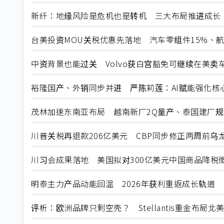
新纤：地缘风险是危机也是转机 三大布局推进成长
台美投资MOU关税优惠先落地 汽车零组件15%、
中资背景也能过关 Volvo获白宫豁免可继续在美卖
裕隆国产、外销同步并进 严陈莉莲：AI赋能强化核
茂林加速东南亚布局 越南新厂2Q量产、泰国建厂
川普关税再退款206亿美元 CBP同步修正两周前乌
川习会成果落地 美国拟对300亿美元中国商品降税
明泰主力产品动能回温 2026年获利重返成长轨道
评析：欧洲品牌只剩空壳？ Stellantis重金布局