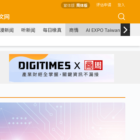
评估申请
登入
繁体版
简体版
文网
漫新闻
听新闻
每日椽真
商情
AI EXPO Taiwan
COM