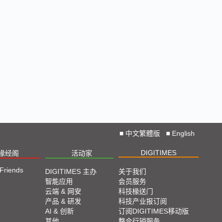
■
中文繁體版
■
English
DIGITIMES
椽经阁
活动家
 Friends
DIGITIMES 主办
关于我们
智能应用
会员服务
云端 & 网安
科技椽送门
产品 & 研发
科技产业报订阅
AI & 创新
订阅DIGITIMES移动版
其他
整合行销服务