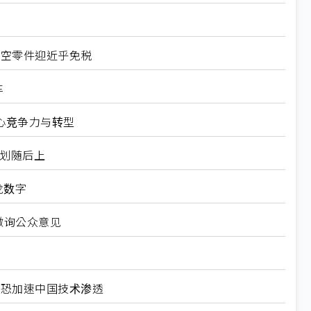
航空零件迎近乎免税
车
心竞争力与转型
规划随后上
龙数字
徵询公众意见
北美恐加速中国技术渗透