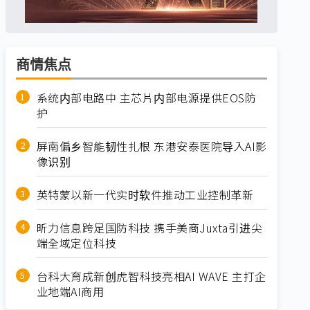
商情焦点
系统内部电路中 主芯片内部电源提供EOS防
护
屏南偏乡智能韧性扎根 东港安泰医院导入AI影
像识别
英特蒙以新一代实时软件推动工业控制革新
昕力信息跨足国防科技 携手美商Juxta引进尖
端全域定位科技
台科大育成新创虎智科技亮相AI WAVE 主打企
业地端AI商用