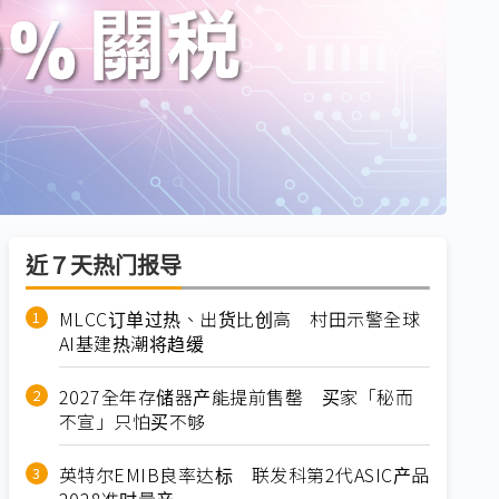
近７天热门报导
MLCC订单过热、出货比创高 村田示警全球
AI基建热潮将趋缓
2027全年存储器产能提前售罄 买家「秘而
不宣」只怕买不够
英特尔EMIB良率达标 联发科第2代ASIC产品
2028准时量产