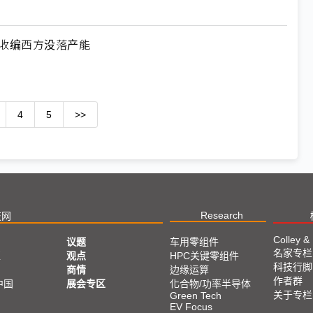
何收编西方没落产能
4
5
>>
Research
技网
Colley &
议题
车用零组件
名家专栏
亚
观点
HPC关键零组件
科技行脚
商情
边缘运算
作者群
中国
展会专区
化合物/功率半导体
关于专栏
Green Tech
EV Focus