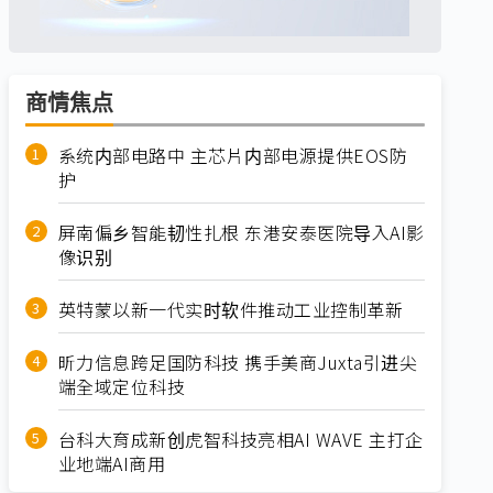
商情焦点
系统内部电路中 主芯片内部电源提供EOS防
护
屏南偏乡智能韧性扎根 东港安泰医院导入AI影
像识别
英特蒙以新一代实时软件推动工业控制革新
昕力信息跨足国防科技 携手美商Juxta引进尖
端全域定位科技
台科大育成新创虎智科技亮相AI WAVE 主打企
业地端AI商用