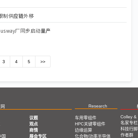
限制供应链外移
usway厂同步启动量产
3
4
5
>>
Research
技网
Colley &
议题
车用零组件
名家专栏
亚
观点
HPC关键零组件
科技行脚
商情
边缘运算
作者群
中国
展会专区
化合物/功率半导体