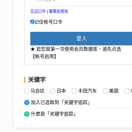
忘记口令
|
重寄启用信
记住帐号口令
登入
★ 若您是第一次使用会员数据库，请先点选
【帐号启用】
关键字
马自达
日本
丰田汽车
美国
加入已选取到「关键字追踪」
什麽是「关键字追踪」