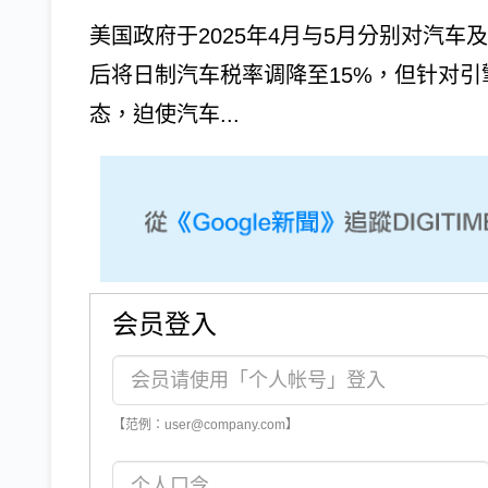
美国政府于2025年4月与5月分别对汽车
后将日制汽车税率调降至15%，但针对
态，迫使汽车...
会员登入
【范例：user@company.com】