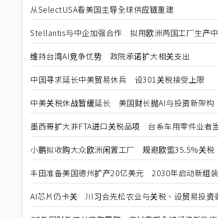
从SelectUSA看美国主导全球供应链重建
Stellantis与中企加强合作 拟用欧洲两国工厂生产
维持台湾AI竞争优势 政院承诺扩大相关支出
中国寻求延长中美贸易休兵 设301关税接受上限
中美关税休战暂缓延长 美国财长抛AI与投资新架构
墨西哥扩大非FTA进口关税品项 台系车用零件业者
小鹏拟收购大众欧洲闲置工厂 规避欧盟35.5%关税
丰田准备美国德州扩产20亿美元 2030年启动新组
AI芯片仍卡关 川习会先松农业与关税、设贸易投资