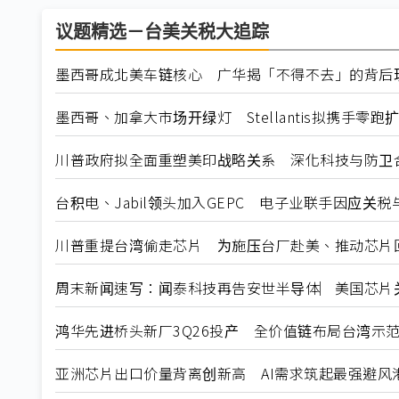
议题精选－台美关税大追踪
墨西哥成北美车链核心 广华揭「不得不去」的背后
墨西哥、加拿大市场开绿灯 Stellantis拟携手零跑
川普政府拟全面重塑美印战略关系 深化科技与防卫
台积电、Jabil领头加入GEPC 电子业联手因应关
川普重提台湾偷走芯片 为施压台厂赴美、推动芯片
周末新闻速写：闻泰科技再告安世半导体︳美国芯片关税暂
鸿华先进桥头新厂3Q26投产 全价值链布局台湾示
亚洲芯片出口价量背离创新高 AI需求筑起最强避风