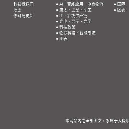
科技椽送门
●
AI．智能应用．电商物流
●
国际
展会
●
航太．卫星．军工
●
图表
修订与更新
●
IT．系统供应链
●
光电．显示．光学
●
科技政策
●
物联科技．智能制造
●
图表
本网站内之全部图文，系属于大椽股份有