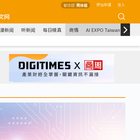
评估申请
登入
繁体版
简体版
文网
漫新闻
听新闻
每日椽真
商情
AI EXPO Taiwan
COM