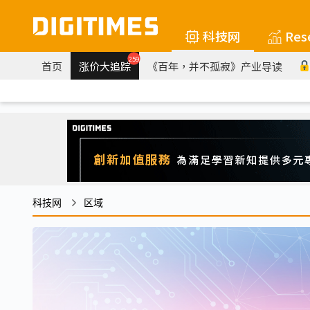
科技网
Res
259
首页
涨价大追踪
《百年，并不孤寂》产业导读
科技网
区域