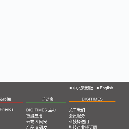
■
中文繁體版
■
English
DIGITIMES
椽经阁
活动家
 Friends
DIGITIMES 主办
关于我们
智能应用
会员服务
云端 & 网安
科技椽送门
产品 & 研发
科技产业报订阅