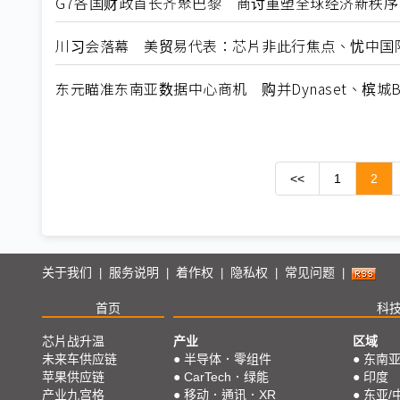
G7各国财政首长齐聚巴黎 商讨重塑全球经济新秩序
川习会落幕 美贸易代表：芯片非此行焦点、忧中国
东元瞄准东南亚数据中心商机 购并Dynaset、槟城B
<<
1
2
关于我们
服务说明
着作权
隐私权
常见问题
|
|
|
|
|
首页
科
芯片战升温
产业
区域
未来车供应链
●
半导体．零组件
●
东南
苹果供应链
●
CarTech．绿能
●
印度
产业九宫格
●
移动．通讯．XR
●
东亚/