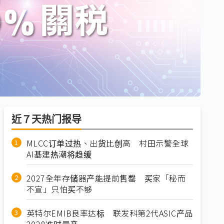
近７天热门报导
MLCC订单过热、出货比创高 村田示警全球
AI基建热潮将趋缓
2027全年存储器产能提前售罄 买家「秘而
不宣」只怕买不够
英特尔EMIB良率达标 联发科第2代ASIC产品
2028准时量产