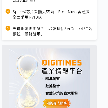
SpaceX芯片采购大转向 Elon Musk舍超微
全面采用NVIDIA
光进铜退更明确？ 联发科估SerDes 448G为
铜线「最终战场」