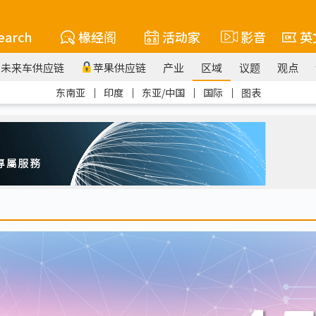
earch
椽经阁
活动家
影音
英
未来车供应链
苹果供应链
产业
区域
议题
观点
东南亚
｜
印度
｜
东亚/中国
｜
国际
｜
图表