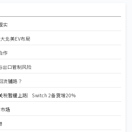
现实
扩大北美EV布局
合作
税与出口管制风险
回流铺路？
缓上路︳Switch 2备货增20%
范市场
港