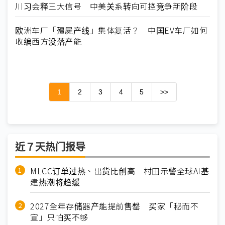
川习会释三大信号 中美关系转向可控竞争新阶段
欧洲车厂「殭屍产线」集体复活？ 中国EV车厂如何
收编西方没落产能
1
2
3
4
5
>>
近７天热门报导
MLCC订单过热、出货比创高 村田示警全球AI基
建热潮将趋缓
2027全年存储器产能提前售罄 买家「秘而不
宣」只怕买不够