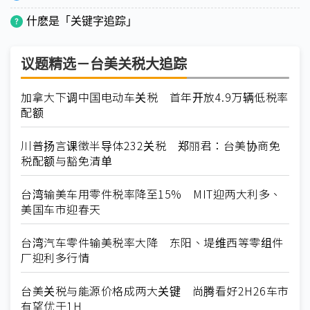
什麽是「关键字追踪」
议题精选－台美关税大追踪
加拿大下调中国电动车关税 首年开放4.9万辆低税率
配额
川普扬言课徵半导体232关税 郑丽君：台美协商免
税配额与豁免清单
台湾输美车用零件税率降至15% MIT迎两大利多、
美国车市迎春天
台湾汽车零件输美税率大降 东阳、堤维西等零组件
厂迎利多行情
台美关税与能源价格成两大关键 尚腾看好2H26车市
有望优于1H