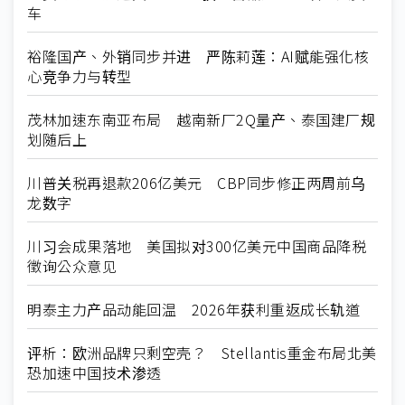
车
裕隆国产、外销同步并进 严陈莉莲：AI赋能强化核
心竞争力与转型
茂林加速东南亚布局 越南新厂2Q量产、泰国建厂规
划随后上
川普关税再退款206亿美元 CBP同步修正两周前乌
龙数字
川习会成果落地 美国拟对300亿美元中国商品降税
徵询公众意见
明泰主力产品动能回温 2026年获利重返成长轨道
评析：欧洲品牌只剩空壳？ Stellantis重金布局北美
恐加速中国技术渗透