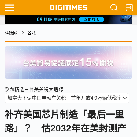
科技网
区域
议题精选－台美关税大追踪
补齐美国芯片制造「最后一里
路」？ 估2032年在美封测产