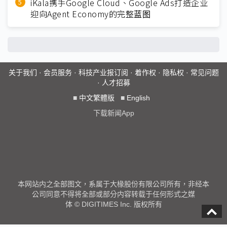
iKala携手Google Cloud、Google Ads打造企业
迎向Agent Economy的完整蓝图
关于我们
·
会员服务
·
科技产业报订阅
·
着作权
·
隐私权
·
常见问题
·
人才招募
■
中文繁體版
■
English
下载新闻App
本网站内之全部图文，系属于大椽股份有限公司所有，非经本
公司同意不得将全部或部分内容转载于任何形式之媒
体 © DIGITIMES Inc. 版权所有