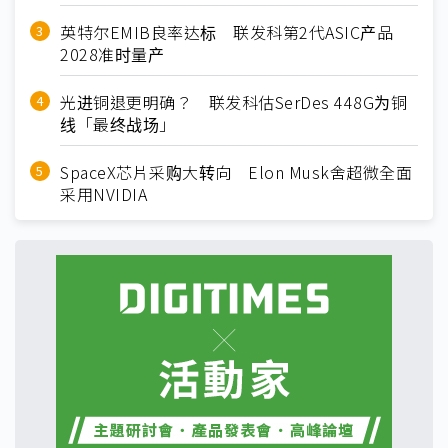
英特尔EMIB良率达标 联发科第2代ASIC产品
2028准时量产
光进铜退更明确？ 联发科估SerDes 448G为铜
线「最终战场」
SpaceX芯片采购大转向 Elon Musk舍超微全面
采用NVIDIA