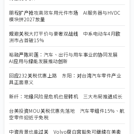
朋程扩产抢攻高效车用元件市场 AI服务器与HVDC
模块拼2027放量
规避关税大打平价与豪奢双战线 中系电动车4月欧
洲市占首破15%
裕融严陈莉莲：汽车、出行与用车事业的协同发展
AI应用与绿能发展推动创新
回应232关税优惠上路 东阳：对台湾汽车零件产业
具正面意义
新纤：地缘风险是危机也是转机 三大布局推进成长
台美投资MOU关税优惠先落地 汽车零组件15%、航
空零件迎近乎免税
中资背景也能过关 Volvo获白宫豁免可继续在美卖