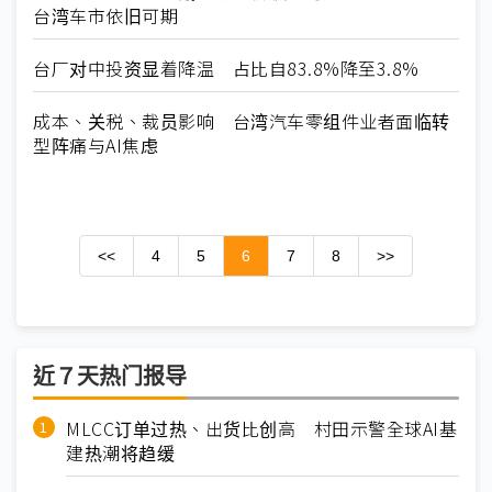
台湾车市依旧可期
台厂对中投资显着降温 占比自83.8%降至3.8%
成本、关税、裁员影响 台湾汽车零组件业者面临转
型阵痛与AI焦虑
<<
4
5
6
7
8
>>
近７天热门报导
MLCC订单过热、出货比创高 村田示警全球AI基
建热潮将趋缓