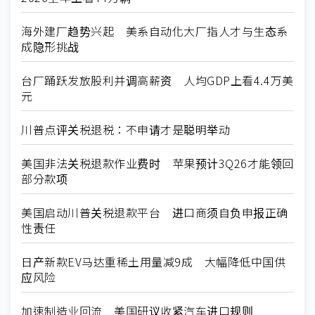
海外建厂趋势兴起 美系自动化大厂指人才与生态系
成隐形挑战
台厂踊跃发放股利并调高薪资 人均GDP上看4.4万美
元
川普点评关税退税：不申请才是聪明举动
美国非法关税退款作业费时 苹果预计3Q26才能领回
部分款项
美国启动川普关税退款平台 进口商须自负申报正确
性责任
日产新款EV马达重稀土用量减9成 大幅降低中国供
应风险
加速制造业回流 美国研议收紧汽车进口规则