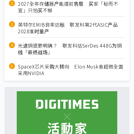
2027全年存储器产能提前售罄 买家「秘而不
宣」只怕买不够
英特尔EMIB良率达标 联发科第2代ASIC产品
2028准时量产
光进铜退更明确？ 联发科估SerDes 448G为铜
线「最终战场」
SpaceX芯片采购大转向 Elon Musk舍超微全面
采用NVIDIA