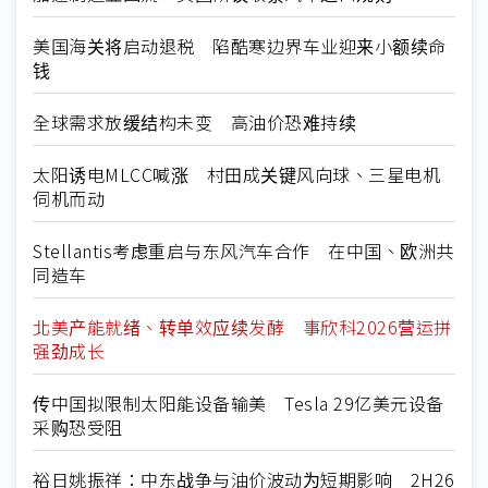
美国海关将启动退税 陷酷寒边界车业迎来小额续命
钱
全球需求放缓结构未变 高油价恐难持续
太阳诱电MLCC喊涨 村田成关键风向球、三星电机
伺机而动
Stellantis考虑重启与东风汽车合作 在中国、欧洲共
同造车
北美产能就绪、转单效应续发酵 事欣科2026营运拼
强劲成长
传中国拟限制太阳能设备输美 Tesla 29亿美元设备
采购恐受阻
裕日姚振祥：中东战争与油价波动为短期影响 2H26