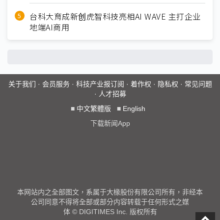
台科大育成新创虎智科技亮相AI WAVE 主打企业
地端AI商用
关于我们
·
会员服务
·
科技产业报订阅
·
着作权
·
隐私权
·
常见问题
·
人才招募
■
中文繁體版
■
English
下载新闻App
本网站内之全部图文，系属于大椽股份有限公司所有，非经本
公司同意不得将全部或部分内容转载于任何形式之媒
体 © DIGITIMES Inc. 版权所有