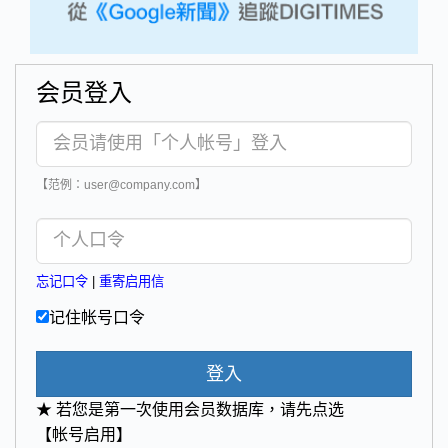
会员登入
【范例：user@company.com】
忘记口令
|
重寄启用信
记住帐号口令
登入
★ 若您是第一次使用会员数据库，请先点选
【帐号启用】