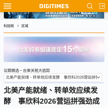
科技网
区域
议题精选－台美关税大追踪
北美产能就绪、转单效应续发
酵 事欣科2026营运拼强劲成