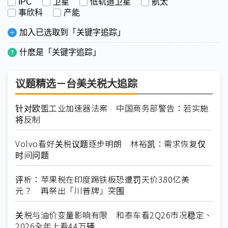
IPC
卫星
低轨道卫星
航太
事欣科
产能
加入已选取到「关键字追踪」
什麽是「关键字追踪」
议题精选－台美关税大追踪
针对欧盟工业加速器法案 中国商务部警告：若实施
将反制
Volvo看好关税议题逐步明朗 林裕凯：需求恢复仅
时间问题
评析：苹果税在印度踢铁板恐遭罚天价380亿美
元？ 再祭出「川普牌」突围
关税与油价变量影响有限 和泰车看2Q26市况稳定、
2026全年上看44万辆