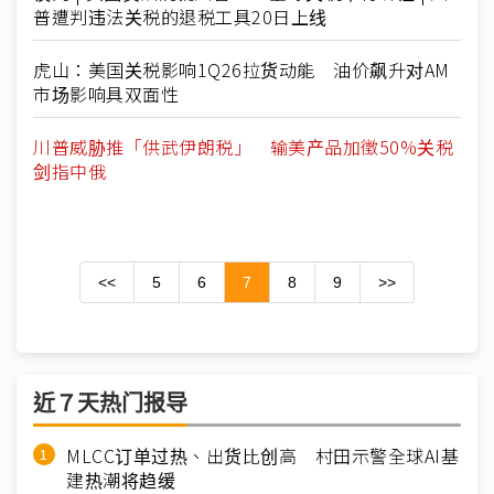
普遭判违法关税的退税工具20日上线
虎山：美国关税影响1Q26拉货动能 油价飙升对AM
市场影响具双面性
川普威胁推「供武伊朗税」 输美产品加徵50%关税
剑指中俄
<<
5
6
7
8
9
>>
近７天热门报导
MLCC订单过热、出货比创高 村田示警全球AI基
建热潮将趋缓