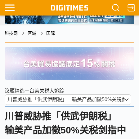
科技网
区域
国际
议题精选－台美关税大追踪
川普威胁推「供武伊朗税」
输美产品加徵50%关税剑指中