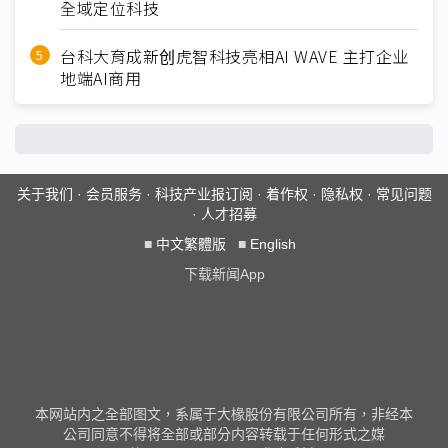
全域定位科技
台科大育成新创虎智科技亮相AI WAVE 主打企业
地端AI商用
关于我们
·
会员服务
·
科技产业报订阅
·
着作权
·
隐私权
·
常见问题
·
人才招募
■
中文繁體版
■
English
下载新闻App
本网站内之全部图文，系属于大椽股份有限公司所有，非经本
公司同意不得将全部或部分内容转载于任何形式之媒