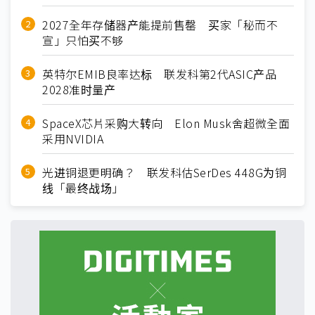
2027全年存储器产能提前售罄 买家「秘而不
宣」只怕买不够
英特尔EMIB良率达标 联发科第2代ASIC产品
2028准时量产
SpaceX芯片采购大转向 Elon Musk舍超微全面
采用NVIDIA
光进铜退更明确？ 联发科估SerDes 448G为铜
线「最终战场」