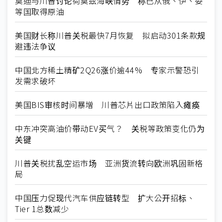
莫迪与川普讨论荷莫兹海峡情势 称已从俄、伊、委
等国取得原油
美国财长称川普关税最快7月恢复 拟启动301条款规
避违法争议
中国北方稀土精矿2Q26涨价逾44% 专家示警恐引
发需求破坏
美国BIS审核时间暴增 川普芯片出口政策陷入瘫痪
中东冲突高油价带动EV买气？ 关税等政策变化仍为
关键
川普关税扰乱空运市场 亚洲货流转向欧洲巩固新格
局
中国压力促现代汽车供应链转型 扩大公开招标、
Tier 1总数减少