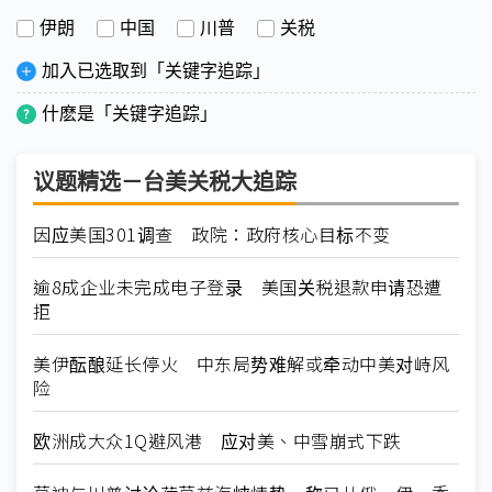
伊朗
中国
川普
关税
加入已选取到「关键字追踪」
什麽是「关键字追踪」
议题精选－台美关税大追踪
因应美国301调查 政院：政府核心目标不变
逾8成企业未完成电子登录 美国关税退款申请恐遭
拒
美伊酝酿延长停火 中东局势难解或牵动中美对峙风
险
欧洲成大众1Q避风港 应对美、中雪崩式下跌