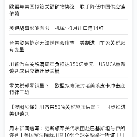
欧盟与美国拟签关键矿物协议 联手降低中国供应链
依赖
美伊战事影响有限 机械业3月出口连14红
台美贸易协定无法送国会审查 美制进口车免关税恐
有变量
川普汽车关税满周年负担达350亿美元 USMCA重新
谈判成供应链迁徙关键
零关税却零销量？ 欧盟拟修法封堵美系皮卡冲击底
特律三雄
【漫图秒懂】川普祭50%关税施压供武国 同步推进
美伊谈判
周末新闻速写：范斯领军美代表团赴巴基斯坦与伊朗
谈判 | 美国贸法院就川普10%全球关税举行听证 | 川