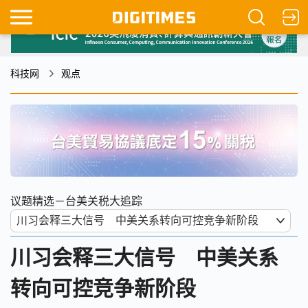
科技网
观点
议题精选－台美关税大追踪
川习会释三大信号 中美关系
转向可控竞争新阶段