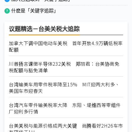
什麽是「关键字追踪」
议题精选－台美关税大追踪
加拿大下调中国电动车关税 首年开放4.9万辆低税率
配额
川普扬言课徵半导体232关税 郑丽君：台美协商免
税配额与豁免清单
台湾输美车用零件税率降至15% MIT迎两大利多、
美国车市迎春天
台湾汽车零件输美税率大降 东阳、堤维西等零组件
厂迎利多行情
台美关税与能源价格成两大关键 尚腾看好2H26车市
有望优于1H