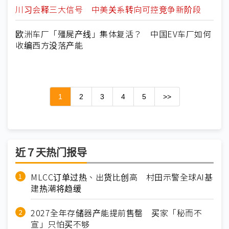
川习会释三大信号 中美关系转向可控竞争新阶段
欧洲车厂「殭屍产线」集体复活？ 中国EV车厂如何
收编西方没落产能
1
2
3
4
5
>>
近７天热门报导
MLCC订单过热、出货比创高 村田示警全球AI基
建热潮将趋缓
2027全年存储器产能提前售罄 买家「秘而不
宣」只怕买不够