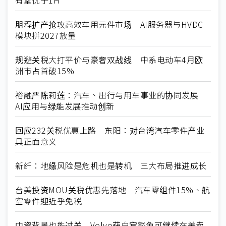
朋程扩产抢攻高效车用元件市场 AI服务器与HVDC
模块拼2027放量
规避关税大打平价与豪奢双战线 中系电动车4月欧
洲市占首破15%
裕融严陈莉莲：汽车、出行与用车事业的协同发展
AI应用与绿能发展推动创新
回应232关税优惠上路 东阳：对台湾汽车零件产业
具正面意义
新纤：地缘风险是危机也是转机 三大布局推进成长
台美投资MOU关税优惠先落地 汽车零组件15%、航
空零件迎近乎免税
中资背景也能过关 Volvo获白宫豁免可继续在美卖