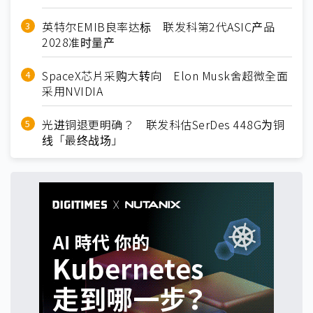
英特尔EMIB良率达标 联发科第2代ASIC产品
2028准时量产
SpaceX芯片采购大转向 Elon Musk舍超微全面
采用NVIDIA
光进铜退更明确？ 联发科估SerDes 448G为铜
线「最终战场」