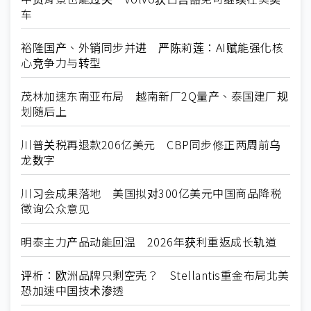
车
裕隆国产、外销同步并进 严陈莉莲：AI赋能强化核
心竞争力与转型
茂林加速东南亚布局 越南新厂2Q量产、泰国建厂规
划随后上
川普关税再退款206亿美元 CBP同步修正两周前乌
龙数字
川习会成果落地 美国拟对300亿美元中国商品降税
徵询公众意见
明泰主力产品动能回温 2026年获利重返成长轨道
评析：欧洲品牌只剩空壳？ Stellantis重金布局北美
恐加速中国技术渗透