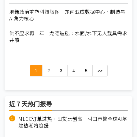
地缘政治重塑科技版图 东南亚成数据中心、制造与
AI角力核心
供不应求再十年 龙德造船：水面/水下无人载具需求
井喷
1
2
3
4
5
>>
近７天热门报导
MLCC订单过热、出货比创高 村田示警全球AI基
建热潮将趋缓