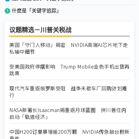
什麽是「关键字追踪」
议题精选－川普关税战
美国「守门人移动」揭密 NVIDIA高端AI芯片地下走
私输中细节
受美国政府停摆影响 Trump Mobile金色手机出货再
跳票
现代汽车重返俄罗斯受阻 战争未歇车厂回购计划难
行
NASA新署长Isaacman揭重返月球蓝图 拼川普任内
启动「轨道经济」
中国H200订单暴增逾200万颗 NVIDIA传急敲台积新
产能