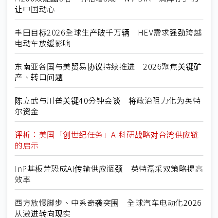
让中国动心
丰田目标2026全球生产破千万辆 HEV需求强劲跨越
电动车放缓影响
东南亚各国与美贸易协议持续推进 2026聚焦关键矿
产、转口问题
陈立武与川普关键40分钟会谈 将政治阻力化为英特
尔资金
评析：美国「创世纪任务」AI科研战略对台湾供应链
的启示
InP基板荒恐成AI传输供应瓶颈 英特磊采双策略提高
效率
西方放慢脚步、中系奇袭突围 全球汽车电动化2026
从激进转向现实