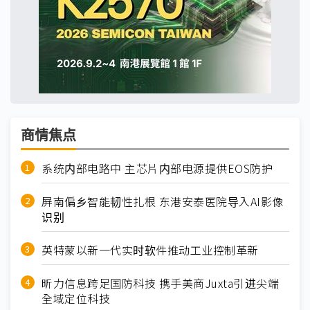
商情焦点
系统内部电路中 主芯片内部电源提供EOS防护
屏南偏乡智能韧性扎根 东港安泰医院导入AI影像
识别
英特蒙以新一代实时软件推动工业控制革新
昕力信息跨足国防科技 携手美商Juxta引进尖端
全域定位科技