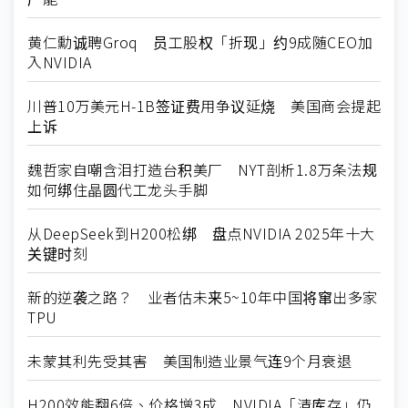
黄仁勳诚聘Groq 员工股权「折现」约9成随CEO加
入NVIDIA
川普10万美元H-1B签证费用争议延烧 美国商会提起
上诉
魏哲家自嘲含泪打造台积美厂 NYT剖析1.8万条法规
如何绑住晶圆代工龙头手脚
从DeepSeek到H200松绑 盘点NVIDIA 2025年十大
关键时刻
新的逆袭之路？ 业者估未来5~10年中国将窜出多家
TPU
未蒙其利先受其害 美国制造业景气连9个月衰退
H200效能翻6倍、价格增3成 NVIDIA「清库存」仍