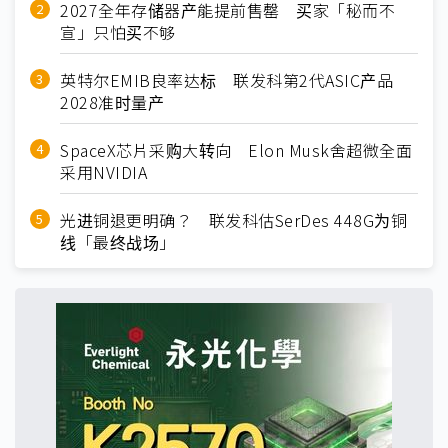
2027全年存储器产能提前售罄 买家「秘而不
宣」只怕买不够
英特尔EMIB良率达标 联发科第2代ASIC产品
2028准时量产
SpaceX芯片采购大转向 Elon Musk舍超微全面
采用NVIDIA
光进铜退更明确？ 联发科估SerDes 448G为铜
线「最终战场」